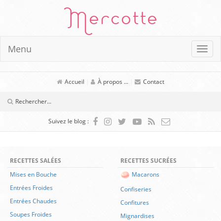
Mercotte
Menu
Accueil
|
À propos ...
|
Contact
Suivez le blog :
RECETTES SALÉES
RECETTES SUCRÉES
Mises en Bouche
Macarons
Entrées Froides
Confiseries
Entrées Chaudes
Confitures
Soupes Froides
Mignardises