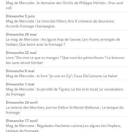
Mag de Mercotte : le domaine des Orchis de Philippe Héritier ; Vrac and
roll;
Dimanche 5 juin
Mag de Mercotte : Le chocolat Villars; Kris K créateur de douceurs;
Accords fromage champagne.
Dimanche 29 mai
Le mag de Mercotte : les Igp et Aop de Savoie; Les rhums arrangés de
Steban; Que boire avec le fromage ?
Dimanche 22 mai
Livre "Dis-moi ce que tu manges ? Que sont les pénisciliums ? La boisson
bio sans alcool Gimber
Dimanche 8 mai
Mag de Mercotte : le livre "je suis en Cp"; Casa Del Limone; Le haloir
Dimanche 1 mai
Mag de Mercotte : le persillé de Tignes; Le bio et le local; Le vocabulaire
du fromage
Dimanche 24 avril
La laiterie des Marches; Jum'en Délice St Martin Bellevue ; Le lexique du
fromage
Dimanche 17 avril
Mag de Mercotte : Régalades Hachette cuisine;Les algues bio Hepken;
Lexique du fromage