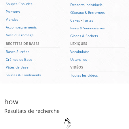
Soupes Chaudes
Desserts Individuels
Poissons
Gâteaux & Entremets
Viandes
Cakes
-
Tartes
Accompagnements
Pains & Viennoiseries
Avec du Fromage
Glaces & Sorbets
RECETTES DE BASES
LEXIQUES
Bases Sucrées
Vocabulaire
Crèmes de Base
Ustensiles
Pâtes de Base
VIDÉOS
Sauces & Condiments
Toutes les vidéos
how
Résultats de recherche