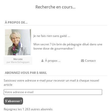
Recherche en cours...
À PROPOS DE…
Je ne fais rien sans gaité ...
Mon secret ? Un brin de pédagogie dilué dans une
bonne dose de gourmandise !
Mercotte
À propos ...
Contact
par Marie Etchegoyen
ABONNEZ-VOUS PAR E-MAIL
Saisissez votre adresse e-mail pour recevoir un mail à chaque nouvel
article
Votre
adresse
e-
S'abonner !
mail
Rejoignez les 1 263 autres abonnés