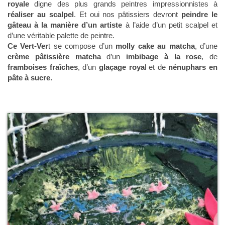
royale
digne des plus grands peintres impressionnistes à
réaliser au scalpel
. Et oui nos pâtissiers devront
peindre le
gâteau à la manière d’un artiste
à l’aide d’un petit scalpel et
d’une véritable palette de peintre.
Ce Vert-Ver
t se compose d’un
molly cake au matcha
, d’une
crème pâtissière matcha
d’un
imbibage à la rose
, de
framboises fraîches
, d’un
glaçage roya
l et de
nénuphars en
pâte à sucre.