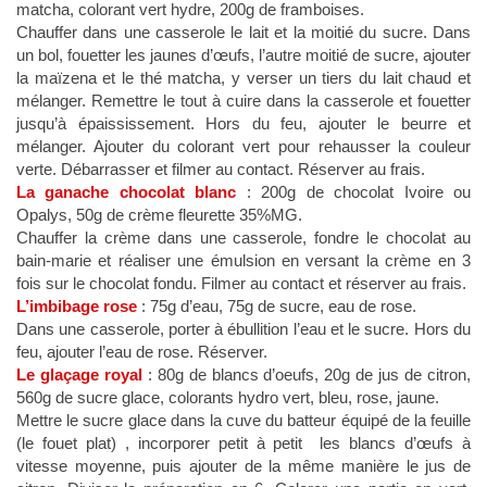
matcha, colorant vert hydre, 200g de framboises.
Chauffer dans une casserole le lait et la moitié du sucre. Dans
un bol, fouetter les jaunes d’œufs, l’autre moitié de sucre, ajouter
la maïzena et le thé matcha, y verser un tiers du lait chaud et
mélanger. Remettre le tout à cuire dans la casserole et fouetter
jusqu’à épaississement. Hors du feu, ajouter le beurre et
mélanger. Ajouter du colorant vert pour rehausser la couleur
verte. Débarrasser et filmer au contact. Réserver au frais.
La ganache chocolat blanc
: 200g de chocolat Ivoire ou
Opalys, 50g de crème fleurette 35%MG.
Chauffer la crème dans une casserole, fondre le chocolat au
bain-marie et réaliser une émulsion en versant la crème en 3
fois sur le chocolat fondu. Filmer au contact et réserver au frais.
L’imbibage rose
: 75g d’eau, 75g de sucre, eau de rose.
Dans une casserole, porter à ébullition l’eau et le sucre. Hors du
feu, ajouter l’eau de rose. Réserver.
Le glaçage royal
: 80g de blancs d’oeufs, 20g de jus de citron,
560g de sucre glace, colorants hydro vert, bleu, rose, jaune.
Mettre le sucre glace dans la cuve du batteur équipé de la feuille
(le fouet plat) , incorporer petit à petit les blancs d’œufs à
vitesse moyenne, puis ajouter de la même manière le jus de