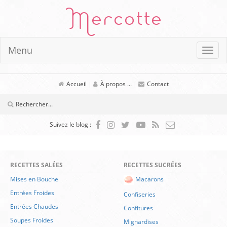
Mercotte
Menu
Accueil
|
À propos ...
|
Contact
Suivez le blog :
RECETTES SALÉES
RECETTES SUCRÉES
Mises en Bouche
Macarons
Entrées Froides
Confiseries
Entrées Chaudes
Confitures
Soupes Froides
Mignardises