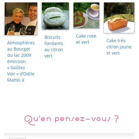
Cake rose
Biscuits
Cake très
et vert
Atmosphères
fondants
citron jaune
au Bourget
au citron
et vert
du lac 2009
vert
émission
« Goûtez
Voir » d’Odile
Mattéi à
Qu'en pensez-vous ?