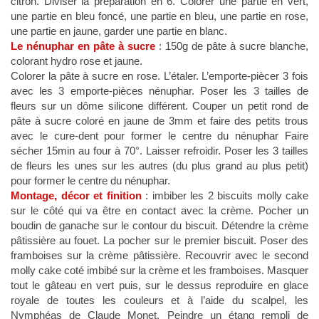
citron. Diviser la préparation en 6. Colorer une partie en vert,
une partie en bleu foncé, une partie en bleu, une partie en rose,
une partie en jaune, garder une partie en blanc.
Le nénuphar en pâte à sucre
: 150g de pâte à sucre blanche,
colorant hydro rose et jaune.
Colorer la pâte à sucre en rose. L’étaler. L’emporte-piècer 3 fois
avec les 3 emporte-pièces nénuphar. Poser les 3 tailles de
fleurs sur un dôme silicone différent. Couper un petit rond de
pâte à sucre coloré en jaune de 3mm et faire des petits trous
avec le cure-dent pour former le centre du nénuphar Faire
sécher 15min au four à 70°. Laisser refroidir. Poser les 3 tailles
de fleurs les unes sur les autres (du plus grand au plus petit)
pour former le centre du nénuphar.
Montage, décor et finition
: imbiber les 2 biscuits molly cake
sur le côté qui va être en contact avec la crème. Pocher un
boudin de ganache sur le contour du biscuit. Détendre la crème
pâtissière au fouet. La pocher sur le premier biscuit. Poser des
framboises sur la crème pâtissière. Recouvrir avec le second
molly cake coté imbibé sur la crème et les framboises. Masquer
tout le gâteau en vert puis, sur le dessus reproduire en glace
royale de toutes les couleurs et à l’aide du scalpel, les
Nymphéas de Claude Monet. Peindre un étang rempli de