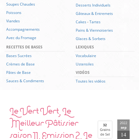
Soupes Chaudes
Desserts Individuels
Poissons
Gâteaux & Entremets
Viandes
Cakes
-
Tartes
Accompagnements
Pains & Viennoiseries
Avec du Fromage
Glaces & Sorbets
RECETTES DE BASES
LEXIQUES
Bases Sucrées
Vocabulaire
Crèmes de Base
Ustensiles
Pâtes de Base
VIDÉOS
Sauces & Condiments
Toutes les vidéos
Le Vert Vert, Le
Meilleur Pâtissier
2022
32
sep
Grains
saison 11, Emission 2, Le
14
de Sel