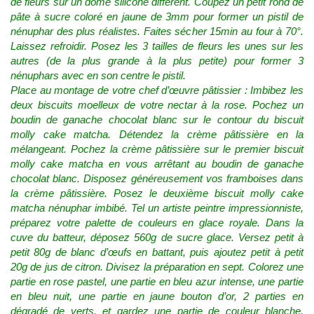
de fleurs sur un dôme silicone différent. Coupez un petit rond de
pâte à sucre coloré en jaune de 3mm pour former un pistil de
nénuphar des plus réalistes. Faites sécher 15min au four à 70°.
Laissez refroidir. Posez les 3 tailles de fleurs les unes sur les
autres (de la plus grande à la plus petite) pour former 3
nénuphars avec en son centre le pistil.
Place au montage de votre chef d’œuvre pâtissier : Imbibez les
deux biscuits moelleux de votre nectar à la rose. Pochez un
boudin de ganache chocolat blanc sur le contour du biscuit
molly cake matcha. Détendez la crème pâtissière en la
mélangeant. Pochez la crème pâtissière sur le premier biscuit
molly cake matcha en vous arrêtant au boudin de ganache
chocolat blanc. Disposez généreusement vos framboises dans
la crème pâtissière. Posez le deuxième biscuit molly cake
matcha nénuphar imbibé. Tel un artiste peintre impressionniste,
préparez votre palette de couleurs en glace royale. Dans la
cuve du batteur, déposez 560g de sucre glace. Versez petit à
petit 80g de blanc d’œufs en battant, puis ajoutez petit à petit
20g de jus de citron. Divisez la préparation en sept. Colorez une
partie en rose pastel, une partie en bleu azur intense, une partie
en bleu nuit, une partie en jaune bouton d’or, 2 parties en
dégradé de verts, et gardez une partie de couleur blanche.