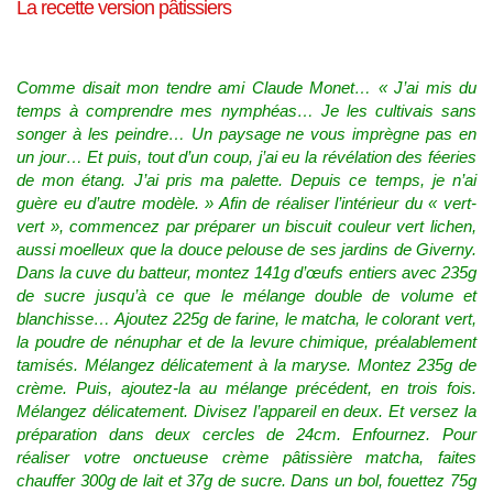
La recette version pâtissiers
Comme disait mon tendre ami Claude Monet… « J’ai mis du
temps à comprendre mes nymphéas… Je les cultivais sans
songer à les peindre… Un paysage ne vous imprègne pas en
un jour… Et puis, tout d’un coup, j’ai eu la révélation des féeries
de mon étang. J’ai pris ma palette. Depuis ce temps, je n’ai
guère eu d’autre modèle. » Afin de réaliser l’intérieur du « vert-
vert », commencez par préparer un biscuit couleur vert lichen,
aussi moelleux que la douce pelouse de ses jardins de Giverny.
Dans la cuve du batteur, montez 141g d’œufs entiers avec 235g
de sucre jusqu’à ce que le mélange double de volume et
blanchisse… Ajoutez 225g de farine, le matcha, le colorant vert,
la poudre de nénuphar et de la levure chimique, préalablement
tamisés. Mélangez délicatement à la maryse. Montez 235g de
crème. Puis, ajoutez-la au mélange précédent, en trois fois.
Mélangez délicatement. Divisez l’appareil en deux. Et versez la
préparation dans deux cercles de 24cm. Enfournez. Pour
réaliser votre onctueuse crème pâtissière matcha, faites
chauffer 300g de lait et 37g de sucre. Dans un bol, fouettez 75g