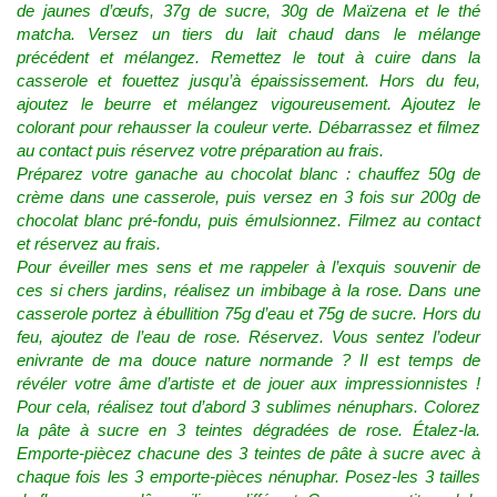
de jaunes d’œufs, 37g de sucre, 30g de Maïzena et le thé
matcha. Versez un tiers du lait chaud dans le mélange
précédent et mélangez. Remettez le tout à cuire dans la
casserole et fouettez jusqu’à épaississement. Hors du feu,
ajoutez le beurre et mélangez vigoureusement. Ajoutez le
colorant pour rehausser la couleur verte. Débarrassez et filmez
au contact puis réservez votre préparation au frais.
Préparez votre ganache au chocolat blanc : chauffez 50g de
crème dans une casserole, puis versez en 3 fois sur 200g de
chocolat blanc pré-fondu, puis émulsionnez. Filmez au contact
et réservez au frais.
Pour éveiller mes sens et me rappeler à l’exquis souvenir de
ces si chers jardins, réalisez un imbibage à la rose. Dans une
casserole portez à ébullition 75g d’eau et 75g de sucre. Hors du
feu, ajoutez de l’eau de rose. Réservez. Vous sentez l’odeur
enivrante de ma douce nature normande ? Il est temps de
révéler votre âme d’artiste et de jouer aux impressionnistes !
Pour cela, réalisez tout d’abord 3 sublimes nénuphars. Colorez
la pâte à sucre en 3 teintes dégradées de rose. Étalez-la.
Emporte-piècez chacune des 3 teintes de pâte à sucre avec à
chaque fois les 3 emporte-pièces nénuphar. Posez-les 3 tailles