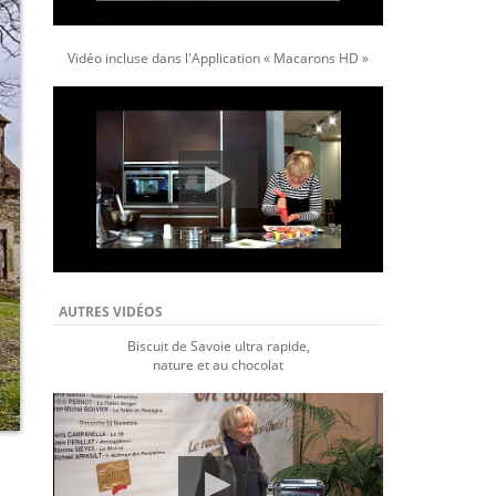
Vidéo incluse dans l'Application « Macarons HD »
AUTRES VIDÉOS
Biscuit de Savoie ultra rapide,
nature et au chocolat