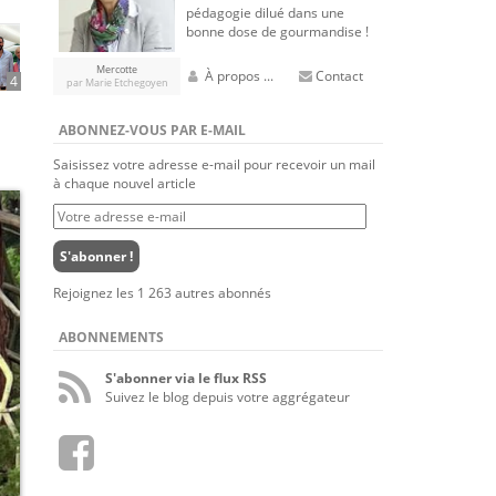
pédagogie dilué dans une
bonne dose de gourmandise !
Mercotte
À propos ...
Contact
4
par Marie Etchegoyen
ABONNEZ-VOUS PAR E-MAIL
Saisissez votre adresse e-mail pour recevoir un mail
à chaque nouvel article
Votre
adresse
e-
S'abonner !
mail
Rejoignez les 1 263 autres abonnés
ABONNEMENTS
S'abonner via le flux RSS
Suivez le blog depuis votre aggrégateur