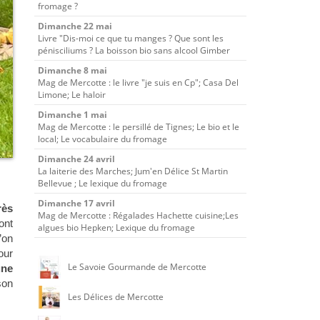
fromage ?
Dimanche 22 mai
Livre "Dis-moi ce que tu manges ? Que sont les
pénisciliums ? La boisson bio sans alcool Gimber
Dimanche 8 mai
Mag de Mercotte : le livre "je suis en Cp"; Casa Del
Limone; Le haloir
Dimanche 1 mai
Mag de Mercotte : le persillé de Tignes; Le bio et le
local; Le vocabulaire du fromage
Dimanche 24 avril
La laiterie des Marches; Jum'en Délice St Martin
Bellevue ; Le lexique du fromage
Dimanche 17 avril
rès
Mag de Mercotte : Régalades Hachette cuisine;Les
ont
algues bio Hepken; Lexique du fromage
’on
our
Le Savoie Gourmande de Mercotte
une
son
Les Délices de Mercotte