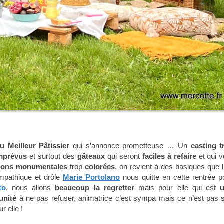
 Meilleur Pâtissier
qui s’annonce prometteuse … Un
casting t
mprévus
et surtout des
gâteaux
qui seront
faciles à refaire
et qui v
tions monumentales
trop
colorées
, on revient à des basiques que l
ympathique et drôle
Marie Portolano
nous quitte en cette rentrée p
to
, nous allons
beaucoup la regretter
mais pour elle qui est
unité
à ne pas refuser, animatrice c’est sympa mais ce n’est pas 
r elle !