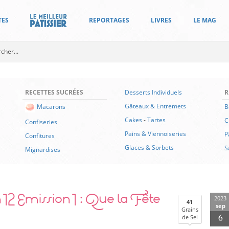
TES
REPORTAGES
LIVRES
LE MAG
RECETTES SUCRÉES
Desserts Individuels
R
Gâteaux & Entremets
B
Macarons
Cakes
-
Tartes
C
Confiseries
Pains & Viennoiseries
P
Confitures
Glaces & Sorbets
S
Mignardises
 12 Emission 1 : Que la Fête
2023
41
sep
Grains
6
de Sel