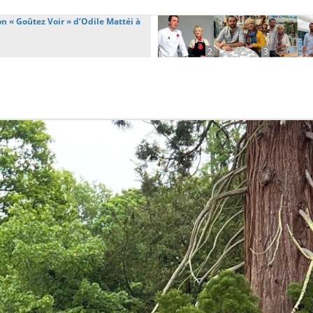
 « Goûtez Voir » d’Odile Mattéi à
2
3