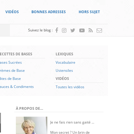
VIDÉOS
BONNES ADRESSES
HORS SUJET
Suivez le blog :
ECETTES DE BASES
LEXIQUES
ases Sucrées
Vocabulaire
rèmes de Base
Ustensiles
âtes de Base
VIDÉOS
auces & Condiments
Toutes les vidéos
À PROPOS DE…
Je ne fais rien sans gaité ...
Mon secret ? Un brin de