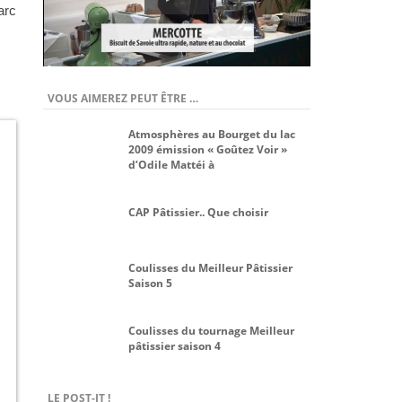
arc
VOUS AIMEREZ PEUT ÊTRE …
Atmosphères au Bourget du lac
2009 émission « Goûtez Voir »
d’Odile Mattéi à
CAP Pâtissier.. Que choisir
Coulisses du Meilleur Pâtissier
Saison 5
Coulisses du tournage Meilleur
pâtissier saison 4
LE POST-IT !