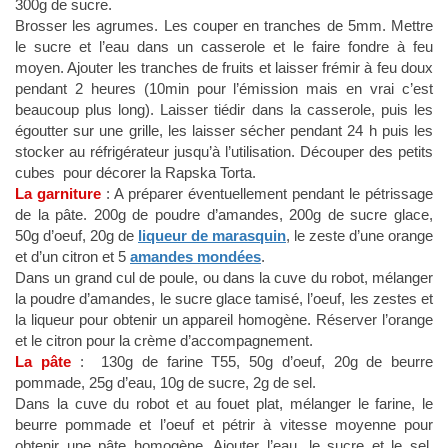
300g de sucre.
Brosser les agrumes. Les couper en tranches de 5mm. Mettre
le sucre et l’eau dans un casserole et le faire fondre à feu
moyen. Ajouter les tranches de fruits et laisser frémir à feu doux
pendant 2 heures (10min pour l’émission mais en vrai c’est
beaucoup plus long). Laisser tiédir dans la casserole, puis les
égoutter sur une grille, les laisser sécher pendant 24 h puis les
stocker au réfrigérateur jusqu’à l’utilisation. Découper des petits
cubes pour décorer la Rapska Torta.
La garniture
: A préparer éventuellement pendant le pétrissage
de la pâte. 200g de poudre d’amandes, 200g de sucre glace,
50g d’oeuf, 20g de
liqueur de marasquin
, le zeste d’une orange
et d’un citron et 5
amandes mondées
.
Dans un grand cul de poule, ou dans la cuve du robot, mélanger
la poudre d’amandes, le sucre glace tamisé, l’oeuf, les zestes et
la liqueur pour obtenir un appareil homogène. Réserver l’orange
et le citron pour la crème d’accompagnement.
La pâte
: 130g de farine T55, 50g d’oeuf, 20g de beurre
pommade, 25g d’eau, 10g de sucre, 2g de sel.
Dans la cuve du robot et au fouet plat, mélanger le farine, le
beurre pommade et l’oeuf et pétrir à vitesse moyenne pour
obtenir une pâte homogène. Ajouter l’eau, le sucre et le sel,