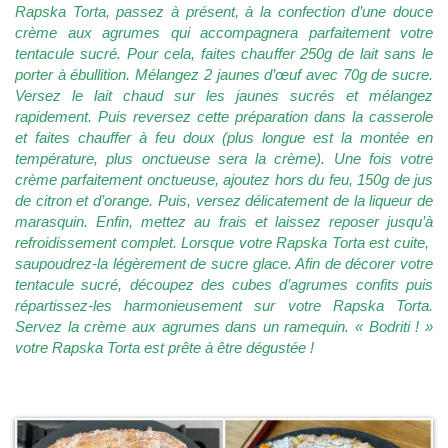
Rapska Torta, passez à présent, à la confection d’une douce
crème aux agrumes qui accompagnera parfaitement votre
tentacule sucré. Pour cela, faites chauffer 250g de lait sans le
porter à ébullition. Mélangez 2 jaunes d’œuf avec 70g de sucre.
Versez le lait chaud sur les jaunes sucrés et mélangez
rapidement. Puis reversez cette préparation dans la casserole
et faites chauffer à feu doux (plus longue est la montée en
température, plus onctueuse sera la crème). Une fois votre
crème parfaitement onctueuse, ajoutez hors du feu, 150g de jus
de citron et d’orange. Puis, versez délicatement de la liqueur de
marasquin. Enfin, mettez au frais et laissez reposer jusqu’à
refroidissement complet. Lorsque votre Rapska Torta est cuite,
saupoudrez-la légèrement de sucre glace. Afin de décorer votre
tentacule sucré, découpez des cubes d’agrumes confits puis
répartissez-les harmonieusement sur votre Rapska Torta.
Servez la crème aux agrumes dans un ramequin. « Bodriti ! »
votre Rapska Torta est prête à être dégustée !