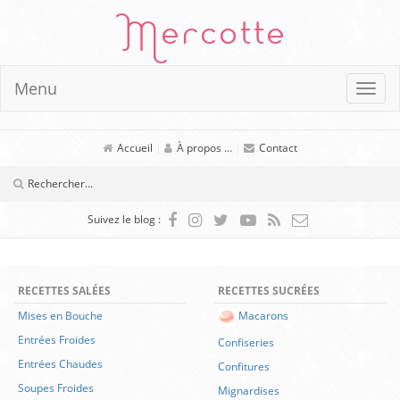
Mercotte
Menu
Accueil
|
À propos ...
|
Contact
Suivez le blog :
RECETTES SALÉES
RECETTES SUCRÉES
Mises en Bouche
Macarons
Entrées Froides
Confiseries
Entrées Chaudes
Confitures
Soupes Froides
Mignardises