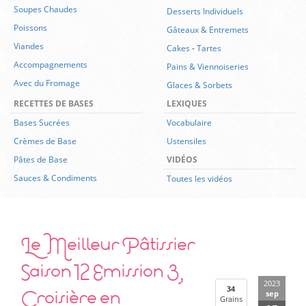
Soupes Chaudes
Desserts Individuels
Poissons
Gâteaux & Entremets
Viandes
Cakes
-
Tartes
Accompagnements
Pains & Viennoiseries
Avec du Fromage
Glaces & Sorbets
RECETTES DE BASES
LEXIQUES
Bases Sucrées
Vocabulaire
Crèmes de Base
Ustensiles
Pâtes de Base
VIDÉOS
Sauces & Condiments
Toutes les vidéos
Le Meilleur Pâtissier
Saison 12 Emission 3,
2023
Croisière en
34
sep
Grains