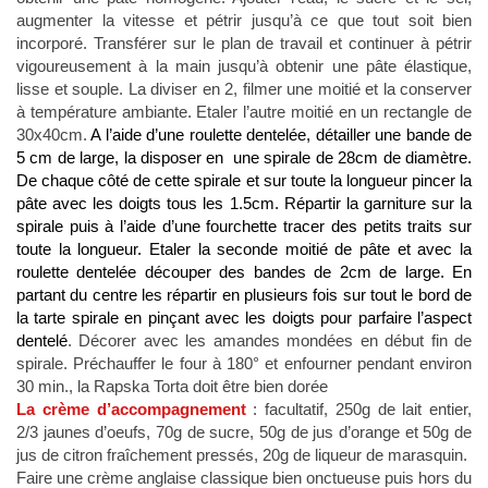
augmenter la vitesse et pétrir jusqu’à ce que tout soit bien
incorporé. Transférer sur le plan de travail et continuer à pétrir
vigoureusement à la main jusqu’à obtenir une pâte élastique,
lisse et souple. La diviser en 2, filmer une moitié et la conserver
à température ambiante. Etaler l’autre moitié en un rectangle de
30x40cm.
A l’aide d’une roulette dentelée, détailler une bande de
5 cm de large, la disposer en une spirale
de 28cm de diamètre.
De chaque côté de cette spirale et sur toute la longueur pincer la
pâte avec les doigts tous les 1.5cm. Répartir la garniture sur la
spirale puis à l’aide d’une fourchette tracer des petits traits sur
toute la longueur. Etaler la seconde moitié de pâte et avec la
roulette dentelée découper des bandes de 2cm de large. En
partant du centre les répartir en plusieurs fois sur tout le bord de
la tarte spirale en pinçant avec les doigts pour parfaire l’aspect
dentelé
. Décorer avec les amandes mondées en début fin de
spirale. Préchauffer le four à 180° et enfourner pendant environ
30 min., la Rapska Torta doit être bien dorée
La crème d’accompagnement
: facultatif, 250g de lait entier,
2/3 jaunes d’oeufs, 70g de sucre, 50g de jus d’orange et 50g de
jus de citron fraîchement pressés, 20g de liqueur de marasquin.
Faire une crème anglaise classique bien onctueuse puis hors du