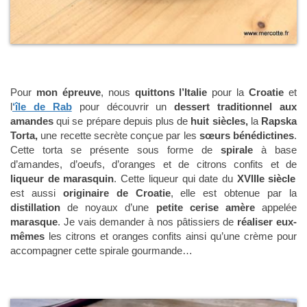
Pour
mon épreuve
, nous
quittons l’Italie
pour la
Croatie
et
l
‘île de Rab
pour découvrir un
dessert traditionnel aux
amandes
qui se prépare depuis plus de
huit siècles,
la
Rapska
Torta,
une recette secrète conçue par les
sœurs bénédictines
.
Cette torta se présente sous forme de
spirale
à base
d’amandes, d’oeufs, d’oranges et de citrons confits et de
liqueur de marasquin
. Cette liqueur qui date du
XVIIIe siècle
est aussi
originaire de Croatie
, elle est obtenue par la
distillation
de noyaux d’une
petite cerise amère
appelée
marasque
. Je vais demander à nos pâtissiers de
réaliser eux-
mêmes
les citrons et oranges confits ainsi qu’une crème pour
accompagner cette spirale gourmande…