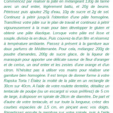
Commencez par réaliser la pâte en mélangeant 130g de farine
avec un œuf entier, légèrement battu, et 20g de beurre.
Pétrissez puis ajoutez 25g d’eau, 10g de sucre et 2g de sel.
Continuez à pétrir jusqu’à l’obtention d’une pâte homogène.
Transférez votre pâte sur le plan de travail et continuez à pétrir
vigoureusement à la main pour bien développer le gluten et
obtenir une pâte élastique. Lorsque votre pâte est lisse et
souple, divisez-la en deux. Puis couvrez-la d’un film et réservez
à température ambiante. Passez à présent à la garniture aux
doux parfums de Méditerranée. Pour cela, mélangez 200g de
poudre d’amandes, 200g de sucre glace, de la liqueur de
marasquin pour apporter une délicate saveur de fleur d’oranger
et de cerise, un œuf entier et les zestes d’une orange et d’un
citron. N’hésitez pas à utiliser vos mains pour réaliser une
garniture bien homogène. Il est temps de donner forme à votre
Rapska Torta ! Étalez la moitié de la pâte en un rectangle de
30cm sur 40cm. A l’aide de votre roulette dentelée, détaillez un
tentacule de poulpe (ou un escargot si vous préférez) de 5 cm
de large, à disposer en spirale de 28cm de diamètre. De part et
d’autre de votre tentacule, et sur toute la longueur, créez des
courbes espacées de 1,5 cm, en pinçant avec vos doigts.
Répartissez ensuite la garniture sur votre spirale, puis à l’aide