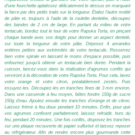
d’une fourchette aplatissez délicatement le dessus en marquant
la farce par des petits traits sur la longueur. Étalez l’autre moitié
de pâte et, toujours à l’aide de la roulette dentelée, découpez
des bandes de 2 cm de large. En partant du milieu de votre
tentacule, bordez tout le tour de votre Rapska Torta, en pinçant
chaque bande avec vos doigts pour donner un aspect dentelé,
sur toute la longueur de votre pâte. Déposez 4 amandes
entières pelées aux extrémités de votre tentacule. Resserrez
bien votre spirale en laissant le moins d’espace possible, puis
enfournez jusqu’à obtenir un tentacule bien dorée. Pendant la
cuisson, lancez-vous dans la réalisation d’agrumes confits qui
serviront à la décoration de votre Rapska Torta. Pour cela, lavez
votre orange et votre citron, préalablement zestés. Puis
essuyez-les. Découpez-les en tranches fines de 3 mm environ.
Dans une casserole à feu moyen, faîtes fondre 150g de sucre
150g d’eau. Ajoutez ensuite les tranches d’orange et de citron.
Laissez frémir à feu doux pendant 10 minutes. Enfin, pour que
vos agrumes confisent parfaitement, laissez refroidir, hors du
feu, pendant 20 minutes. Une fois confits, disposez les tranches
sur une plaque recouverte de papier sulfurisé et laissez reposer
au réfrigérateur. Afin de rendre encore plus gourmande cette