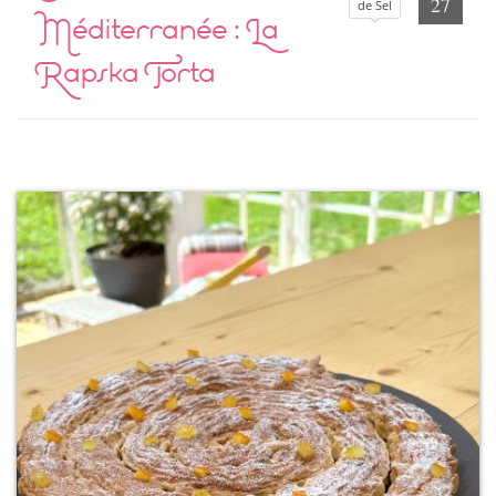
27
de Sel
Méditerranée : La
Rapska Torta