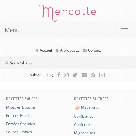
Mercotte
Menu
Accueil
|
À propos ...
|
Contact
Suivez le blog :
RECETTES SALÉES
RECETTES SUCRÉES
Mises en Bouche
Macarons
Entrées Froides
Confiseries
Entrées Chaudes
Confitures
Soupes Froides
Mignardises