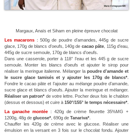
Margaux, Anaïs et Siham en pleine épreuve chocolat
Les macarons
: 500g de poudre d’amandes, 445g de sucre
glace, 170g de blancs d’oeufs, 140g de
cacao pâte
, 115g d’eau,
445g de sucre semoule, 170g de blancs d’oeufs.
Dans une casserole, porter à 118° l’eau et les 445 g de sucre
semoule. Monter les blancs d’oeufs et ajouter le sirop pour
réaliser la meringue italienne. Mélanger la
poudre d’amande et
le sucre glace tamisés et y ajouter les 170g de blancs*
.
Fondre le cacao pâte et l’ajouter au mélange poudre d’amande,
sucre glace et blancs d’oeufs. Ajouter la meringue et mélanger.
Réaliser un patron*
de votre lettre. Pocher deux fois le chablon
(dessus et dessous) et cuire à
150°/155° le temps nécessaire*
.
La ganache montée
: 420g de crème fleurette 35%MG +
1200g, 48g de
glucose*
, 690g de
Tanariva*
.
Chauffer les 420g de crème avec le glucose. Réaliser une
émulsion en la versant en 3 fois sur le chocolat fondu. Ajouter