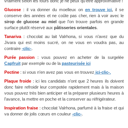
vraiment selon les fours donc je ne peux qu’être approximative !
Glucose
: il va donner du moelleux on
en trouve ici
,
il se
conserve des années et ne coûte pas cher, rien à voir avec le
sirop de glucose au miel
que l’on trouve parfois en grande
surface plutôt réservé aux
pâtisseries orientales
.
Tanariva
: chocolat au lait Valrhona, si vous n’avez que du
Jivara qui est moins sucré, on ne vous en voudra pas, au
contraire
-clic-
.
Purée passion
: vous pouvez en acheter de la surgelée
Capfruit
par exemple ou de la
pasteurisée ici
Pectine
: si vous n’en avez pas vous en trouvez
ici-clic-.
Plaque froide
: ici les candidats n’ont que 2 heures ils doivent
donc faire refroidir leur compotée rapidement mais à la maison
vous pouvez très bien anticiper et la préparer plusieurs heures à
l’avance, la mettre en poche et la conserver au réfrigérateur.
Inspiration fraise
: chocolat Valrhona, parfumé à la fraise et qui
va donner de jolis cœurs en couleur
-clic-
.