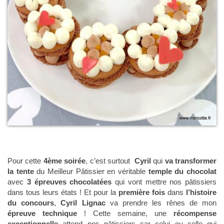
Pour cette
4ème soirée
, c’est surtout
Cyril
qui
va transformer
la tente
du Meilleur Pâtissier en véritable
temple du chocolat
avec
3 épreuves chocolatées
qui vont mettre nos pâtissiers
dans tous leurs états ! Et pour la
première fois
dans
l’histoire
du concours
,
Cyril Lignac
va prendre les rênes de mon
épreuve technique
! Cette semaine, une
récompense
exceptionnelle
attend nos pâtissiers car celui ou celle qui