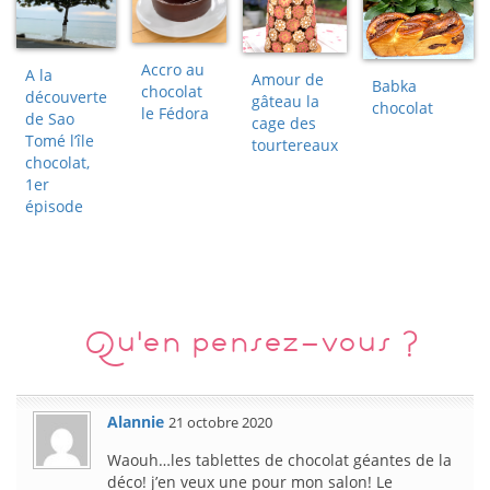
Accro au
A la
Amour de
Babka
chocolat
découverte
gâteau la
chocolat
le Fédora
de Sao
cage des
Tomé l’île
tourtereaux
chocolat,
1er
épisode
Qu'en pensez-vous ?
Alannie
21 octobre 2020
Waouh…les tablettes de chocolat géantes de la
déco! j’en veux une pour mon salon! Le