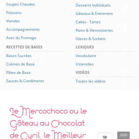
Soupes Chaudes
Desserts Individuels
Poissons
Gâteaux & Entremets
Viandes
Cakes
-
Tartes
Accompagnements
Pains & Viennoiseries
Avec du Fromage
Glaces & Sorbets
RECETTES DE BASES
LEXIQUES
Bases Sucrées
Vocabulaire
Crèmes de Base
Ustensiles
Pâtes de Base
VIDÉOS
Sauces & Condiments
Toutes les vidéos
Le Mercochoco ou le
Gâteau au Chocolat
de Cyril, le Meilleur
2020
58