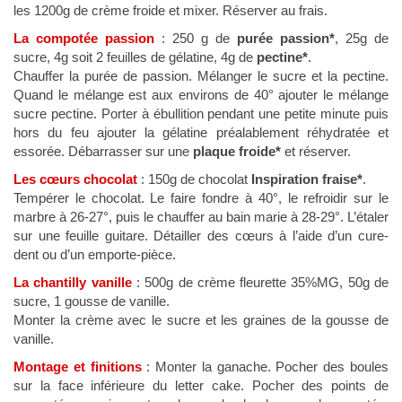
les 1200g de crème froide et mixer. Réserver au frais.
La compotée passion
: 250 g de
purée passion*
, 25g de
sucre, 4g soit 2 feuilles de gélatine, 4g de
pectine*
.
Chauffer la purée de passion. Mélanger le sucre et la pectine.
Quand le mélange est aux environs de 40° ajouter le mélange
sucre pectine. Porter à ébullition pendant une petite minute puis
hors du feu ajouter la gélatine préalablement réhydratée et
essorée. Débarrasser sur une
plaque froide*
et réserver.
Les cœurs chocolat
: 150g de chocolat
Inspiration fraise*
.
Tempérer le chocolat. Le faire fondre à 40°, le refroidir sur le
marbre à 26-27°, puis le chauffer au bain marie à 28-29°. L’étaler
sur une feuille guitare. Détailler des cœurs à l’aide d’un cure-
dent ou d’un emporte-pièce.
La chantilly vanille
: 500g de crème fleurette 35%MG, 50g de
sucre, 1 gousse de vanille.
Monter la crème avec le sucre et les graines de la gousse de
vanille.
Montage et finitions
: Monter la ganache. Pocher des boules
sur la face inférieure du letter cake. Pocher des points de