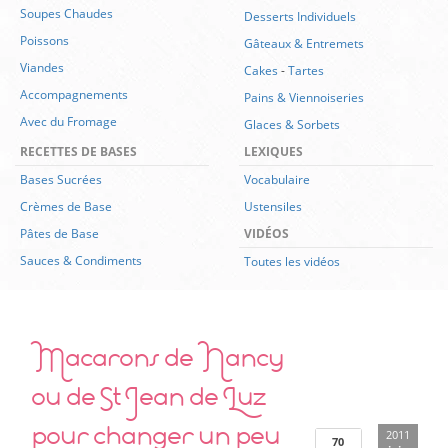
Soupes Chaudes
Desserts Individuels
Poissons
Gâteaux & Entremets
Viandes
Cakes
-
Tartes
Accompagnements
Pains & Viennoiseries
Avec du Fromage
Glaces & Sorbets
RECETTES DE BASES
LEXIQUES
Bases Sucrées
Vocabulaire
Crèmes de Base
Ustensiles
Pâtes de Base
VIDÉOS
Sauces & Condiments
Toutes les vidéos
Macarons de Nancy
ou de St Jean de Luz
pour changer un peu
2011
70