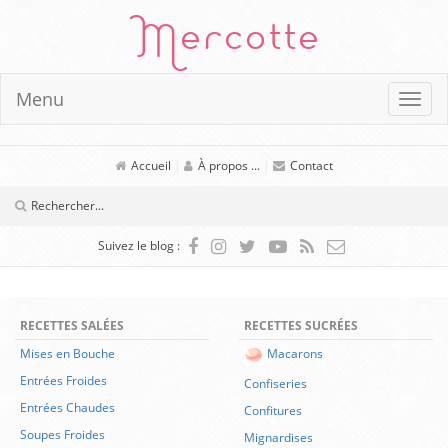
Mercotte
Menu
Accueil
|
À propos ...
|
Contact
Suivez le blog :
RECETTES SALÉES
RECETTES SUCRÉES
Mises en Bouche
Macarons
Entrées Froides
Confiseries
Entrées Chaudes
Confitures
Soupes Froides
Mignardises