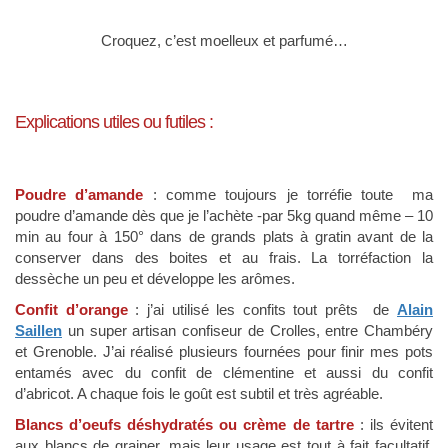
Croquez, c’est moelleux et parfumé…
Explications utiles ou futiles :
Poudre d’amande
: comme toujours je torréfie toute ma
poudre d’amande dès que je l’achète -par 5kg quand même – 10
min au four à 150° dans de grands plats à gratin avant de la
conserver dans des boites et au frais. La torréfaction la
dessèche un peu et développe les arômes.
Confit d’orange
: j’ai utilisé les confits tout prêts de
Alain
Saillen
un super artisan confiseur de Crolles, entre Chambéry
et Grenoble. J’ai réalisé plusieurs fournées pour finir mes pots
entamés avec du confit de clémentine et aussi du confit
d’abricot. A chaque fois le goût est subtil et très agréable.
Blancs d’oeufs déshydratés ou crème de tartre
: ils évitent
aux blancs de grainer, mais leur usage est tout à fait facultatif,