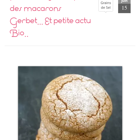
juin
Grains
des macarons
15
de Sel
Gerbet… Et petite actu
Bio..