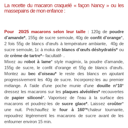
La recette du macaron craquelé « façon Nancy » ou les
massepains de mon enfance :
Pour 20/25 macarons selon leur taille
: 120g de
poudre
d’amande*
, 155g de sucre semoule, 40g de
confit d’orange
*,
2 fois 55g de blancs d’œufs à température ambiante, 40g de
sucre semoule, 1c à moka de
blancs d’œufs déshydratés*
ou
de
crème de tartre*
– facultatif- .
Mixez au
robot à lame
* style magimix, la poudre d’amande,
155g de sucre, le confit d’orange et 55g de blancs d’œufs.
Montez au
bec d’oiseau*
le reste des blancs en ajoutant
progressivement les 40g de sucre. Incorporez-les au premier
mélange. A l’aide d’une poche munie d’une
douille n°10
*
dressez les macarons sur les
plaques alvéolées*
recouvertes
de
papier siliconé
*. Vaporisez de l’eau à la surface des
macarons et poudrez-les de
sucre glace*
. Laissez
croûter
*
une nuit. Préchauffez le
four à 160°*
chaleur tournante,
repoudrez légèrement les macarons de sucre avant de les
enfourner environ 15 min.