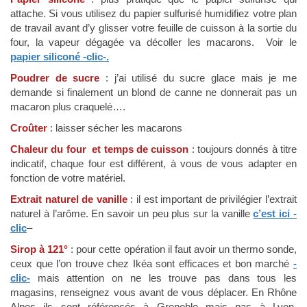
attache. Si vous utilisez du papier sulfurisé humidifiez votre plan
de travail avant d’y glisser votre feuille de cuisson à la sortie du
four, la vapeur dégagée va décoller les macarons. Voir le
papier siliconé -clic-.
Poudrer de sucre
: j’ai utilisé du sucre glace mais je me
demande si finalement un blond de canne ne donnerait pas un
macaron plus craquelé….
Croûter
: laisser sécher les macarons
Chaleur du four et temps de cuisson
: toujours donnés à titre
indicatif, chaque four est différent, à vous de vous adapter en
fonction de votre matériel.
Extrait naturel de vanille
: il est important de privilégier l’extrait
naturel à l’arôme. En savoir un peu plus sur la vanille
c’est ici -
clic
–
Sirop à 121°
: pour cette opération il faut avoir un thermo sonde,
ceux que l’on trouve chez Ikéa sont efficaces et bon marché
-
clic-
mais attention on ne les trouve pas dans tous les
magasins, renseignez vous avant de vous déplacer. En Rhône
Alpes ils sont référencés à Grenoble mais pas à Lyon.