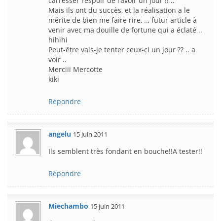
carresser l’espoir de l’avoir un jour !! ..
Mais ils ont du succès, et la réalisation a le
mérite de bien me faire rire, .., futur article à
venir avec ma douille de fortune qui a éclaté ..
hihihi
Peut-être vais-je tenter ceux-ci un jour ?? .. a
voir ..
Merciii Mercotte
kiki
Répondre
angelu
15 juin 2011
Ils semblent très fondant en bouche!!A tester!!
Répondre
Miechambo
15 juin 2011