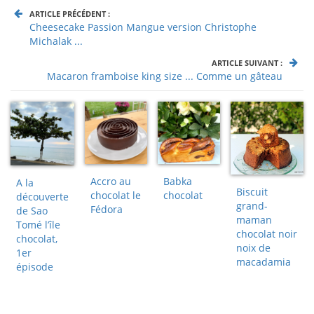
ARTICLE PRÉCÉDENT :
Cheesecake Passion Mangue version Christophe
Michalak ...
ARTICLE SUIVANT :
Macaron framboise king size ... Comme un gâteau
Accro au
Babka
A la
Biscuit
chocolat le
chocolat
découverte
grand-
Fédora
de Sao
maman
Tomé l’île
chocolat noir
chocolat,
noix de
1er
macadamia
épisode