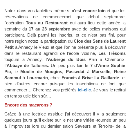
Notez dans vos tablettes même si
c’est encore loin
et que les
réservations ne commenceront que début septembre,
l’opération
Tous au Restaurant
qui aura lieu cette année la
semaine du
17 au 23 septembre
avec de belles maisons qui
participent. Déjà parmi les inscrits, et ce n’est pas fini, pour
notre région notez la participation du
Clos des Sens de Laurent
Petit
à Annecy le Vieux et que l’on ne présente plus à découvrir
dans le restaurant agrandi de l’école voisine,
Les Trésoms
toujours à Annecy,
l’Auberge du Bois Prin
à Chamonix,
l’Abbaye de Talloires
. Un peu plus loin le
7 d’Anne Sophie
Pic
, le
Moulin de Mougins
,
Passedat
à
Marseille
,
Reine
Sammut
à
Lourmarin
, chez
Francis à Brive La Gaillarde
et
bien d’autres encore puisque les inscriptions ne font que
commencer… Cherchez vos préférés
ici-clic
. Je vous le redirai
en temps utile bien sûr…
Encore des macarons ?
Grâce à une lectrice assidue j’ai découvert il y a seulement
quelques jours qu’il existe sur le net
une vidéo
-tournée un peu
à l’improviste lors du dernier salon Saveurs et Terroirs- de la