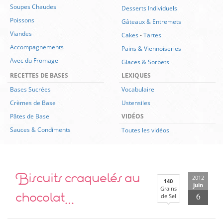
Soupes Chaudes
Desserts Individuels
Poissons
Gâteaux & Entremets
Viandes
Cakes
-
Tartes
Accompagnements
Pains & Viennoiseries
Avec du Fromage
Glaces & Sorbets
RECETTES DE BASES
LEXIQUES
Bases Sucrées
Vocabulaire
Crèmes de Base
Ustensiles
Pâtes de Base
VIDÉOS
Sauces & Condiments
Toutes les vidéos
Biscuits craquelés au
2012
140
juin
Grains
chocolat…
6
de Sel