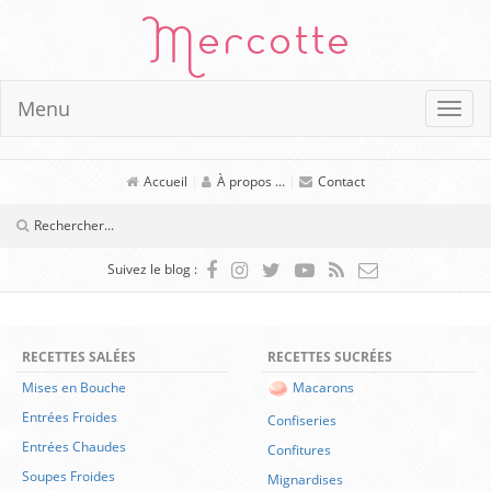
Mercotte
Menu
Accueil
|
À propos ...
|
Contact
Suivez le blog :
RECETTES SALÉES
RECETTES SUCRÉES
Mises en Bouche
Macarons
Entrées Froides
Confiseries
Entrées Chaudes
Confitures
Soupes Froides
Mignardises