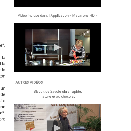
Vidéo incluse dans l'Application « Macarons HD »
ue*
,
 la
 la
 la
ton
AUTRES VIDÉOS
 un
Biscuit de Savoie ultra rapide,
 de
nature et au chocolat
dre
une
e*.
ore