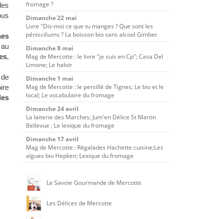
fromage ?
les
ous
Dimanche 22 mai
Livre "Dis-moi ce que tu manges ? Que sont les
pénisciliums ? La boisson bio sans alcool Gimber
nes
 au
Dimanche 8 mai
es
,
Mag de Mercotte : le livre "je suis en Cp"; Casa Del
Limone; Le haloir
 de
Dimanche 1 mai
Mag de Mercotte : le persillé de Tignes; Le bio et le
ire
local; Le vocabulaire du fromage
les
Dimanche 24 avril
La laiterie des Marches; Jum'en Délice St Martin
Bellevue ; Le lexique du fromage
Dimanche 17 avril
Mag de Mercotte : Régalades Hachette cuisine;Les
algues bio Hepken; Lexique du fromage
Le Savoie Gourmande de Mercotte
Les Délices de Mercotte