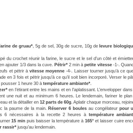
farine de gruau*
, 5g de sel, 30g de sucre, 10g de
levure biologiq
é du crochet réunir la farine, le sucre et le sel d’un côté et émietter
 en ajouter 1/3 dans la cuve.
Pétrir*
2 min à
petite vitesse
-1-. Quand
ufs et pétrir à
vitesse moyenne
-4-. Laisser tourner jusqu’à ce que
en 3 fois et pétrir jusqu’à ce qu’il soit bien incorporé. Verser le pâ
r pousser 1 heure 30 à
température ambiante*
.
zer*
en l’étirant entre les mains et en l’aplatissant. L’envelopper dans
ement une nuit et au minimum 6 heures. Le lendemain, fariner le plan
veau et la détailler en
12 parts de 60g
. Aplatir chaque morceau, rejoin
vec la paume de la main.
Réserver 6 boules
au congélateur
pour 
es 6 nécessaires à la recette 2 heures à
température ambiant
ourner
15 min
puis baisser la température à
165°
et laisser cuire enc
er rassir*
jusqu’au lendemain.