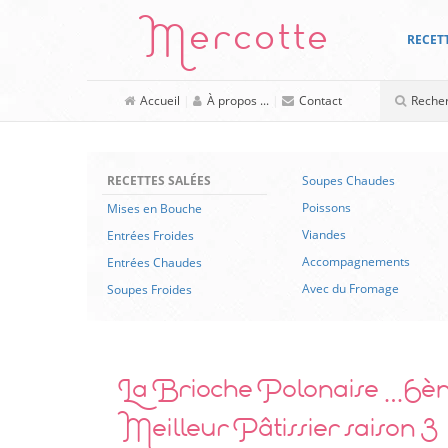
Mercotte
RECET
Accueil
|
À propos ...
|
Contact
RECETTES SALÉES
Soupes Chaudes
Poissons
Mises en Bouche
Viandes
Entrées Froides
Accompagnements
Entrées Chaudes
Avec du Fromage
Soupes Froides
La Brioche Polonaise …6èm
Meilleur Pâtissier saison 3