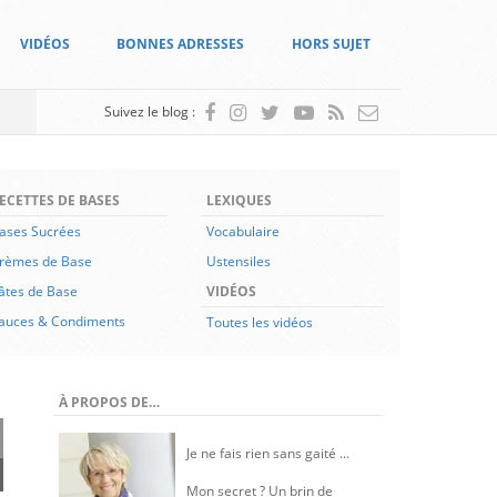
VIDÉOS
BONNES ADRESSES
HORS SUJET
Suivez le blog :
ECETTES DE BASES
LEXIQUES
ases Sucrées
Vocabulaire
rèmes de Base
Ustensiles
âtes de Base
VIDÉOS
auces & Condiments
Toutes les vidéos
À PROPOS DE…
Je ne fais rien sans gaité ...
Mon secret ? Un brin de