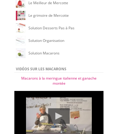
Le Meilleur de Mercotte
Le grimoire de Mercotte
Solution Desserts Pas à Pas
Solution Organisation
Solution Macarons
VIDÉOS SUR LES MACARONS
Macarons à la meringue italienne et ganache
montée