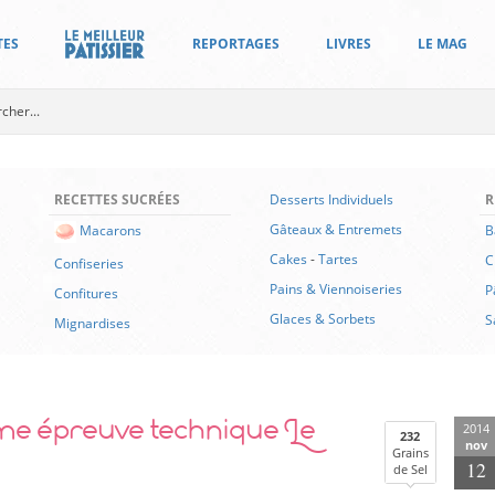
TES
REPORTAGES
LIVRES
LE MAG
RECETTES SUCRÉES
Desserts Individuels
R
Gâteaux & Entremets
B
Macarons
Cakes
-
Tartes
C
Confiseries
Pains & Viennoiseries
P
Confitures
Glaces & Sorbets
S
Mignardises
e épreuve technique Le
2014
232
nov
Grains
12
de Sel