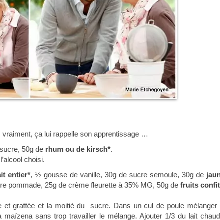
ça, vraiment, ça lui rappelle son apprentissage …
 sucre, 50g de
rhum ou de kirsch*
.
l’alcool choisi.
ait entier*
, ½ gousse de vanille, 30g de sucre semoule, 30g de
jau
eurre pommade, 25g de crème fleurette à 35% MG, 50g de
fruits confi
ndue et grattée et la moitié du sucre. Dans un cul de poule mélanger 
la maïzena sans trop travailler le mélange. Ajouter 1/3 du lait chaud