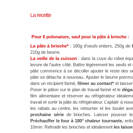
La recette
Pour 6 polonaises, sauf pour la pâte à brioche :
La pâte à brioche*
: 180g d’oeufs entiers, 250g de
210g de beurre.
La veille de la cuisson
: dans la cuve du robot équip
levure de l’autre côté. Battre légèrement les oeufs et
pâte commence à se décoller ajouter le reste des oe
pâte se détache à nouveau. Ajouter le beurre pommade 
dans un récipient fariné,
filmer au contact*
et laisse
Poser le pâton sur le plan de travail fariné et le
déga
film alimentaire et réserver au réfrigérateur idéal
travail et sortir la pâte du réfrigérateur. L’aplatir à nou
les rabats au centre, les retourner et les bouler a
prochaine série
de brioches. Laisser pousser l
Préchauffer le four à 180° chaleur tournante,
enf
10min. Refroidir les brioches et idéalement
les laiss