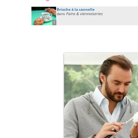
Brioche à la cannelle
dans
Pains & viennoiseries
1