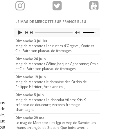
LE MAG DE MERCOTTE SUR FRANCE BLEU
Dimanche 3 juillet
Mag de Mercotte : Les rustics d'Orgeval; Omie et
Cie; Faire son plateau de fromages
Dimanche 26 juin
Mag de Mercotte : Céline Jacquet Vigneronne; Omie
et Cie; Faire son plateau de fromages
Dimanche 19 juin
Mag de Mercotte : le domaine des Orchis de
Philippe Héritier ; Vrac and roll;
Dimanche 5 juin
Mag de Mercotte : Le chocolat Villars; Kris K
nos
créateur de douceurs; Accords fromage
de
champagne.
te,
Dimanche 29 mai
que
Le mag de Mercotte : les Igp et Aop de Savoie; Les
out
rhums arrangés de Steban; Que boire avec le