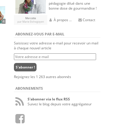
pédagogie dilué dans une
bonne dose de gourmandise !
Mercotte
À propos ...
Contact
4
par Marie Etchegoyen
ABONNEZ-VOUS PAR E-MAIL
Saisissez votre adresse e-mail pour recevoir un mail
à chaque nouvel article
Votre
adresse
e-
S'abonner !
mail
Rejoignez les 1 263 autres abonnés
ABONNEMENTS
S'abonner via le flux RSS
Suivez le blog depuis votre aggrégateur