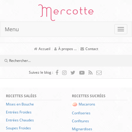
Mercotte
Menu
Accueil
|
À propos ...
|
Contact
Suivez le blog :
RECETTES SALÉES
RECETTES SUCRÉES
Mises en Bouche
Macarons
Entrées Froides
Confiseries
Entrées Chaudes
Confitures
Soupes Froides
Mignardises