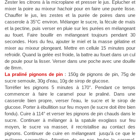
Zester les citrons à la microplane et presser le jus. Eplucher et
mixer la poire au mixeur hachoir pour en faire une purée lisse.
Chauffer le jus, les zestes et la purée de poires dans une
casserole à 35°C environ. Mélanger le sucre, la fécule de maïs
et la pectine, puis verser en pluie sur les purées en mélangeant
au fouet. Faire bouillir en mélangeant toujours pendant 30
secondes. Hors du feu, ajouter le miel et la masse gélatine et
mixer au mixeur plongeant. Mettre en cellule 15 minutes pour
refroidir. Quand la gelée est froide, la battre au fouet dans un cul
de poule pour la lisser. Verser dans une poche avec une douille
de 8mm.
La praliné pignons de pin
: 150g de pignons de pin, 75g de
sucre semoule, 30g d’eau, 10g de sirop de glucose.
Torréfier les pignons 5 minutes à 170°. Pendant ce temps
commencer à faire le caramel pour le praliné. Dans une
casserole bien propre, verser l’eau, le sucre et le sirop de
glucose. Porter à ébullition sur feu moyen (le sucre doit être bien
fondu). Cuire à 114° et verser les pignons de pin chauds dans le
sucre. Continuer à mélanger à la spatule exoglass sur feu
moyen, le sucre va masser, il recristallise au contact des
pignons. Continuer de cuire en mélangeant jusqu’à ce que le
mélange caramélise. Attention de ne pas bruler le caramel,