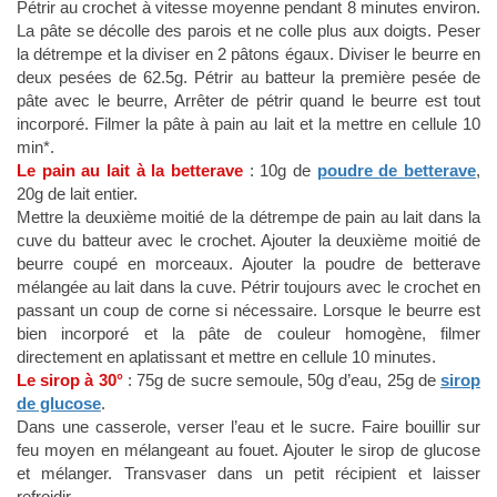
Pétrir au crochet à vitesse moyenne pendant 8 minutes environ.
La pâte se décolle des parois et ne colle plus aux doigts. Peser
la détrempe et la diviser en 2 pâtons égaux. Diviser le beurre en
deux pesées de 62.5g. Pétrir au batteur la première pesée de
pâte avec le beurre, Arrêter de pétrir quand le beurre est tout
incorporé. Filmer la pâte à pain au lait et la mettre en cellule 10
min*.
Le pain au lait à la betterave
: 10g de
poudre de betterave
,
20g de lait entier.
Mettre la deuxième moitié de la détrempe de pain au lait dans la
cuve du batteur avec le crochet. Ajouter la deuxième moitié de
beurre coupé en morceaux. Ajouter la poudre de betterave
mélangée au lait dans la cuve. Pétrir toujours avec le crochet en
passant un coup de corne si nécessaire. Lorsque le beurre est
bien incorporé et la pâte de couleur homogène, filmer
directement en aplatissant et mettre en cellule 10 minutes.
Le sirop à 30°
: 75g de sucre semoule, 50g d’eau, 25g de
sirop
de glucose
.
Dans une casserole, verser l’eau et le sucre. Faire bouillir sur
feu moyen en mélangeant au fouet. Ajouter le sirop de glucose
et mélanger. Transvaser dans un petit récipient et laisser
refroidir.