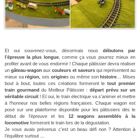
Et oui souvenez-vous, désormais nous
débutons par
l’épreuve la plus longue
, comme ça vous pourrez mieux en
profiter avant de vous endormir ! Chaque pâtissier devra réaliser
un
gâteau-wagon
aux
couleurs et saveurs
qui représentent au
mieux sa
région,
ses
origine
s ou même son
histoire
… Mises
bout à bout, toutes ces créations formeront le
tout premier
train gourmand
du Meilleur Pâtissier :
départ prévu sur un
véritable circuit
! Et oui, le train électrique va s’animer et mettre
à l’honneur nos belles régions françaises. Chaque wagon est
posé sur une plateforme disponible pour les pâtissiers dès le
début de l’épreuve et les
12 wagons assemblés à la
locomotive
formeront le train lors de la dégustation.
Je vous avais prévenus c’est un beau défi non ? Attention à
l’équilibre surtout …