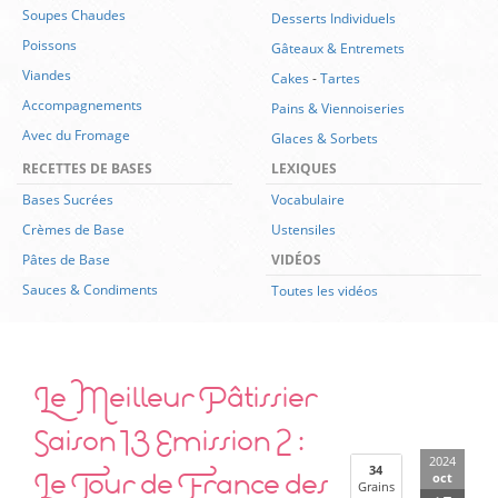
Soupes Chaudes
Desserts Individuels
Poissons
Gâteaux & Entremets
Viandes
Cakes
-
Tartes
Accompagnements
Pains & Viennoiseries
Avec du Fromage
Glaces & Sorbets
RECETTES DE BASES
LEXIQUES
Bases Sucrées
Vocabulaire
Crèmes de Base
Ustensiles
Pâtes de Base
VIDÉOS
Sauces & Condiments
Toutes les vidéos
Le Meilleur Pâtissier
Saison 13 Emission 2 :
2024
Le Tour de France des
34
oct
Grains