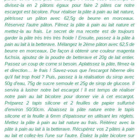
divisez-la en 2 pâtons égaux pour faire 2 pâtes car notre
escargot est bicolore. Pour réaliser la pâte à pain au lait nature,
pétrissez un pâton avec 62,5g de beurre en morceaux.
Réservez l’autre pâton. Filmez la pâte à pain au lait nature et
mettez-la au frais. Le secret de ma recette est de toujours
garder la pâte très très très froide ! Ensuite, passez à la pâte à
pain au lait à la betterave. Mélangez le 2ème pâton avec 62,5 de
beurre en morceaux. De façon à obtenir une couleur magenta
fuchsia, ajoutez de la poudre de betterave et 20g de lait entier.
Passez un coup de corne si besoin. Aplatissez la pâte, filmez-la
et direction… le frais ! Savez-vous que l’escargot hiberne dès
qu’il fait trop froid ? Puis, passez à la réalisation du sirop avec
50g d’eau, 75g de sucre semoule et 25g de sirop de glucose. Il
servira à lustrer notre bel escargot ! Il est temps de réaliser
notre pain au lait bicolore pour donner vie à cet escargot.
Préparez 2 tapis silicone et 2 feuilles de papier sulfurisé
d’environ 50/30cm. Abaissez la pâte nature entre le tapis
silicone et la feuille à 6mm d’épaisseur en utilisant les réglets.
Mettez la pâte à pain au lait nature au frais. Réitérez avec la
pâte à pain au lait à la betterave. Récupérez vos 2 pâtes à pain
au lait et collez-les l’une sur l’autre. Étalez la pâte bicolore sur