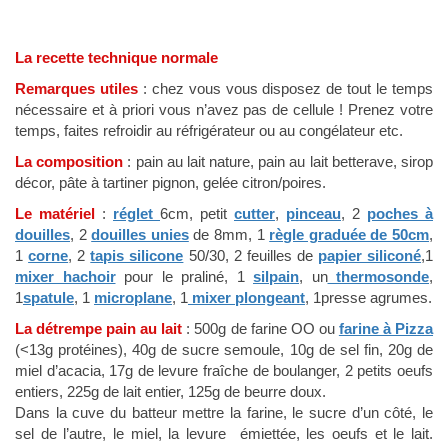
La recette technique normale
Remarques utiles
: chez vous vous disposez de tout le temps
nécessaire et à priori vous n’avez pas de cellule ! Prenez votre
temps, faites refroidir au réfrigérateur ou au congélateur etc.
La composition
: pain au lait nature, pain au lait betterave, sirop
décor, pâte à tartiner pignon, gelée citron/poires.
Le matériel
:
réglet
6cm, petit
cutter
,
pinceau
, 2
poches à
douilles
, 2
douilles unies
de 8mm, 1
règle graduée de 50cm
,
1
corne
, 2
tapis silicone
50/30, 2 feuilles de
papier siliconé
,1
mixer hachoir
pour le praliné, 1
silpain
, un
thermosonde
,
1
spatule
, 1
microplane
, 1
mixer plongeant
, 1presse agrumes.
La détrempe pain au lait
: 500g de farine OO ou
farine à Pizza
(<13g protéines), 40g de sucre semoule, 10g de sel fin, 20g de
miel d’acacia, 17g de levure fraîche de boulanger, 2 petits oeufs
entiers, 225g de lait entier, 125g de beurre doux.
Dans la cuve du batteur mettre la farine, le sucre d’un côté, le
sel de l’autre, le miel, la levure émiettée, les oeufs et le lait.