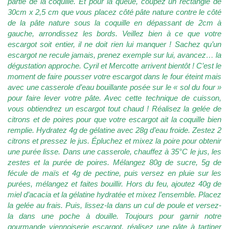
partie de la coquille. Et pour la queue, coupez un rectangle de
30cm x 2,5 cm que vous placez côté pâte nature contre le côté
de la pâte nature sous la coquille en dépassant de 2cm à
gauche, arrondissez les bords. Veillez bien à ce que votre
escargot soit entier, il ne doit rien lui manquer ! Sachez qu’un
escargot ne recule jamais, prenez exemple sur lui, avancez… la
dégustation approche. Cyril et Mercotte arrivent bientôt ! C’est le
moment de faire pousser votre escargot dans le four éteint mais
avec une casserole d’eau bouillante posée sur le « sol du four »
pour faire lever votre pâte. Avec cette technique de cuisson,
vous obtiendrez un escargot tout chaud ! Réalisez la gelée de
citrons et de poires pour que votre escargot ait la coquille bien
remplie. Hydratez 4g de gélatine avec 28g d’eau froide. Zestez 2
citrons et pressez le jus. Épluchez et mixez la poire pour obtenir
une purée lisse. Dans une casserole, chauffez à 35°C le jus, les
zestes et la purée de poires. Mélangez 80g de sucre, 5g de
fécule de maïs et 4g de pectine, puis versez en pluie sur les
purées, mélangez et faites bouillir. Hors du feu, ajoutez 40g de
miel d’acacia et la gélatine hydratée et mixez l’ensemble. Placez
la gelée au frais. Puis, lissez-la dans un cul de poule et versez-
la dans une poche à douille. Toujours pour garnir notre
gourmande viennoiserie escargot, réalisez une pâte à tartiner