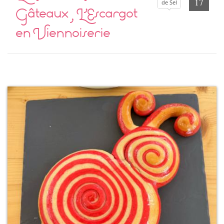
17
de Sel
Gâteaux , L’Escargot
en Viennoiserie