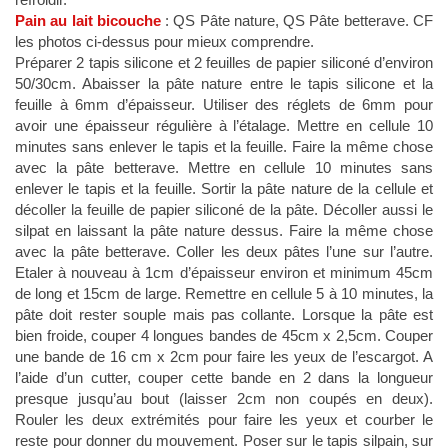
Pain au lait bicouche
: QS Pâte nature, QS Pâte betterave. CF
les photos ci-dessus pour mieux comprendre.
Préparer 2 tapis silicone et 2 feuilles de papier siliconé d’environ
50/30cm. Abaisser la pâte nature entre le tapis silicone et la
feuille à 6mm d’épaisseur. Utiliser des réglets de 6mm pour
avoir une épaisseur régulière à l’étalage. Mettre en cellule 10
minutes sans enlever le tapis et la feuille. Faire la même chose
avec la pâte betterave. Mettre en cellule 10 minutes sans
enlever le tapis et la feuille. Sortir la pâte nature de la cellule et
décoller la feuille de papier siliconé de la pâte. Décoller aussi le
silpat en laissant la pâte nature dessus. Faire la même chose
avec la pâte betterave. Coller les deux pâtes l’une sur l’autre.
Etaler à nouveau à 1cm d’épaisseur environ et minimum 45cm
de long et 15cm de large. Remettre en cellule 5 à 10 minutes, la
pâte doit rester souple mais pas collante. Lorsque la pâte est
bien froide, couper 4 longues bandes de 45cm x 2,5cm. Couper
une bande de 16 cm x 2cm pour faire les yeux de l’escargot. A
l’aide d’un cutter, couper cette bande en 2 dans la longueur
presque jusqu’au bout (laisser 2cm non coupés en deux).
Rouler les deux extrémités pour faire les yeux et courber le
reste pour donner du mouvement. Poser sur le tapis silpain, sur