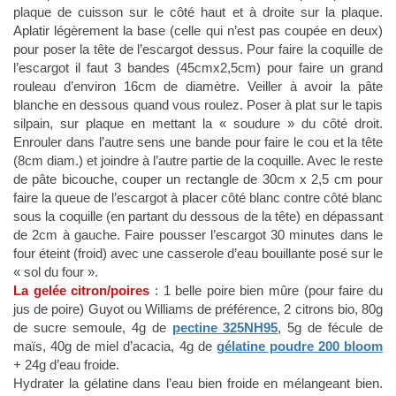
plaque de cuisson sur le côté haut et à droite sur la plaque.
Aplatir légèrement la base (celle qui n’est pas coupée en deux)
pour poser la tête de l’escargot dessus. Pour faire la coquille de
l’escargot il faut 3 bandes (45cmx2,5cm) pour faire un grand
rouleau d’environ 16cm de diamètre. Veiller à avoir la pâte
blanche en dessous quand vous roulez. Poser à plat sur le tapis
silpain, sur plaque en mettant la « soudure » du côté droit.
Enrouler dans l’autre sens une bande pour faire le cou et la tête
(8cm diam.) et joindre à l’autre partie de la coquille. Avec le reste
de pâte bicouche, couper un rectangle de 30cm x 2,5 cm pour
faire la queue de l’escargot à placer côté blanc contre côté blanc
sous la coquille (en partant du dessous de la tête) en dépassant
de 2cm à gauche. Faire pousser l’escargot 30 minutes dans le
four éteint (froid) avec une casserole d’eau bouillante posé sur le
« sol du four ».
La gelée citron/poires
: 1 belle poire bien mûre (pour faire du
jus de poire) Guyot ou Williams de préférence, 2 citrons bio, 80g
de sucre semoule, 4g de
pectine 325NH95
, 5g de fécule de
maïs, 40g de miel d’acacia, 4g de
gélatine poudre 200 bloom
+ 24g d’eau froide.
Hydrater la gélatine dans l’eau bien froide en mélangeant bien.