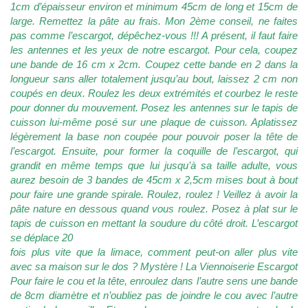
1cm d’épaisseur environ et minimum 45cm de long et 15cm de
large. Remettez la pâte au frais. Mon 2ème conseil, ne faites
pas comme l’escargot, dépêchez-vous !!! A présent, il faut faire
les antennes et les yeux de notre escargot. Pour cela, coupez
une bande de 16 cm x 2cm. Coupez cette bande en 2 dans la
longueur sans aller totalement jusqu’au bout, laissez 2 cm non
coupés en deux. Roulez les deux extrémités et courbez le reste
pour donner du mouvement. Posez les antennes sur le tapis de
cuisson lui-même posé sur une plaque de cuisson. Aplatissez
légèrement la base non coupée pour pouvoir poser la tête de
l’escargot. Ensuite, pour former la coquille de l’escargot, qui
grandit en même temps que lui jusqu’à sa taille adulte, vous
aurez besoin de 3 bandes de 45cm x 2,5cm mises bout à bout
pour faire une grande spirale. Roulez, roulez ! Veillez à avoir la
pâte nature en dessous quand vous roulez. Posez à plat sur le
tapis de cuisson en mettant la soudure du côté droit. L’escargot
se déplace 20
fois plus vite que la limace, comment peut-on aller plus vite
avec sa maison sur le dos ? Mystère ! La Viennoiserie Escargot
Pour faire le cou et la tête, enroulez dans l’autre sens une bande
de 8cm diamètre et n’oubliez pas de joindre le cou avec l’autre