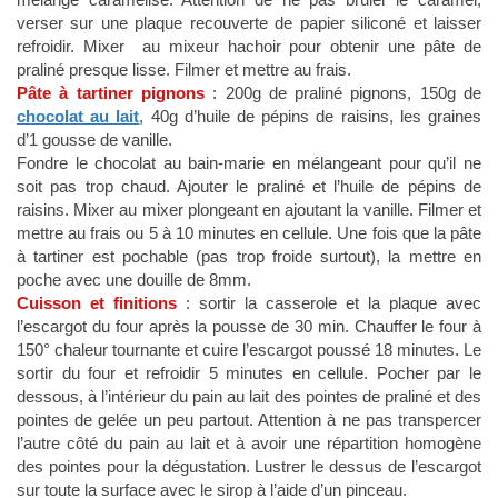
verser sur une plaque recouverte de papier siliconé et laisser
refroidir. Mixer au mixeur hachoir pour obtenir une pâte de
praliné presque lisse. Filmer et mettre au frais.
Pâte à tartiner pignons
: 200g de praliné pignons, 150g de
chocolat au lait
, 40g d’huile de pépins de raisins, les graines
d’1 gousse de vanille.
Fondre le chocolat au bain-marie en mélangeant pour qu’il ne
soit pas trop chaud. Ajouter le praliné et l’huile de pépins de
raisins. Mixer au mixer plongeant en ajoutant la vanille. Filmer et
mettre au frais ou 5 à 10 minutes en cellule. Une fois que la pâte
à tartiner est pochable (pas trop froide surtout), la mettre en
poche avec une douille de 8mm.
Cuisson et finitions
: sortir la casserole et la plaque avec
l’escargot du four après la pousse de 30 min. Chauffer le four à
150° chaleur tournante et cuire l’escargot poussé 18 minutes. Le
sortir du four et refroidir 5 minutes en cellule. Pocher par le
dessous, à l’intérieur du pain au lait des pointes de praliné et des
pointes de gelée un peu partout. Attention à ne pas transpercer
l’autre côté du pain au lait et à avoir une répartition homogène
des pointes pour la dégustation. Lustrer le dessus de l’escargot
sur toute la surface avec le sirop à l’aide d’un pinceau.