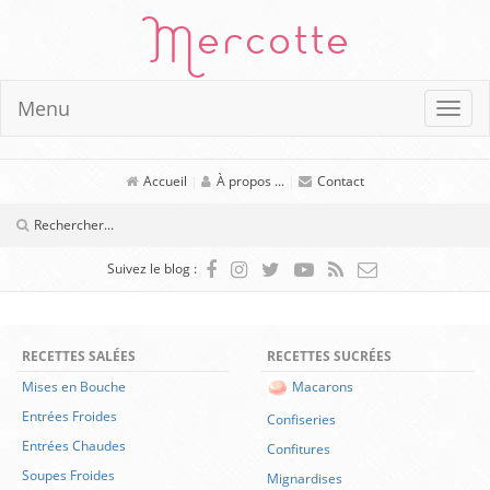
Mercotte
Menu
Accueil
|
À propos ...
|
Contact
Suivez le blog :
RECETTES SALÉES
RECETTES SUCRÉES
Mises en Bouche
Macarons
Entrées Froides
Confiseries
Entrées Chaudes
Confitures
Soupes Froides
Mignardises