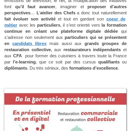
émissions de télévision, le net, la multiplication des initiatives
font
qu’il faut
avancer
, imaginer et
proposer d’autres
perspectives
…
L
‘
atelier des Chefs
a donc tout naturellement
fait évoluer son activité
et tout en gardant son
coeur de
métier
avec les
particuliers
, il s’est orienté vers
la formation
continue en créant une plateforme digitale dédiée
qui
s’adresse non seulement aux
particuliers qui se présentent
en
candidats libres
mais aussi aux
grands groupes de
restauration collective,
aux
restaurateurs indépendants
et
aux
CFA
pour former des cuisiniers à travers toute la France
par
l’e-learning
, que ce soit par des cursus
qualifiants
ou
diplômants
. Du très sérieux, des
formations d’excellence
.