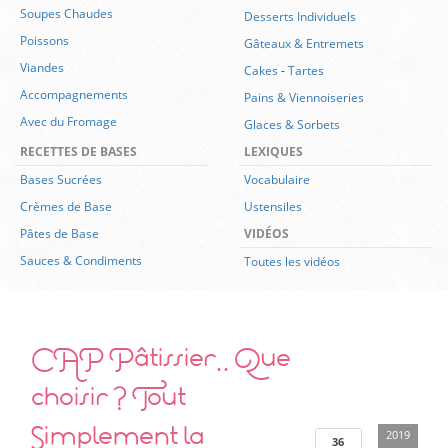
Soupes Chaudes
Desserts Individuels
Poissons
Gâteaux & Entremets
Viandes
Cakes
-
Tartes
Accompagnements
Pains & Viennoiseries
Avec du Fromage
Glaces & Sorbets
RECETTES DE BASES
LEXIQUES
Bases Sucrées
Vocabulaire
Crèmes de Base
Ustensiles
Pâtes de Base
VIDÉOS
Sauces & Condiments
Toutes les vidéos
CAP Pâtissier.. Que
choisir ? Tout
Simplement la
2019
36