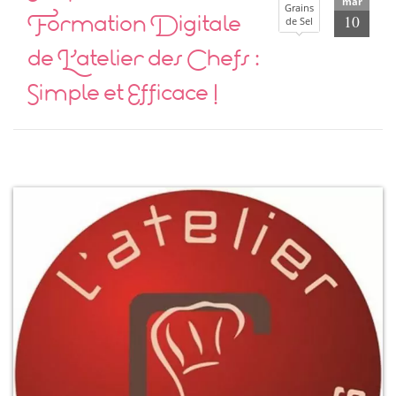
mar
Grains
Formation Digitale
10
de Sel
de L’atelier des Chefs :
Simple et Efficace !