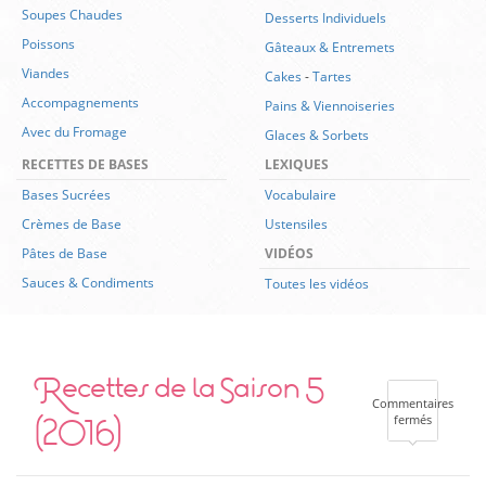
Soupes Chaudes
Desserts Individuels
Poissons
Gâteaux & Entremets
Viandes
Cakes
-
Tartes
Accompagnements
Pains & Viennoiseries
Avec du Fromage
Glaces & Sorbets
RECETTES DE BASES
LEXIQUES
Bases Sucrées
Vocabulaire
Crèmes de Base
Ustensiles
Pâtes de Base
VIDÉOS
Sauces & Condiments
Toutes les vidéos
Recettes de la Saison 5
Commentaires
(2016)
sur
fermés
Recettes
de
la
Saison