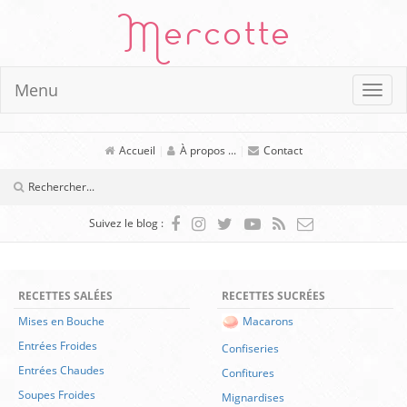
Mercotte
Menu
Accueil
|
À propos ...
|
Contact
Suivez le blog :
RECETTES SALÉES
RECETTES SUCRÉES
Mises en Bouche
Macarons
Entrées Froides
Confiseries
Entrées Chaudes
Confitures
Soupes Froides
Mignardises