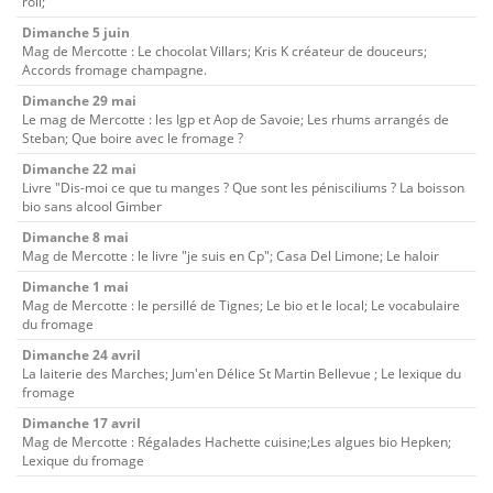
roll;
Dimanche 5 juin
Mag de Mercotte : Le chocolat Villars; Kris K créateur de douceurs;
Accords fromage champagne.
Dimanche 29 mai
Le mag de Mercotte : les Igp et Aop de Savoie; Les rhums arrangés de
Steban; Que boire avec le fromage ?
Dimanche 22 mai
Livre "Dis-moi ce que tu manges ? Que sont les pénisciliums ? La boisson
bio sans alcool Gimber
Dimanche 8 mai
Mag de Mercotte : le livre "je suis en Cp"; Casa Del Limone; Le haloir
Dimanche 1 mai
Mag de Mercotte : le persillé de Tignes; Le bio et le local; Le vocabulaire
du fromage
Dimanche 24 avril
La laiterie des Marches; Jum'en Délice St Martin Bellevue ; Le lexique du
fromage
Dimanche 17 avril
Mag de Mercotte : Régalades Hachette cuisine;Les algues bio Hepken;
Lexique du fromage