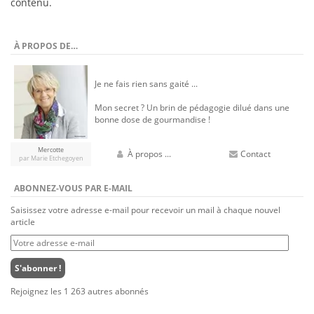
contenu.
À PROPOS DE…
Je ne fais rien sans gaité ...
Mon secret ? Un brin de pédagogie dilué dans une
bonne dose de gourmandise !
Mercotte
À propos ...
Contact
par Marie Etchegoyen
ABONNEZ-VOUS PAR E-MAIL
Saisissez votre adresse e-mail pour recevoir un mail à chaque nouvel
article
Votre
adresse
e-
S'abonner !
mail
Rejoignez les 1 263 autres abonnés