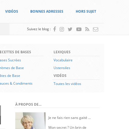
VIDÉOS
BONNES ADRESSES
HORS SUJET
Suivez le blog :
ECETTES DE BASES
LEXIQUES
ases Sucrées
Vocabulaire
rèmes de Base
Ustensiles
âtes de Base
VIDÉOS
auces & Condiments
Toutes les vidéos
À PROPOS DE…
Je ne fais rien sans gaité ...
Mon secret ? Un brin de