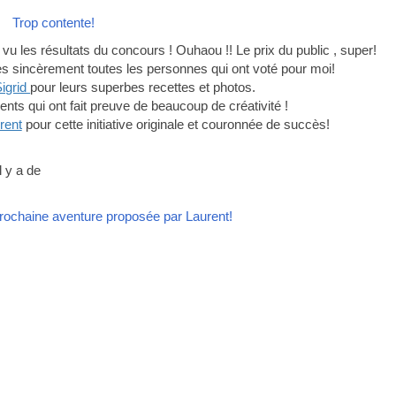
Trop contente!
i vu les résultats du concours ! Ouhaou !! Le prix du public , super!
ès sincèrement toutes les personnes qui ont voté pour moi!
Sigrid
pour leurs superbes recettes et photos.
nts qui ont fait preuve de beaucoup de créativité !
rent
pour cette initiative originale et couronnée de succès!
l y a de
prochaine aventure proposée par Laurent!