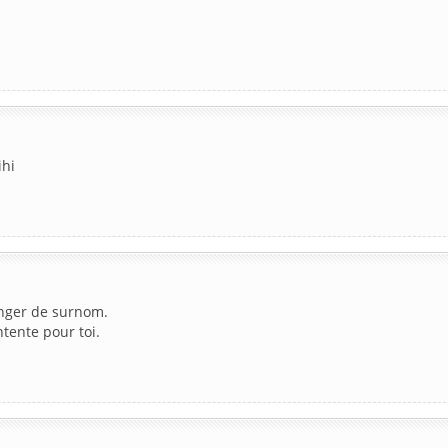
ihi
hanger de surnom.
ntente pour toi.