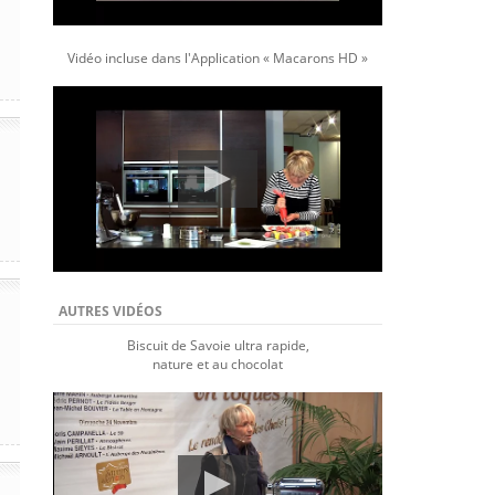
Vidéo incluse dans l'Application « Macarons HD »
AUTRES VIDÉOS
Biscuit de Savoie ultra rapide,
nature et au chocolat