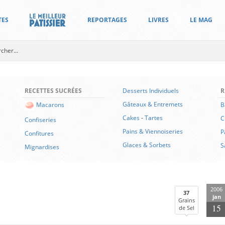
TES
REPORTAGES
LIVRES
LE MAG
RECETTES SUCRÉES
Desserts Individuels
R
Gâteaux & Entremets
B
Macarons
Cakes
-
Tartes
C
Confiseries
Pains & Viennoiseries
P
Confitures
Glaces & Sorbets
S
Mignardises
2006
37
jan
Grains
15
de Sel