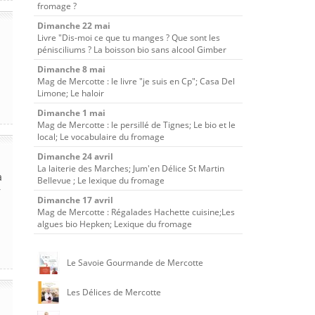
fromage ?
Dimanche 22 mai
Livre "Dis-moi ce que tu manges ? Que sont les
pénisciliums ? La boisson bio sans alcool Gimber
Dimanche 8 mai
Mag de Mercotte : le livre "je suis en Cp"; Casa Del
Limone; Le haloir
Dimanche 1 mai
Mag de Mercotte : le persillé de Tignes; Le bio et le
local; Le vocabulaire du fromage
Dimanche 24 avril
La laiterie des Marches; Jum'en Délice St Martin
à
Bellevue ; Le lexique du fromage
r
Dimanche 17 avril
Mag de Mercotte : Régalades Hachette cuisine;Les
algues bio Hepken; Lexique du fromage
Le Savoie Gourmande de Mercotte
Les Délices de Mercotte