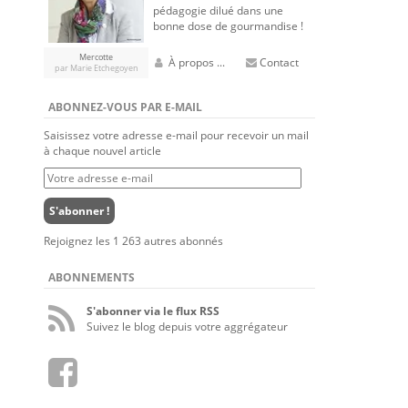
pédagogie dilué dans une
bonne dose de gourmandise !
Mercotte
À propos ...
Contact
par Marie Etchegoyen
ABONNEZ-VOUS PAR E-MAIL
Saisissez votre adresse e-mail pour recevoir un mail
à chaque nouvel article
Votre
adresse
e-
S'abonner !
mail
Rejoignez les 1 263 autres abonnés
ABONNEMENTS
S'abonner via le flux RSS
Suivez le blog depuis votre aggrégateur