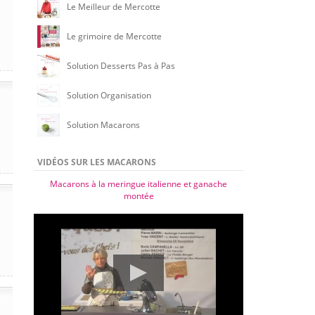
Le Meilleur de Mercotte
Le grimoire de Mercotte
Solution Desserts Pas à Pas
Solution Organisation
Solution Macarons
VIDÉOS SUR LES MACARONS
Macarons à la meringue italienne et ganache
montée