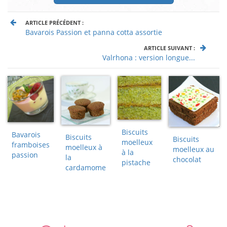
ARTICLE PRÉCÉDENT :
Bavarois Passion et panna cotta assortie
ARTICLE SUIVANT :
Valrhona : version longue...
Biscuits
Bavarois
Biscuits
Biscuits
moelleux
framboises
moelleux à
moelleux au
à la
passion
la
chocolat
pistache
cardamome