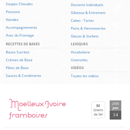
Soupes Chaudes
Desserts Individuels
Poissons
Gâteaux & Entremets
Viandes
Cakes
-
Tartes
Accompagnements
Pains & Viennoiseries
Avec du Fromage
Glaces & Sorbets
RECETTES DE BASES
LEXIQUES
Bases Sucrées
Vocabulaire
Crèmes de Base
Ustensiles
Pâtes de Base
VIDÉOS
Sauces & Condiments
Toutes les vidéos
Moelleux Ivoire
2006
52
juin
Grains
framboises
14
de Sel