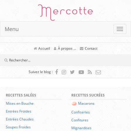
Mercotte
Menu
Accueil
|
À propos ...
|
Contact
Suivez le blog :
RECETTES SALÉES
RECETTES SUCRÉES
Mises en Bouche
Macarons
Entrées Froides
Confiseries
Entrées Chaudes
Confitures
Soupes Froides
Mignardises