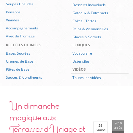
Soupes Chaudes
Desserts Individuels
Poissons
Gâteaux & Entremets
Viandes
Cakes
-
Tartes
Accompagnements
Pains & Viennoiseries
Avec du Fromage
Glaces & Sorbets
RECETTES DE BASES
LEXIQUES
Bases Sucrées
Vocabulaire
Crèmes de Base
Ustensiles
Pâtes de Base
VIDÉOS
Sauces & Condiments
Toutes les vidéos
Un dimanche
magique aux
2010
Terrasses d’Uriage et
24
août
Grains