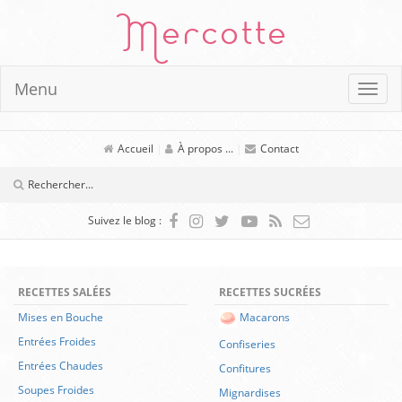
Mercotte
Menu
Accueil
|
À propos ...
|
Contact
Suivez le blog :
RECETTES SALÉES
RECETTES SUCRÉES
Mises en Bouche
Macarons
Entrées Froides
Confiseries
Entrées Chaudes
Confitures
Soupes Froides
Mignardises