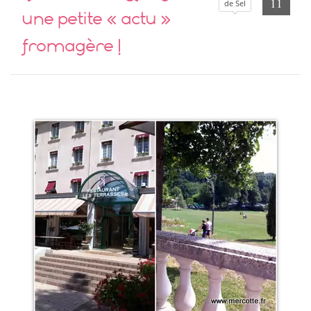
11
de Sel
une petite « actu »
fromagère !