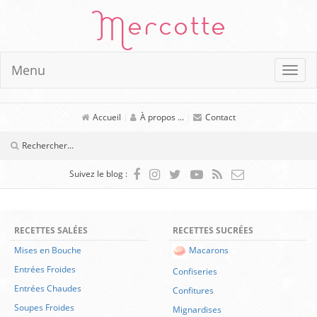
Mercotte
Menu
Accueil
|
À propos ...
|
Contact
Suivez le blog :
RECETTES SALÉES
RECETTES SUCRÉES
Mises en Bouche
Macarons
Entrées Froides
Confiseries
Entrées Chaudes
Confitures
Soupes Froides
Mignardises