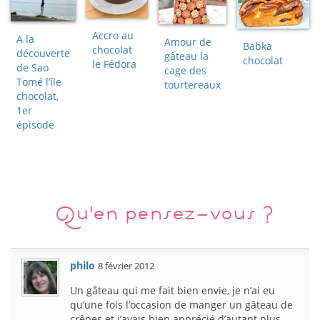
Accro au
A la
Amour de
Babka
chocolat
découverte
gâteau la
chocolat
le Fédora
de Sao
cage des
Tomé l’île
tourtereaux
chocolat,
1er
épisode
Qu'en pensez-vous ?
philo
8 février 2012
Un gâteau qui me fait bien envie, je n’ai eu
qu’une fois l’occasion de manger un gâteau de
crêpes et j’avais bien apprécié d’autant plus