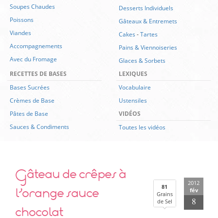
Soupes Chaudes
Desserts Individuels
Poissons
Gâteaux & Entremets
Viandes
Cakes
-
Tartes
Accompagnements
Pains & Viennoiseries
Avec du Fromage
Glaces & Sorbets
RECETTES DE BASES
LEXIQUES
Bases Sucrées
Vocabulaire
Crèmes de Base
Ustensiles
Pâtes de Base
VIDÉOS
Sauces & Condiments
Toutes les vidéos
Gâteau de crêpes à
2012
l’orange sauce
81
fév
Grains
8
de Sel
chocolat