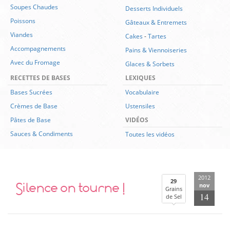
Soupes Chaudes
Desserts Individuels
Poissons
Gâteaux & Entremets
Viandes
Cakes
-
Tartes
Accompagnements
Pains & Viennoiseries
Avec du Fromage
Glaces & Sorbets
RECETTES DE BASES
LEXIQUES
Bases Sucrées
Vocabulaire
Crèmes de Base
Ustensiles
Pâtes de Base
VIDÉOS
Sauces & Condiments
Toutes les vidéos
2012
Silence on tourne !
29
nov
Grains
14
de Sel