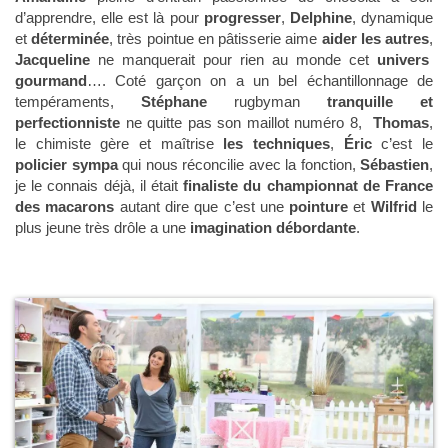
d’apprendre, elle est là pour
progresser
,
Delphine
, dynamique
et
déterminée
, très pointue en pâtisserie aime
aider les autres
,
Jacqueline
ne manquerait pour rien au monde cet
univers
gourmand
…. Coté garçon on a un bel échantillonnage de
tempéraments,
Stéphane
rugbyman
tranquille et
perfectionniste
ne quitte pas son maillot numéro 8,
Thomas
,
le chimiste gère et maîtrise
les techniques
,
Éric
c’est le
policier sympa
qui nous réconcilie avec la fonction,
Sébastien
,
je le connais déjà, il était
finaliste du championnat de France
des macarons
autant dire que c’est une
pointure
et
Wilfrid
le
plus jeune très drôle a une
imagination débordante
.