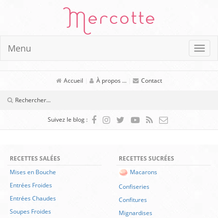
Mercotte
Menu
Accueil
|
À propos ...
|
Contact
Suivez le blog :
RECETTES SALÉES
RECETTES SUCRÉES
Mises en Bouche
Macarons
Entrées Froides
Confiseries
Entrées Chaudes
Confitures
Soupes Froides
Mignardises