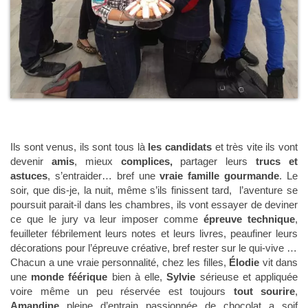
Ils sont venus, ils sont tous là
les candidats
et très vite ils vont
devenir
amis
, mieux
complices,
partager leurs
trucs et
astuces
, s’entraider… bref une
vraie famille gourmande
. Le
soir, que dis-je, la nuit, même s’ils finissent tard, l’aventure se
poursuit parait-il dans les chambres, ils vont essayer de deviner
ce que le jury va leur imposer comme
épreuve technique
,
feuilleter fébrilement leurs notes et leurs livres, peaufiner leurs
décorations pour l’épreuve créative, bref rester sur le qui-vive …
Chacun a une vraie personnalité, chez les filles,
Élodie
vit dans
une
monde féérique
bien à elle,
Sylvie
sérieuse et appliquée
voire même un peu réservée est toujours
tout sourire
,
Amandine
pleine d’entrain passionnée de chocolat a soif