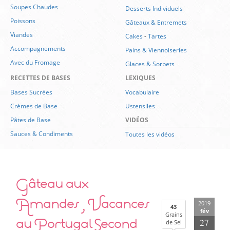
Soupes Chaudes
Desserts Individuels
Poissons
Gâteaux & Entremets
Viandes
Cakes
-
Tartes
Accompagnements
Pains & Viennoiseries
Avec du Fromage
Glaces & Sorbets
RECETTES DE BASES
LEXIQUES
Bases Sucrées
Vocabulaire
Crèmes de Base
Ustensiles
Pâtes de Base
VIDÉOS
Sauces & Condiments
Toutes les vidéos
Gâteau aux
Amandes , Vacances
2019
43
fév
Grains
au Portugal Second
27
de Sel