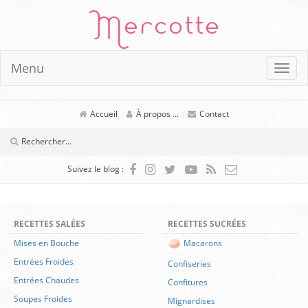
Mercotte
Menu
Accueil
|
À propos ...
|
Contact
Suivez le blog :
RECETTES SALÉES
RECETTES SUCRÉES
Mises en Bouche
Macarons
Entrées Froides
Confiseries
Entrées Chaudes
Confitures
Soupes Froides
Mignardises