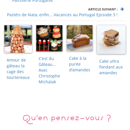
Pâtisserie Portugaise
ARTICLE SUIVANT :
Pastéis de Nata, enfin... Vacances au Portugal Episode 3 !
Cake à la
C’est du
Amour de
Cake ultra
purée
Gâteau…
gâteau la
fondant aux
d’amandes
Avec
cage des
amandes
Christophe
tourtereaux
Michalak
Qu'en pensez-vous ?