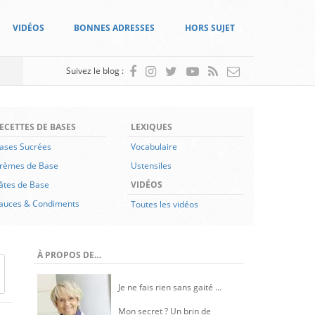
VIDÉOS
BONNES ADRESSES
HORS SUJET
Suivez le blog :
ECETTES DE BASES
LEXIQUES
ases Sucrées
Vocabulaire
rèmes de Base
Ustensiles
âtes de Base
VIDÉOS
auces & Condiments
Toutes les vidéos
À PROPOS DE…
Je ne fais rien sans gaité ...
Mon secret ? Un brin de