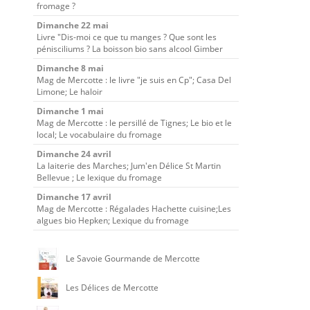
fromage ?
Dimanche 22 mai
Livre "Dis-moi ce que tu manges ? Que sont les
pénisciliums ? La boisson bio sans alcool Gimber
Dimanche 8 mai
Mag de Mercotte : le livre "je suis en Cp"; Casa Del
Limone; Le haloir
Dimanche 1 mai
Mag de Mercotte : le persillé de Tignes; Le bio et le
local; Le vocabulaire du fromage
Dimanche 24 avril
La laiterie des Marches; Jum'en Délice St Martin
Bellevue ; Le lexique du fromage
Dimanche 17 avril
Mag de Mercotte : Régalades Hachette cuisine;Les
algues bio Hepken; Lexique du fromage
Le Savoie Gourmande de Mercotte
Les Délices de Mercotte