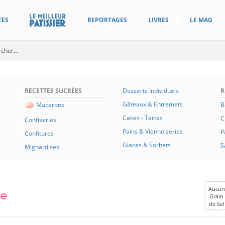
TES
REPORTAGES
LIVRES
LE MAG
RECETTES SUCRÉES
Desserts Individuels
R
Gâteaux & Entremets
B
Macarons
Cakes
-
Tartes
C
Confiseries
Pains & Viennoiseries
P
Confitures
Glaces & Sorbets
S
Mignardises
e
Aucun
Grain
de Sel