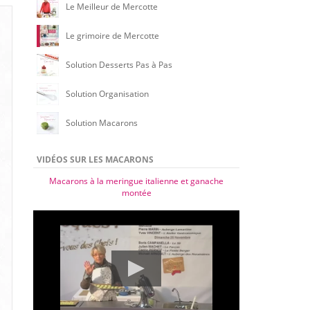
Le Meilleur de Mercotte
Le grimoire de Mercotte
Solution Desserts Pas à Pas
Solution Organisation
Solution Macarons
VIDÉOS SUR LES MACARONS
Macarons à la meringue italienne et ganache
montée