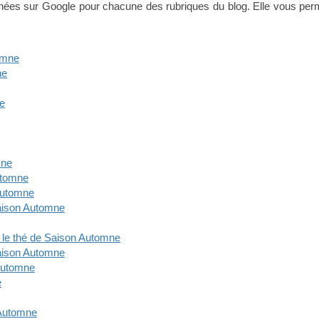
rchées sur Google pour chacune des rubriques du blog. Elle vous per
omne
ne
e
mne
utomne
Automne
Saison Automne
 le thé de Saison Automne
Saison Automne
 Automne
e
 Automne