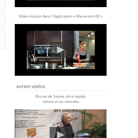
Vidéo incluse dans l'Application « Macarons HD »
AUTRES VIDÉOS
Biscuit de Savoie ultra rapide,
nature et au chocolat