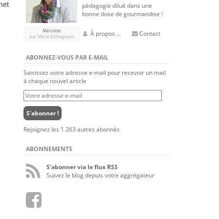
met
pédagogie dilué dans une
bonne dose de gourmandise !
Mercotte
À propos ...
Contact
par Marie Etchegoyen
ABONNEZ-VOUS PAR E-MAIL
Saisissez votre adresse e-mail pour recevoir un mail
à chaque nouvel article
Votre
adresse
e-
S'abonner !
mail
Rejoignez les 1 263 autres abonnés
ABONNEMENTS
S'abonner via le flux RSS
Suivez le blog depuis votre aggrégateur