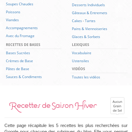
Soupes Chaudes
Desserts Individuels
Poissons
Gâteaux & Entremets
Viandes
Cakes
-
Tartes
Accompagnements
Pains & Viennoiseries
Avec du Fromage
Glaces & Sorbets
RECETTES DE BASES
LEXIQUES
Bases Sucrées
Vocabulaire
Crèmes de Base
Ustensiles
Pâtes de Base
VIDÉOS
Sauces & Condiments
Toutes les vidéos
Recettes de Saison Hiver
Aucun
Grain
de Sel
Cette page récapitule les 5 recettes les plus recherchées sur
Google pour chacune des rubriques du blog. Elle vous permet