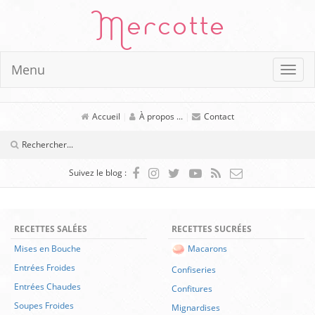
Mercotte
Menu
Accueil
|
À propos ...
|
Contact
Suivez le blog :
RECETTES SALÉES
RECETTES SUCRÉES
Mises en Bouche
Macarons
Entrées Froides
Confiseries
Entrées Chaudes
Confitures
Soupes Froides
Mignardises