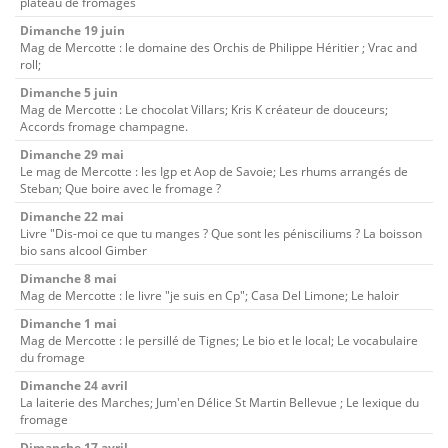
plateau de fromages
Dimanche 19 juin
Mag de Mercotte : le domaine des Orchis de Philippe Héritier ; Vrac and
roll;
Dimanche 5 juin
Mag de Mercotte : Le chocolat Villars; Kris K créateur de douceurs;
Accords fromage champagne.
Dimanche 29 mai
Le mag de Mercotte : les Igp et Aop de Savoie; Les rhums arrangés de
Steban; Que boire avec le fromage ?
Dimanche 22 mai
Livre "Dis-moi ce que tu manges ? Que sont les pénisciliums ? La boisson
bio sans alcool Gimber
Dimanche 8 mai
Mag de Mercotte : le livre "je suis en Cp"; Casa Del Limone; Le haloir
Dimanche 1 mai
Mag de Mercotte : le persillé de Tignes; Le bio et le local; Le vocabulaire
du fromage
Dimanche 24 avril
La laiterie des Marches; Jum'en Délice St Martin Bellevue ; Le lexique du
fromage
Dimanche 17 avril