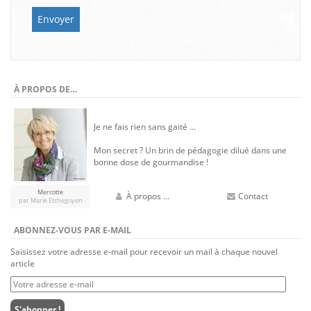
À PROPOS DE…
Je ne fais rien sans gaité ...
Mon secret ? Un brin de pédagogie dilué dans une
bonne dose de gourmandise !
Mercotte
À propos ...
Contact
par Marie Etchegoyen
ABONNEZ-VOUS PAR E-MAIL
Saisissez votre adresse e-mail pour recevoir un mail à chaque nouvel
article
Votre
adresse
e-
S'abonner !