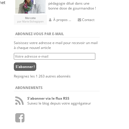
met
pédagogie dilué dans une
bonne dose de gourmandise !
Mercotte
À propos ...
Contact
par Marie Etchegoyen
ABONNEZ-VOUS PAR E-MAIL
Saisissez votre adresse e-mail pour recevoir un mail
à chaque nouvel article
Votre
adresse
e-
S'abonner !
mail
Rejoignez les 1 263 autres abonnés
ABONNEMENTS
S'abonner via le flux RSS
Suivez le blog depuis votre aggrégateur