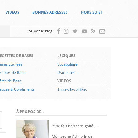
VIDÉOS
BONNES ADRESSES
HORS SUJET
Suivez le blog :
ECETTES DE BASES
LEXIQUES
ases Sucrées
Vocabulaire
rèmes de Base
Ustensiles
âtes de Base
VIDÉOS
auces & Condiments
Toutes les vidéos
À PROPOS DE…
Je ne fais rien sans gaité ...
Mon secret ? Un brin de