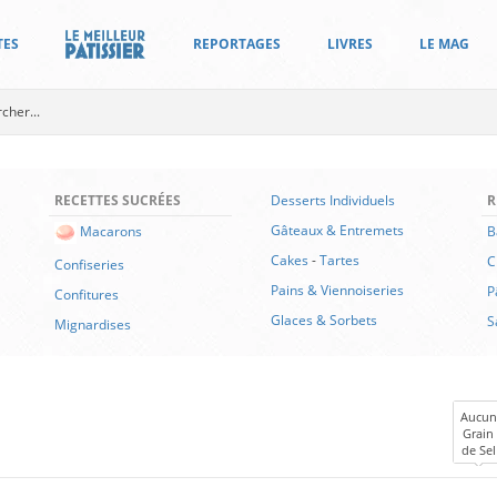
TES
REPORTAGES
LIVRES
LE MAG
RECETTES SUCRÉES
Desserts Individuels
R
Gâteaux & Entremets
B
Macarons
Cakes
-
Tartes
C
Confiseries
Pains & Viennoiseries
P
Confitures
Glaces & Sorbets
S
Mignardises
Aucun
Grain
de Sel