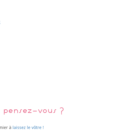
t
 pensez-vous ?
emier à
laissez le vôtre !