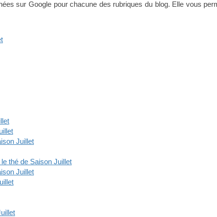
rchées sur Google pour chacune des rubriques du blog. Elle vous per
t
let
llet
son Juillet
e thé de Saison Juillet
son Juillet
illet
illet