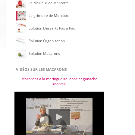
Le Meilleur de Mercotte
Le grimoire de Mercotte
Solution Desserts Pas à Pas
Solution Organisation
Solution Macarons
VIDÉOS SUR LES MACARONS
Macarons à la meringue italienne et ganache
montée