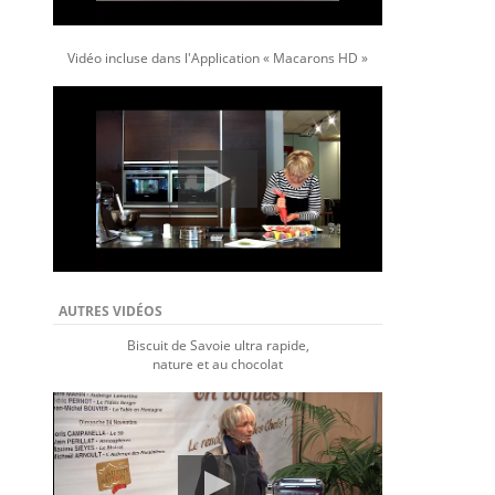
Vidéo incluse dans l'Application « Macarons HD »
AUTRES VIDÉOS
Biscuit de Savoie ultra rapide,
nature et au chocolat