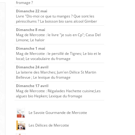
fromage ?
Dimanche 22 mai
Livre "Dis-moi ce que tu manges ? Que sont les
pénisciliums ? La boisson bio sans alcool Gimber
Dimanche 8 mai
Mag de Mercotte : le livre "je suis en Cp"; Casa Del
Limone; Le haloir
Dimanche 1 mai
Mag de Mercotte : le persillé de Tignes; Le bio et le
local; Le vocabulaire du fromage
Dimanche 24 avril
La laiterie des Marches; Jum'en Délice St Martin
Bellevue ; Le lexique du fromage
Dimanche 17 avril
Mag de Mercotte : Régalades Hachette cuisine;Les
algues bio Hepken; Lexique du fromage
Le Savoie Gourmande de Mercotte
Les Délices de Mercotte