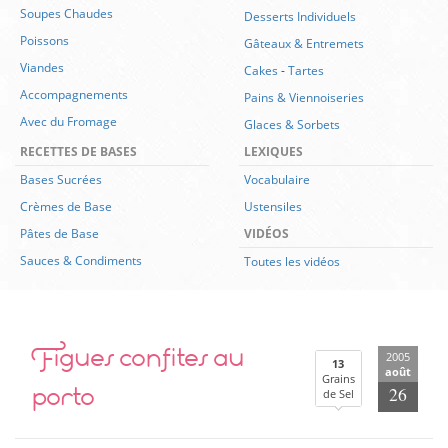
Soupes Chaudes
Desserts Individuels
Poissons
Gâteaux & Entremets
Viandes
Cakes
-
Tartes
Accompagnements
Pains & Viennoiseries
Avec du Fromage
Glaces & Sorbets
RECETTES DE BASES
LEXIQUES
Bases Sucrées
Vocabulaire
Crèmes de Base
Ustensiles
Pâtes de Base
VIDÉOS
Sauces & Condiments
Toutes les vidéos
Figues confites au
2005
13
août
Grains
porto
26
de Sel