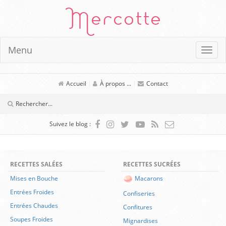
Mercotte
Menu
Accueil
|
À propos ...
|
Contact
Suivez le blog :
RECETTES SALÉES
RECETTES SUCRÉES
Mises en Bouche
Macarons
Entrées Froides
Confiseries
Entrées Chaudes
Confitures
Soupes Froides
Mignardises