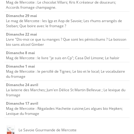
Mag de Mercotte : Le chocolat Villars; Kris K créateur de douceurs;
Accords fromage champagne.
Dimanche 29 mai
Le mag de Mercotte : les Igp et Aop de Savoie; Les rhums arrangés de
Steban; Que boire avec le fromage ?
Dimanche 22 mai
Livre "Dis-moi ce que tu manges ? Que sont les pénisciliums ? La boisson
bio sans alcool Gimber
Dimanche 8 mai
Mag de Mercotte : le livre "je suis en Cp"; Casa Del Limone; Le haloir
Dimanche 1 mai
Mag de Mercotte : le persillé de Tignes; Le bio et le local; Le vocabulaire
du fromage
Dimanche 24 avril
La laiterie des Marches; Jum'en Délice St Martin Bellevue ; Le lexique du
fromage
Dimanche 17 avril
Mag de Mercotte : Régalades Hachette cuisine;Les algues bio Hepken;
Lexique du fromage
Le Savoie Gourmande de Mercotte