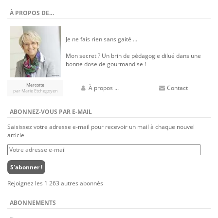
À PROPOS DE…
Je ne fais rien sans gaité ...
Mon secret ? Un brin de pédagogie dilué dans une
bonne dose de gourmandise !
Mercotte
À propos ...
Contact
par Marie Etchegoyen
ABONNEZ-VOUS PAR E-MAIL
Saisissez votre adresse e-mail pour recevoir un mail à chaque nouvel
article
Votre
adresse
e-
S'abonner !
mail
Rejoignez les 1 263 autres abonnés
ABONNEMENTS