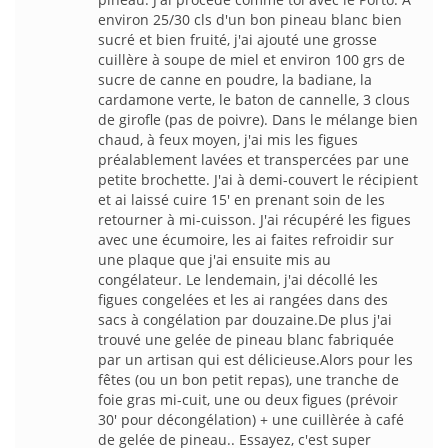
environ 25/30 cls d'un bon pineau blanc bien
sucré et bien fruité, j'ai ajouté une grosse
cuillère à soupe de miel et environ 100 grs de
sucre de canne en poudre, la badiane, la
cardamone verte, le baton de cannelle, 3 clous
de girofle (pas de poivre). Dans le mélange bien
chaud, à feux moyen, j'ai mis les figues
préalablement lavées et transpercées par une
petite brochette. J'ai à demi-couvert le récipient
et ai laissé cuire 15' en prenant soin de les
retourner à mi-cuisson. J'ai récupéré les figues
avec une écumoire, les ai faites refroidir sur
une plaque que j'ai ensuite mis au
congélateur. Le lendemain, j'ai décollé les
figues congelées et les ai rangées dans des
sacs à congélation par douzaine.De plus j'ai
trouvé une gelée de pineau blanc fabriquée
par un artisan qui est délicieuse.Alors pour les
fêtes (ou un bon petit repas), une tranche de
foie gras mi-cuit, une ou deux figues (prévoir
30' pour décongélation) + une cuillèrée à café
de gelée de pineau.. Essayez, c'est super