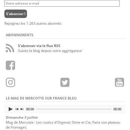
Votre
adresse
e-
S'abonner !
mail
Rejoignez les 1 263 autres abonnés
ABONNEMENTS
S'abonner via le flux RSS
Suivez le blog depuis votre aggrégateur
LE MAG DE MERCOTTE SUR FRANCE BLEU
00:00
00:00
Dimanche 3 juillet
Mag de Mercotte : Les rustics d'Orgeval; Omie et Cie; Faire son plateau
de fromages