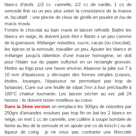
blancs d’œufs ,1/2 cc. cannelle, 1/2 cc de vanille, 1 cs de
semoule fine ou un peu plus selon la consistance de la masse
et, facultatif : une pincée de clous de girofle en poudre et /ou de
macis moulu
Fondre le chocolat au bain marie et laisser refroidir. Battre les
blancs en neige, ils doivent juste être « filants » un peu comme
de la guimauve. Mélanger noisettes, sucre, cacao (ou chocolat),
les épices et la semoule, travailler un peu. Ajouter les blancs et
mélanger jusqu’à obtention d’une masse homogène, on doit
pour l’étaler sur du papier sulfurisé en un rectangle grossier.
Mettre au frigo pour une heure environ. Abaisser la pâte sur 7 à
10 mm d’épaisseur, y découper des formes simples (coeurs,
étoiles, losanges, l’épaisseur ne permettant pas trop de
fantaisie). Cuire sur une feuille de silpat 7mn à four préchauffé à
180°C chaleur tournante. Les laisser sécher au sec pdt 24
heures : ils doivent rester moelleux au coeur.
Dans la 2ème version
on remplace les 300grs de noisettes par
250grs d’amandes moulues pas trop fin on bat les 2 blancs en
neige, on met 1 cc de cannelle, une cuillère à soupe bombée de
farine au lieu de la semoule et on ajoute une cs de kirsch ( ou de
liqueur de coing je ne veux pas contrarier une Mercotte