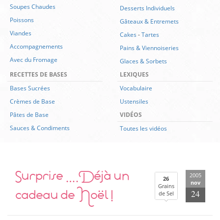
Soupes Chaudes
Desserts Individuels
Poissons
Gâteaux & Entremets
Viandes
Cakes
-
Tartes
Accompagnements
Pains & Viennoiseries
Avec du Fromage
Glaces & Sorbets
RECETTES DE BASES
LEXIQUES
Bases Sucrées
Vocabulaire
Crèmes de Base
Ustensiles
Pâtes de Base
VIDÉOS
Sauces & Condiments
Toutes les vidéos
Surprise ….Déjà un
2005
26
nov
Grains
cadeau de Noël !
24
de Sel