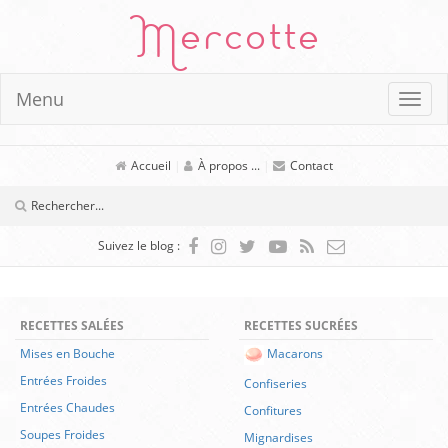
Mercotte
Menu
Accueil
|
À propos ...
|
Contact
Suivez le blog :
RECETTES SALÉES
RECETTES SUCRÉES
Mises en Bouche
Macarons
Entrées Froides
Confiseries
Entrées Chaudes
Confitures
Soupes Froides
Mignardises