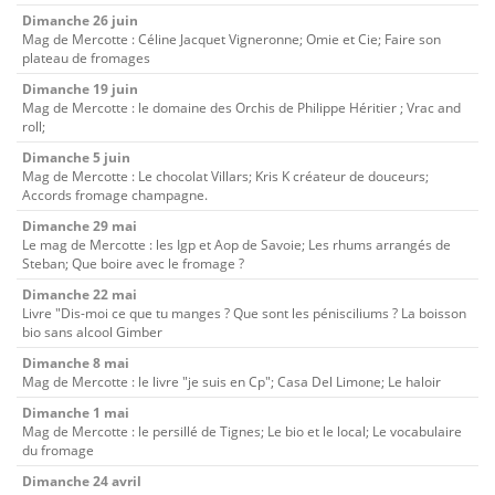
Dimanche 26 juin
Mag de Mercotte : Céline Jacquet Vigneronne; Omie et Cie; Faire son
plateau de fromages
Dimanche 19 juin
Mag de Mercotte : le domaine des Orchis de Philippe Héritier ; Vrac and
roll;
Dimanche 5 juin
Mag de Mercotte : Le chocolat Villars; Kris K créateur de douceurs;
Accords fromage champagne.
Dimanche 29 mai
Le mag de Mercotte : les Igp et Aop de Savoie; Les rhums arrangés de
Steban; Que boire avec le fromage ?
Dimanche 22 mai
Livre "Dis-moi ce que tu manges ? Que sont les pénisciliums ? La boisson
bio sans alcool Gimber
Dimanche 8 mai
Mag de Mercotte : le livre "je suis en Cp"; Casa Del Limone; Le haloir
Dimanche 1 mai
Mag de Mercotte : le persillé de Tignes; Le bio et le local; Le vocabulaire
du fromage
Dimanche 24 avril