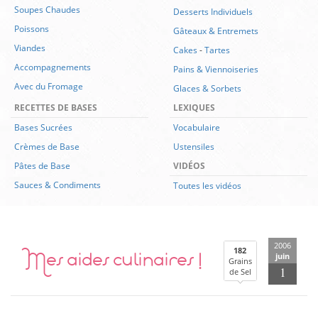
Soupes Chaudes
Desserts Individuels
Poissons
Gâteaux & Entremets
Viandes
Cakes
-
Tartes
Accompagnements
Pains & Viennoiseries
Avec du Fromage
Glaces & Sorbets
RECETTES DE BASES
LEXIQUES
Bases Sucrées
Vocabulaire
Crèmes de Base
Ustensiles
Pâtes de Base
VIDÉOS
Sauces & Condiments
Toutes les vidéos
2006
Mes aides culinaires !
182
juin
Grains
1
de Sel