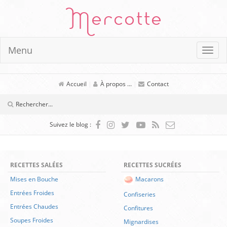
Mercotte
Menu
Accueil
|
À propos ...
|
Contact
Suivez le blog :
RECETTES SALÉES
RECETTES SUCRÉES
Mises en Bouche
Macarons
Entrées Froides
Confiseries
Entrées Chaudes
Confitures
Soupes Froides
Mignardises