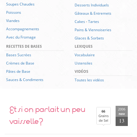
Soupes Chaudes
Desserts Individuels
Poissons
Gâteaux & Entremets
Viandes
Cakes
-
Tartes
Accompagnements
Pains & Viennoiseries
Avec du Fromage
Glaces & Sorbets
RECETTES DE BASES
LEXIQUES
Bases Sucrées
Vocabulaire
Crèmes de Base
Ustensiles
Pâtes de Base
VIDÉOS
Sauces & Condiments
Toutes les vidéos
Et si on parlait un peu
2006
66
nov
Grains
vaisselle?
13
de Sel