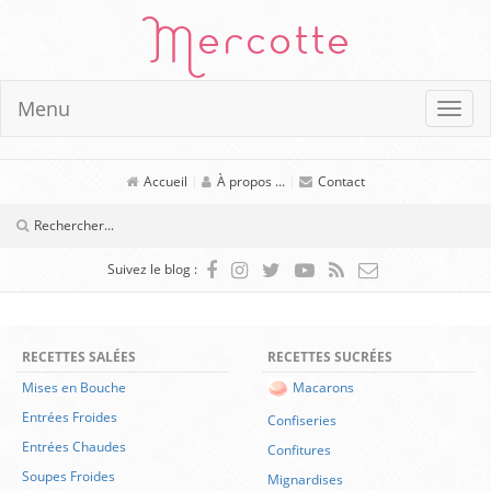
Mercotte
Menu
Accueil
|
À propos ...
|
Contact
Suivez le blog :
RECETTES SALÉES
RECETTES SUCRÉES
Mises en Bouche
Macarons
Entrées Froides
Confiseries
Entrées Chaudes
Confitures
Soupes Froides
Mignardises