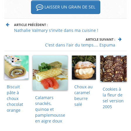
LAISSER UN GRAIN DE SEL
ARTICLE PRÉCÉDENT :
Nathalie Valmary s'invite dans ma cuisine !
ARTICLE SUIVANT :
C'est dans l'air du temps.... Espuma
Biscuit
Choux au
Cookies à
pâte à
caramel
la fleur de
Calamars
choux
beurre
sel version
snackés,
chocolat
salé
2005
quinoa et
orange
pamplemousse
en aigre doux