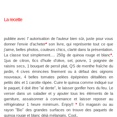
La recette
publiée avec l’ autorisation de l’auteur bien sûr, juste pour vous
donner l’envie d’acheter
*
son livre, qui représente tout ce que
j’aime, belles photos, couleurs chics, clarté dans la présentation.
La classe tout simplement…. 250g de quinoa rouge et blanc
*
,
1jus de citron, 6cs d’huile d’olive, sel, poivre, 1 poignée de
raisins secs, 1 bouquet de persil plat, QS de menthe fraîche du
jardin, 4 cives émincées finement ou à défaut des oignons
nouveaux, 4 belles tomates pelées épépinées détaillées en
petits dés et 1 carotte râpée. Cuire le quinoa comme indiqué sur
le paquet, il doit être "al dente", le laisser gonfler hors du feu. Le
verser dans un saladier et y ajouter tous les éléments de la
garniture, assaisonner à convenance et laisser reposer au
réfrigérateur 1 heure minimum. Enjoy!!
*
En magasin ou au
rayon "Bio" des grandes surfaces on trouve des paquets de
quinoa rouge et blanc déjà mélangés. Cool..