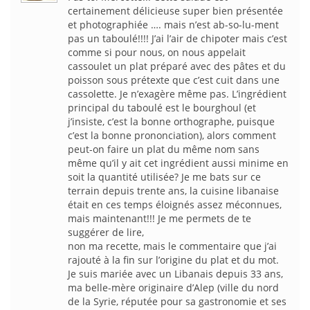
certainement délicieuse super bien présentée
et photographiée …. mais n’est ab-so-lu-ment
pas un taboulé!!!! J’ai l’air de chipoter mais c’est
comme si pour nous, on nous appelait
cassoulet un plat préparé avec des pâtes et du
poisson sous prétexte que c’est cuit dans une
cassolette. Je n’exagère même pas. L’ingrédient
principal du taboulé est le bourghoul (et
j’insiste, c’est la bonne orthographe, puisque
c’est la bonne prononciation), alors comment
peut-on faire un plat du même nom sans
même qu’il y ait cet ingrédient aussi minime en
soit la quantité utilisée? Je me bats sur ce
terrain depuis trente ans, la cuisine libanaise
était en ces temps éloignés assez méconnues,
mais maintenant!!! Je me permets de te
suggérer de lire,
non ma recette, mais le commentaire que j’ai
rajouté à la fin sur l’origine du plat et du mot.
Je suis mariée avec un Libanais depuis 33 ans,
ma belle-mère originaire d’Alep (ville du nord
de la Syrie, réputée pour sa gastronomie et ses