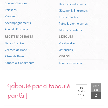
Soupes Chaudes
Desserts Individuels
Poissons
Gâteaux & Entremets
Viandes
Cakes
-
Tartes
Accompagnements
Pains & Viennoiseries
Avec du Fromage
Glaces & Sorbets
RECETTES DE BASES
LEXIQUES
Bases Sucrées
Vocabulaire
Crèmes de Base
Ustensiles
Pâtes de Base
VIDÉOS
Sauces & Condiments
Toutes les vidéos
Taboulé par ci taboulé
2007
56
oct
Grains
par là !
2
de Sel