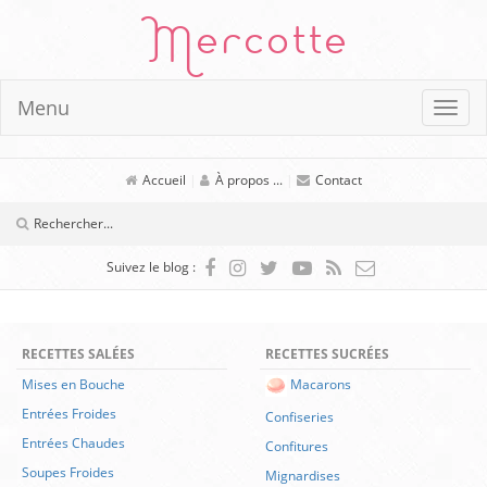
Mercotte
Menu
Accueil
|
À propos ...
|
Contact
Suivez le blog :
RECETTES SALÉES
RECETTES SUCRÉES
Mises en Bouche
Macarons
Entrées Froides
Confiseries
Entrées Chaudes
Confitures
Soupes Froides
Mignardises