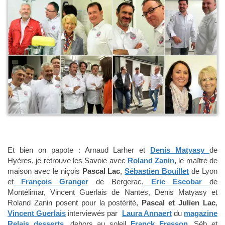
Et bien on papote : Arnaud Larher et
Denis Matyasy
de
Hyères, je retrouve les Savoie avec
Roland Zanin
, le maître de
maison avec le niçois
Pascal Lac
,
Sébastien Bouillet
de Lyon
et
François Granger
de Bergerac,
Eric Escobar
de
Montélimar, Vincent Guerlais de Nantes, Denis Matyasy et
Roland Zanin posent pour la postérité,
Pascal et Julien Lac
,
Vincent Guerlais
interviewés par
Laura Annaert
du
magazine
Relais desserts
, dehors au soleil
Franck Fresson
, Séb et