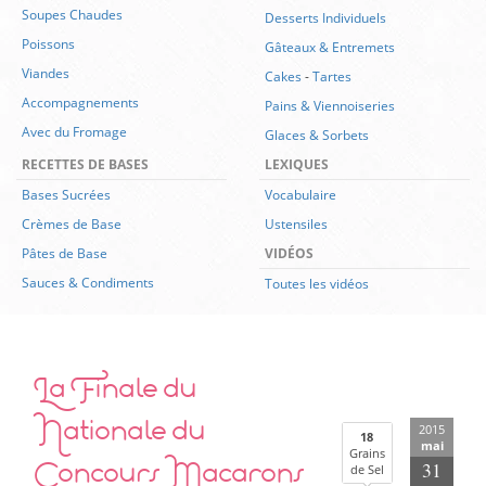
Soupes Chaudes
Desserts Individuels
Poissons
Gâteaux & Entremets
Viandes
Cakes
-
Tartes
Accompagnements
Pains & Viennoiseries
Avec du Fromage
Glaces & Sorbets
RECETTES DE BASES
LEXIQUES
Bases Sucrées
Vocabulaire
Crèmes de Base
Ustensiles
Pâtes de Base
VIDÉOS
Sauces & Condiments
Toutes les vidéos
La Finale du
Nationale du
2015
18
mai
Grains
Concours Macarons
31
de Sel