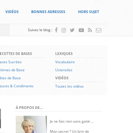
VIDÉOS
BONNES ADRESSES
HORS SUJET
Suivez le blog :
ECETTES DE BASES
LEXIQUES
ases Sucrées
Vocabulaire
rèmes de Base
Ustensiles
âtes de Base
VIDÉOS
auces & Condiments
Toutes les vidéos
À PROPOS DE…
Je ne fais rien sans gaité ...
Mon secret ? Un brin de