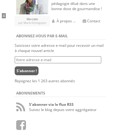
pédagogie dilué dans une
bonne dose de gourmandise !
4
Mercotte
À propos ...
Contact
par Marie Etchegoyen
ABONNEZ-VOUS PAR E-MAIL
Saisissez votre adresse e-mail pour recevoir un mail
à chaque nouvel article
Votre
adresse
e-
S'abonner !
mail
Rejoignez les 1 263 autres abonnés
ABONNEMENTS
S'abonner via le flux RSS
Suivez le blog depuis votre aggrégateur