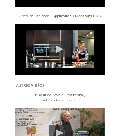
Vidéo incluse dans l'Application « Macarons HD »
AUTRES VIDÉOS
Biscuit de Savoie ultra rapide,
nature et au chocolat