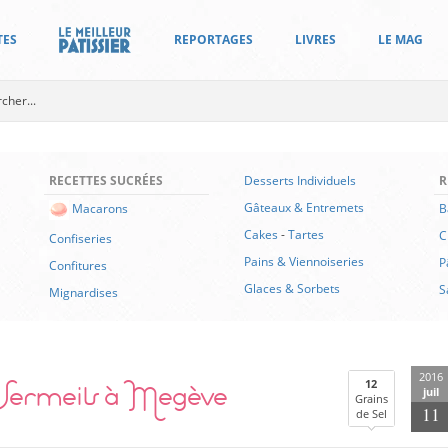
TES
REPORTAGES
LIVRES
LE MAG
RECETTES SUCRÉES
Desserts Individuels
R
Gâteaux & Entremets
B
Macarons
Cakes
-
Tartes
C
Confiseries
Pains & Viennoiseries
P
Confitures
Glaces & Sorbets
S
Mignardises
2016
 Vermeils à Megève
12
juil
Grains
11
de Sel