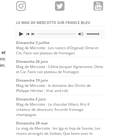
LE MAG DE MERCOTTE SUR FRANCE BLEU
Dimanche 3 juillet
Mag de Mercotte : Les rustics d'Orgeval; Omie et
 et
Cie; Faire son plateau de fromages
ons
Dimanche 26 juin
er,
Mag de Mercotte : Céline Jacquet Vigneronne; Omie
et Cie; Faire son plateau de fromages
Dimanche 19 juin
Mag de Mercotte : le domaine des Orchis de
Philippe Héritier ; Vrac and roll;
Dimanche 5 juin
Mag de Mercotte : Le chocolat Villars; Kris K
créateur de douceurs; Accords fromage
champagne.
Dimanche 29 mai
Le mag de Mercotte : les Igp et Aop de Savoie; Les
rhums arrangés de Steban; Que boire avec le