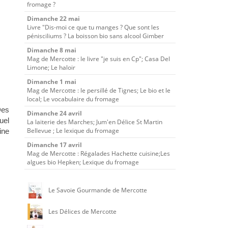
fromage ?
Dimanche 22 mai
Livre "Dis-moi ce que tu manges ? Que sont les
pénisciliums ? La boisson bio sans alcool Gimber
Dimanche 8 mai
Mag de Mercotte : le livre "je suis en Cp"; Casa Del
Limone; Le haloir
Dimanche 1 mai
Mag de Mercotte : le persillé de Tignes; Le bio et le
local; Le vocabulaire du fromage
Des
Dimanche 24 avril
uel
La laiterie des Marches; Jum'en Délice St Martin
Bellevue ; Le lexique du fromage
ine
Dimanche 17 avril
Mag de Mercotte : Régalades Hachette cuisine;Les
algues bio Hepken; Lexique du fromage
Le Savoie Gourmande de Mercotte
Les Délices de Mercotte