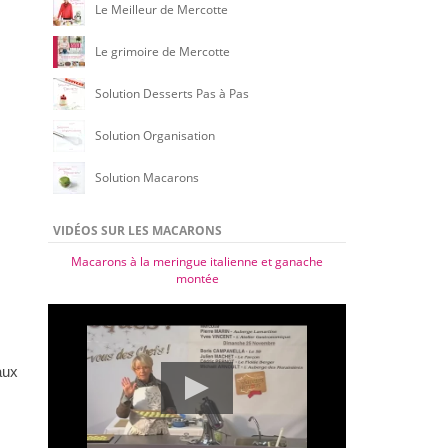
Le Meilleur de Mercotte
Le grimoire de Mercotte
Solution Desserts Pas à Pas
Solution Organisation
Solution Macarons
VIDÉOS SUR LES MACARONS
Macarons à la meringue italienne et ganache
montée
aux