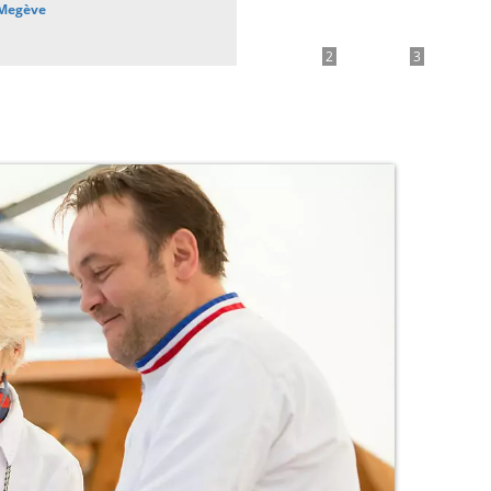
 Megève
2
3