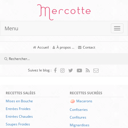
Mercotte
Menu
Accueil
|
À propos ...
|
Contact
Suivez le blog :
RECETTES SALÉES
RECETTES SUCRÉES
Mises en Bouche
Macarons
Entrées Froides
Confiseries
Entrées Chaudes
Confitures
Soupes Froides
Mignardises