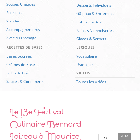
Soupes Chaudes
Desserts Individuels
Poissons
Gâteaux & Entremets
Viandes
Cakes
-
Tartes
Accompagnements
Pains & Viennoiseries
Avec du Fromage
Glaces & Sorbets
RECETTES DE BASES
LEXIQUES
Bases Sucrées
Vocabulaire
Crèmes de Base
Ustensiles
Pâtes de Base
VIDÉOS
Sauces & Condiments
Toutes les vidéos
Le 13e Festival
Culinaire Bernard
Loiseau à Maurice,
2018
17