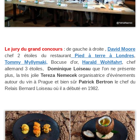
Le jury du grand concours
: de gauche à droite ,
David Moore
chef 2 étoiles du restaurant
Pied à terre à Londres
,
Tommy Myllymaki,
Bocuse d’or,
Harald Wohlfahrt
, chef
allemand 3 étoiles,
Dominique Loiseau
que l’on ne présente
plus, la très jolie
Tereza Nemecek
organisatrice d’événements
autour du vin à Prague et bien sûr
Patrick Bertron
le chef du
Relais Bernard Loiseau où il a débuté en 1982.