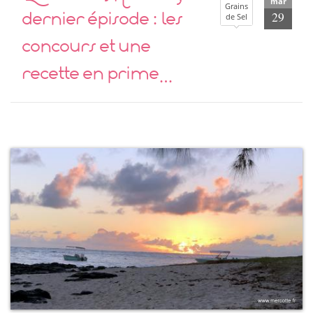
mar
Grains
dernier épisode : les
29
de Sel
concours et une
recette en prime…