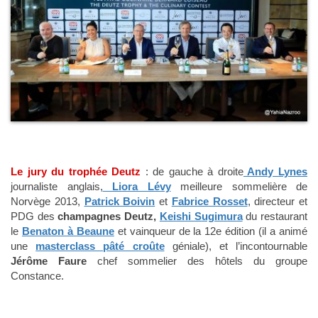
Le jury du trophée Deutz
: de gauche à droite
Andy Lynes
journaliste anglais,
Liora Lévy
meilleure sommelière de
Norvège 2013,
Patrick Boivin
et
Fabrice Rosset
, directeur et
PDG des
champagnes Deutz,
Keishi Sugimura
du restaurant
le
Benaton à Beaune
et vainqueur de la 12e édition (il a animé
une
masterclass pâté croûte
géniale), et l’incontournable
Jérôme Faure
chef sommelier des hôtels du groupe
Constance.