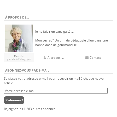
À PROPOS DE…
Je ne fais rien sans gaité ...
Mon secret ? Un brin de pédagogie dilué dans une
bonne dose de gourmandise !
Mercotte
À propos ...
Contact
par Marie Etchegoyen
ABONNEZ-VOUS PAR E-MAIL
Saisissez votre adresse e-mail pour recevoir un mail à chaque nouvel
article
Votre
adresse
e-
S'abonner !
mail
Rejoignez les 1 263 autres abonnés