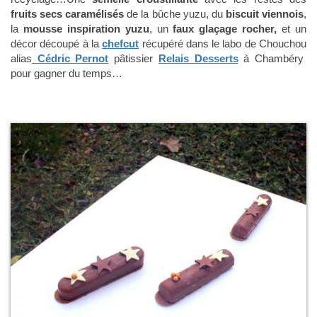
fruits secs caramélisés
de la bûche yuzu, du
biscuit viennois
,
la
mousse inspiration yuzu
, un
faux glaçage rocher,
et un
décor découpé à la
chefcut
récupéré dans le labo de Chouchou
alias
Cédric Pernot
pâtissier
Relais Desserts
à Chambéry
pour gagner du temps…