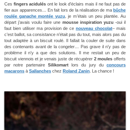
Ces
fingers acidulés
ont le look d’éclairs mais il ne faut pas de
fier aux apparences… En fait lors de la réalisation de ma
bûche
roulée ganache montée yuzu
, je m’étais un peu plantée. Au
départ j’avais voulu faire une
mousse inspiration yuzu
-oui il
faut bien utiliser ma provision de ce
nouveau chocolat
– mais
c’est ballot, sa consistance n’était pas du tout, mais alors pas du
tout adaptée à un biscuit roulé. Il fallait la couler de suite dans
des contenants avant de la congeler… Pas grave il n’y pas de
problème il n’y a que des solutions. Il me restait un peu de
biscuit viennois et je venais juste de récupérer
2 moules
offerts
par notre partenaire
Silikomart
lors du jury du
concours
macarons
à
Sallanches
chez
Roland Zanin
. La chance !