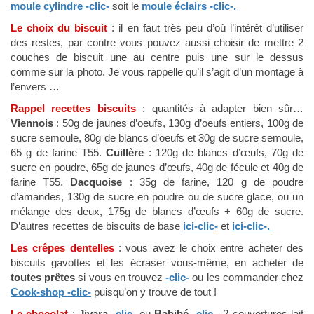
moule cylindre -clic-
soit le
moule éclairs -clic-.
Le choix du biscuit
: il en faut très peu d’où l’intérêt d’utiliser
des restes, par contre vous pouvez aussi choisir de mettre 2
couches de biscuit une au centre puis une sur le dessus
comme sur la photo. Je vous rappelle qu’il s’agit d’un montage à
l’envers …
Rappel recettes biscuits
: quantités à adapter bien sûr…
Viennois
: 50g de jaunes d’oeufs, 130g d’oeufs entiers, 100g de
sucre semoule, 80g de blancs d’oeufs et 30g de sucre semoule,
65 g de farine T55.
Cuillère
: 120g de blancs d’œufs, 70g de
sucre en poudre, 65g de jaunes d’œufs, 40g de fécule et 40g de
farine T55.
Dacquoise
: 35g de farine, 120 g de poudre
d’amandes, 130g de sucre en poudre ou de sucre glace, ou un
mélange des deux, 175g de blancs d’œufs + 60g de sucre.
D’autres recettes de biscuits de base
ici-clic-
et
ici-clic-.
Les crêpes dentelles
: vous avez le choix entre acheter des
biscuits gavottes et les écraser vous-même, en acheter de
toutes prêtes
si vous en trouvez
-clic-
ou les commander chez
Cook-shop -clic-
puisqu’on y trouve de tout !
Le chocolat
:
Jivara
-clic-
ou
Bahibé
-clic-
, 2 couvertures lait