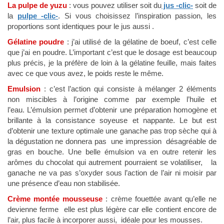
La pulpe de yuzu
: vous pouvez utiliser soit du
jus -clic-
soit de
la
pulpe -clic-
. Si vous choisissez l’inspiration passion, les
proportions sont identiques pour le jus aussi .
Gélatine poudre
: j’ai utilisé de la gélatine de boeuf, c’est celle
que j’ai en poudre. L’important c’est que le dosage est beaucoup
plus précis, je la préfère de loin à la gélatine feuille, mais faites
avec ce que vous avez, le poids reste le même.
Emulsion
: c’est l’action qui consiste à mélanger 2 éléments
non miscibles à l’origine comme par exemple l’huile et
l’eau. L’émulsion permet d’obtenir une préparation homogène et
brillante à la consistance soyeuse et nappante. Le but est
d’obtenir une texture optimale une ganache pas trop sèche qui à
la dégustation ne donnera pas une impression désagréable de
gras en bouche. Une belle émulsion va en outre retenir les
arômes du chocolat qui autrement pourraient se volatiliser, la
ganache ne va pas s’oxyder sous l’action de l’air ni moisir par
une présence d’eau non stabilisée.
Crème montée mousseuse
: crème fouettée avant qu’elle ne
devienne ferme elle est plus légère car elle contient encore de
l’air, plus facile à incorporer aussi, idéale pour les mousses.