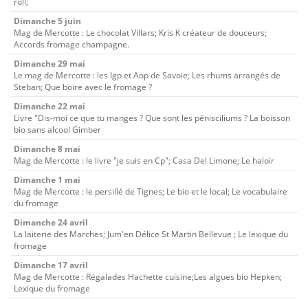
roll;
Dimanche 5 juin
Mag de Mercotte : Le chocolat Villars; Kris K créateur de douceurs;
Accords fromage champagne.
Dimanche 29 mai
Le mag de Mercotte : les Igp et Aop de Savoie; Les rhums arrangés de
Steban; Que boire avec le fromage ?
Dimanche 22 mai
Livre "Dis-moi ce que tu manges ? Que sont les pénisciliums ? La boisson
bio sans alcool Gimber
Dimanche 8 mai
Mag de Mercotte : le livre "je suis en Cp"; Casa Del Limone; Le haloir
Dimanche 1 mai
Mag de Mercotte : le persillé de Tignes; Le bio et le local; Le vocabulaire
du fromage
Dimanche 24 avril
La laiterie des Marches; Jum'en Délice St Martin Bellevue ; Le lexique du
fromage
Dimanche 17 avril
Mag de Mercotte : Régalades Hachette cuisine;Les algues bio Hepken;
Lexique du fromage