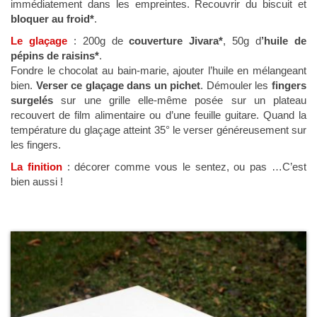
immédiatement dans les empreintes. Recouvrir du biscuit et
bloquer au froid*
.
Le glaçage
: 200g de
couverture Jivara*
, 50g d
’huile de
pépins de raisins*
.
Fondre le chocolat au bain-marie, ajouter l’huile en mélangeant
bien.
Verser ce glaçage dans un pichet
. Démouler les
fingers
surgelés
sur une grille elle-même posée sur un plateau
recouvert de film alimentaire ou d’une feuille guitare. Quand la
température du glaçage atteint 35° le verser généreusement sur
les fingers.
La finition
: décorer comme vous le sentez, ou pas …C’est
bien aussi !