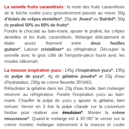
La semelle fruits caramélisés
: le reste des fruits caramélisés
de la bûche roulée yuzu grossièrement passés au mixer, 50g
d’éclats de crêpes dentelles*
, 25g de
Jivara*
ou
Bahibé*
, 50g
de
praliné 50% ou 60% de fruits*
.
Fondre le chocolat au bain-marie, ajouter le praliné, les crêpes
dentelles et les fruits caramélisés. Mélanger délicatement et
étaler assez finement entre
deux feuilles
guitare*
. Laisser
cristalliser*
au réfrigérateur. Découper la
semelle avec le gros côté de l’emporte-pièce fourni avec les
moules silikomart.
La mousse inspiration yuzu
: 145g d’
inspiration yuzu*
, 195g
de
pulpe de yuzu*
, 4g de
gélatine poudre*
et 23g d’eau
d’hydratation, 230g de crème fleurette 35%MG.
Réhydrater la gélatine dans les 23g d’eau froide, bien mélanger
réserver au réfrigérateur. Fondre l’inspiration yuzu au bain-
marie. Chauffer la pulpe de yuzu y ajouter la gélatine, bien
remuer. Verser en 3 fois la pulpe chaude sur la couverture
fondue pour réaliser une
émulsion*
. Monter la
crème
mousseuse*
. Quand le mélange est à 35°/40° le verser sur la
crème montée, mélanger intimement à la maryse et couler