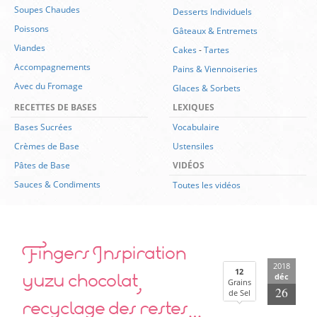
Soupes Chaudes
Desserts Individuels
Poissons
Gâteaux & Entremets
Viandes
Cakes
-
Tartes
Accompagnements
Pains & Viennoiseries
Avec du Fromage
Glaces & Sorbets
RECETTES DE BASES
LEXIQUES
Bases Sucrées
Vocabulaire
Crèmes de Base
Ustensiles
Pâtes de Base
VIDÉOS
Sauces & Condiments
Toutes les vidéos
Fingers Inspiration
2018
yuzu chocolat,
12
déc
Grains
26
de Sel
recyclage des restes…