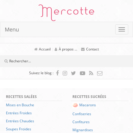
Mercotte
Menu
Accueil
|
À propos ...
|
Contact
Suivez le blog :
RECETTES SALÉES
RECETTES SUCRÉES
Mises en Bouche
Macarons
Entrées Froides
Confiseries
Entrées Chaudes
Confitures
Soupes Froides
Mignardises