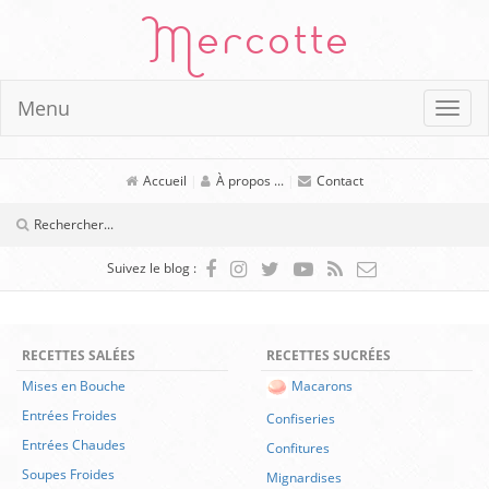
Mercotte
Menu
Accueil
|
À propos ...
|
Contact
Suivez le blog :
RECETTES SALÉES
RECETTES SUCRÉES
Mises en Bouche
Macarons
Entrées Froides
Confiseries
Entrées Chaudes
Confitures
Soupes Froides
Mignardises