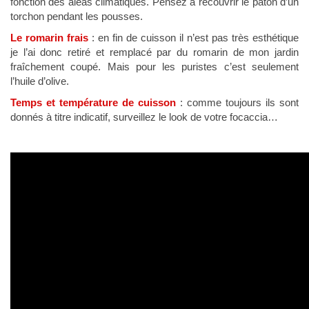
fonction des aléas climatiques. Pensez à recouvrir le pâton d’un
torchon pendant les pousses.
Le romarin frais
: en fin de cuisson il n’est pas très esthétique
je l’ai donc retiré et remplacé par du romarin de mon jardin
fraîchement coupé. Mais pour les puristes c’est seulement
l’huile d’olive.
Temps et température de cuisson
: comme toujours ils sont
donnés à titre indicatif, surveillez le look de votre focaccia…