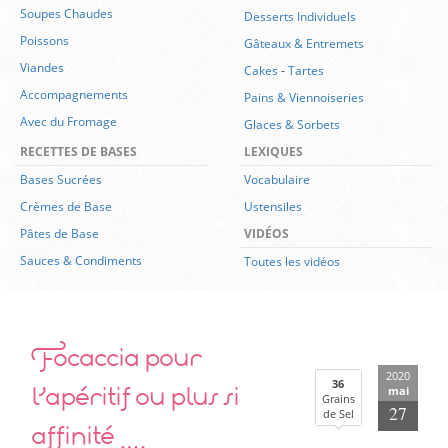
Soupes Chaudes
Desserts Individuels
Poissons
Gâteaux & Entremets
Viandes
Cakes
-
Tartes
Accompagnements
Pains & Viennoiseries
Avec du Fromage
Glaces & Sorbets
RECETTES DE BASES
LEXIQUES
Bases Sucrées
Vocabulaire
Crèmes de Base
Ustensiles
Pâtes de Base
VIDÉOS
Sauces & Condiments
Toutes les vidéos
Focaccia pour
2020
l’apéritif ou plus si
36
mai
Grains
27
de Sel
affinité ….