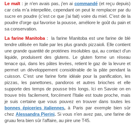
Le malt
: je n’en avais pas, j’en ai
commandé
(et reçu depuis)
car cela m’a interpellée, cependant on peut le remplacer par du
sucre en poudre (c’est ce que j’ai fait) voire du miel. C’est de la
poudre d’orge qui favorise la pousse, améliore le goût du pain et
sa conservation.
La farine Manitoba
: la farine Manitoba est une farine de blé
tendre utilisée en Italie par les plus grands pizzaioli. Elle contient
une grande quantité de protéines insolubles qui, au contact d’un
liquide, produisent des glutens. Le gluten forme un réseau
tenace qui, dans les pâtes levées, retient le gaz de la levure et
permet un développement considérable de la pâte pendant la
cuisson. C’est une farine forte idéale pour la panification, les
pizzas, les panettones, pandoros et autres brioches et elle
supporte des temps de pousse très longs. Ici en Savoie on en
trouve très facilement, forcément l’Italie est toute proche, mais
je suis certaine que vous pouvez en trouver dans toutes les
bonnes épiceries italiennes
,
à Paris par exemple bien sûr
chez
Alessandra Pierini
.
Si vous n’en avez pas, une farine de
gruau fera bien sûr l’affaire, au pire une T45.