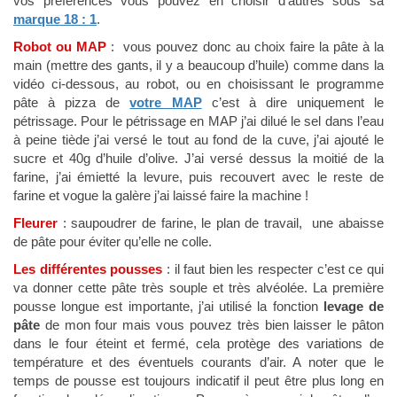
vos préférences vous pouvez en choisir d’autres sous sa
marque 18 : 1
.
Robot ou MAP
: vous pouvez donc au choix faire la pâte à la
main (mettre des gants, il y a beaucoup d’huile) comme dans la
vidéo ci-dessous, au robot, ou en choisissant le programme
pâte à pizza de
votre MAP
c’est à dire uniquement le
pétrissage. Pour le pétrissage en MAP j’ai dilué le sel dans l’eau
à peine tiède j’ai versé le tout au fond de la cuve, j’ai ajouté le
sucre et 40g d’huile d’olive. J’ai versé dessus la moitié de la
farine, j’ai émietté la levure, puis recouvert avec le reste de
farine et vogue la galère j’ai laissé faire la machine !
Fleurer
: saupoudrer de farine, le plan de travail, une abaisse
de pâte pour éviter qu’elle ne colle.
Les différentes pousses
: il faut bien les respecter c’est ce qui
va donner cette pâte très souple et très alvéolée. La première
pousse longue est importante, j’ai utilisé la fonction
levage de
pâte
de mon four mais vous pouvez très bien laisser le pâton
dans le four éteint et fermé, cela protège des variations de
température et des éventuels courants d’air. A noter que le
temps de pousse est toujours indicatif il peut être plus long en