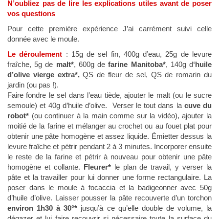
N’oubliez pas de lire les explications utiles avant de poser
vos questions
Pour cette première expérience J’ai carrément suivi celle
donnée avec le moule.
Le déroulement
: 15g de sel fin, 400g d’eau, 25g de levure
fraîche, 5g de
malt*
, 600g de
farine Manitoba*
, 140g d
‘huile
d’olive vierge extra*,
QS de fleur de sel, QS de romarin du
jardin (ou pas !).
Faire fondre le sel dans l’eau tiède, ajouter le malt (ou le sucre
semoule) et 40g d’huile d’olive. Verser le tout dans la
cuve du
robot*
(ou continuer à la main comme sur la vidéo), ajouter la
moitié de la farine et mélanger au crochet ou au fouet plat pour
obtenir une pâte homogène et assez liquide. Émietter dessus la
levure fraîche et pétrir pendant 2 à 3 minutes. Incorporer ensuite
le reste de la farine et pétrir à nouveau pour obtenir une pâte
homogène et collante.
Fleurer*
le plan de travail, y verser la
pâte et la travailler pour lui donner une forme rectangulaire. La
poser dans le moule à focaccia et la badigeonner avec 50g
d’huile d’olive. Laisser pousser la pâte recouverte d’un torchon
environ 1h30 à 30°*
jusqu’à ce qu’elle double de volume, la
dégazer et lui faire recouvrir si nécessaire toute la surface du