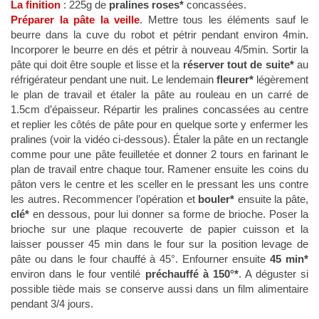
La finition
: 225g de
pralines roses*
concassées.
Préparer la pâte la veille
. Mettre tous les éléments sauf le
beurre dans la cuve du robot et pétrir pendant environ 4min.
Incorporer le beurre en dés et pétrir à nouveau 4/5min. Sortir la
pâte qui doit être souple et lisse et la
réserver tout de suite*
au
réfrigérateur pendant une nuit. Le lendemain
fleurer*
légèrement
le plan de travail et étaler la pâte au rouleau en un carré de
1.5cm d’épaisseur. Répartir les pralines concassées au centre
et replier les côtés de pâte pour en quelque sorte y enfermer les
pralines (voir la vidéo ci-dessous). Étaler la pâte en un rectangle
comme pour une pâte feuilletée et donner 2 tours en farinant le
plan de travail entre chaque tour. Ramener ensuite les coins du
pâton vers le centre et les sceller en le pressant les uns contre
les autres. Recommencer l’opération et
bouler*
ensuite la pâte,
clé*
en dessous, pour lui donner sa forme de brioche. Poser la
brioche sur une plaque recouverte de papier cuisson et la
laisser pousser 45 min dans le four sur la position levage de
pâte ou dans le four chauffé à 45°. Enfourner ensuite
45 min*
environ dans le four ventilé
préchauffé à 150°*
. A déguster si
possible tiède mais se conserve aussi dans un film alimentaire
pendant 3/4 jours.