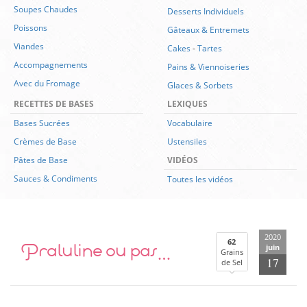
Soupes Chaudes
Desserts Individuels
Poissons
Gâteaux & Entremets
Viandes
Cakes
-
Tartes
Accompagnements
Pains & Viennoiseries
Avec du Fromage
Glaces & Sorbets
RECETTES DE BASES
LEXIQUES
Bases Sucrées
Vocabulaire
Crèmes de Base
Ustensiles
Pâtes de Base
VIDÉOS
Sauces & Condiments
Toutes les vidéos
2020
Praluline ou pas…
62
juin
Grains
17
de Sel