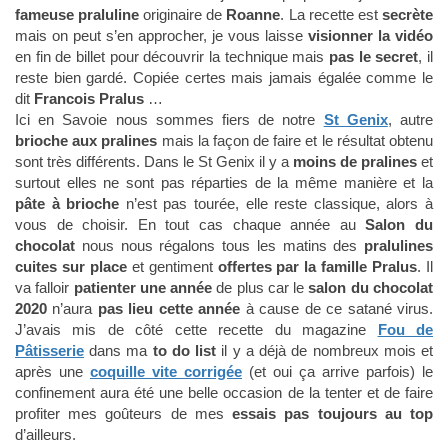
fameuse praluline
originaire de
Roanne
. La recette est
secrète
mais on peut s’en approcher, je vous laisse
visionner la vidéo
en fin de billet pour découvrir la technique mais
pas le secret
, il
reste bien gardé. Copiée certes mais jamais égalée comme le
dit
Francois Pralus
…
Ici en Savoie nous sommes fiers de notre
St Genix
, autre
brioche aux pralines
mais la façon de faire et le résultat obtenu
sont très différents. Dans le St Genix il y a
moins de pralines
et
surtout elles ne sont pas réparties de la même manière et la
pâte à brioche
n’est pas tourée, elle reste classique, alors à
vous de choisir. En tout cas chaque année au
Salon du
chocolat
nous nous régalons tous les matins des
pralulines
cuites sur place
et gentiment
offertes par la famille Pralus
. Il
va falloir
patienter une année
de plus car le
salon du chocolat
2020
n’aura
pas lieu cette année
à cause de ce satané virus.
J’avais mis de côté cette recette du magazine
Fou de
Pâtisserie
dans ma
to do list
il y a déjà de nombreux mois et
après une
coquille vite corrigée
(et oui ça arrive parfois) le
confinement aura été une belle occasion de la tenter et de faire
profiter mes goûteurs de mes
essais pas toujours au top
d’ailleurs.