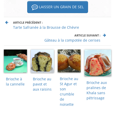
LAISSER UN GRAIN DE SEL
ARTICLE PRÉCÉDENT :
Tarte Safranée à la Brousse de Chèvre
ARTICLE SUIVANT :
Gâteau à la compotée de cerises
Brioche au
Brioche à
Brioche au
Brioche aux
St Agur et
la cannelle
pavot et
pralines de
son
aux raisins
Khala sans
crumble
pétrissage
de
noisette