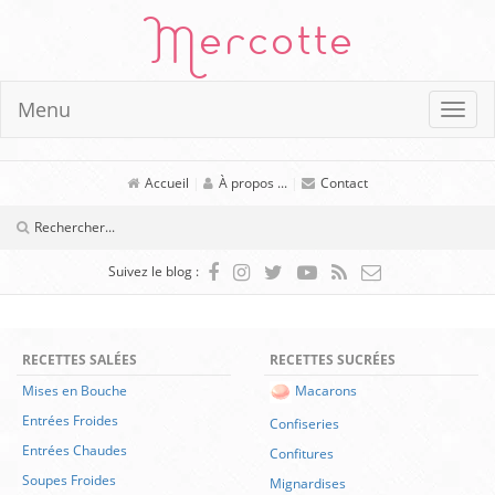
Mercotte
Menu
Accueil
|
À propos ...
|
Contact
Suivez le blog :
RECETTES SALÉES
RECETTES SUCRÉES
Mises en Bouche
Macarons
Entrées Froides
Confiseries
Entrées Chaudes
Confitures
Soupes Froides
Mignardises