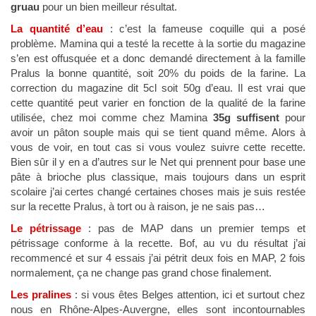
gruau
pour un bien meilleur résultat.
La quantité d’eau
: c’est la fameuse coquille qui a posé
problème. Mamina qui a testé la recette à la sortie du magazine
s’en est offusquée et a donc demandé directement à la famille
Pralus la bonne quantité, soit 20% du poids de la farine. La
correction du magazine dit 5cl soit 50g d’eau. Il est vrai que
cette quantité peut varier en fonction de la qualité de la farine
utilisée, chez moi comme chez Mamina
35g suffisent
pour
avoir un pâton souple mais qui se tient quand même. Alors à
vous de voir, en tout cas si vous voulez suivre cette recette.
Bien sûr il y en a d’autres sur le Net qui prennent pour base une
pâte à brioche plus classique, mais toujours dans un esprit
scolaire j’ai certes changé certaines choses mais je suis restée
sur la recette Pralus, à tort ou à raison, je ne sais pas…
Le pétrissage
: pas de MAP dans un premier temps et
pétrissage conforme à la recette. Bof, au vu du résultat j’ai
recommencé et sur 4 essais j’ai pétrit deux fois en MAP, 2 fois
normalement, ça ne change pas grand chose finalement.
Les pralines
: si vous êtes Belges attention, ici et surtout chez
nous en Rhône-Alpes-Auvergne, elles sont incontournables