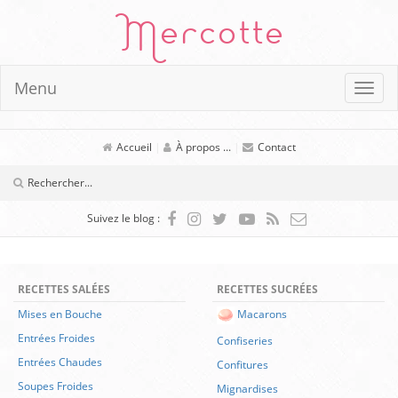
Mercotte
Menu
Accueil
|
À propos ...
|
Contact
Suivez le blog :
RECETTES SALÉES
RECETTES SUCRÉES
Mises en Bouche
Macarons
Entrées Froides
Confiseries
Entrées Chaudes
Confitures
Soupes Froides
Mignardises