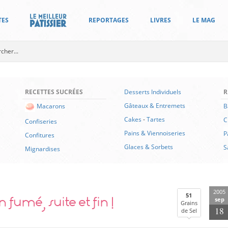
TES
REPORTAGES
LIVRES
LE MAG
RECETTES SUCRÉES
Desserts Individuels
R
Gâteaux & Entremets
B
Macarons
Cakes
-
Tartes
C
Confiseries
Pains & Viennoiseries
P
Confitures
Glaces & Sorbets
S
Mignardises
2005
umé, suite et fin !
51
sep
Grains
18
de Sel