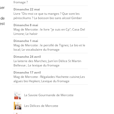
fromage ?
ser
Dimanche 22 mai
Livre "Dis-moi ce que tu manges ? Que sont les
pénisciliums ? La boisson bio sans alcool Gimber
 de
est
Dimanche 8 mai
Mag de Mercotte : le livre "je suis en Cp"; Casa Del
Limone; Le haloir
Dimanche 1 mai
Mag de Mercotte : le persillé de Tignes; Le bio et le
local; Le vocabulaire du fromage
Dimanche 24 avril
La laiterie des Marches; Jum'en Délice St Martin
Bellevue ; Le lexique du fromage
Dimanche 17 avril
Mag de Mercotte : Régalades Hachette cuisine;Les
algues bio Hepken; Lexique du fromage
Le Savoie Gourmande de Mercotte
Les Délices de Mercotte