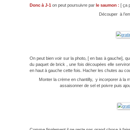
Donc à J-1
on peut poursuivre par
le saumon :
[ ça 
Découper à l’em
On peut bien voir sur la photo, [ en bas à gauche], que
du paquet de brick , une fois découpées elle serviron
en haut à gauche cette fois. Hacher les chutes au co
Monter la crème en chantilly, y incorporer à la
assaisonner de sel et poivre puis ajou
Comme finalement il ne reste pas grand chose à faire , o