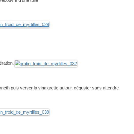
Recouvrir d’une tuile
ération.
’aneth puis verser la vinaigrette autour, déguster sans attendre