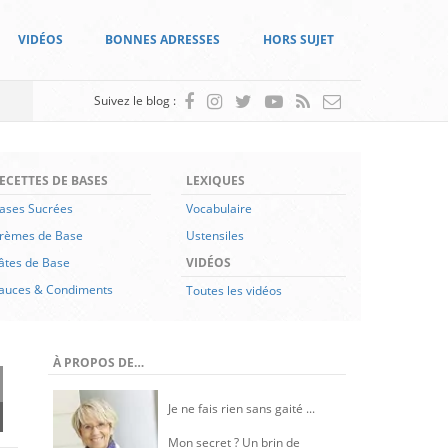
VIDÉOS
BONNES ADRESSES
HORS SUJET
Suivez le blog :
ECETTES DE BASES
LEXIQUES
ases Sucrées
Vocabulaire
rèmes de Base
Ustensiles
âtes de Base
VIDÉOS
auces & Condiments
Toutes les vidéos
À PROPOS DE…
Je ne fais rien sans gaité ...
Mon secret ? Un brin de