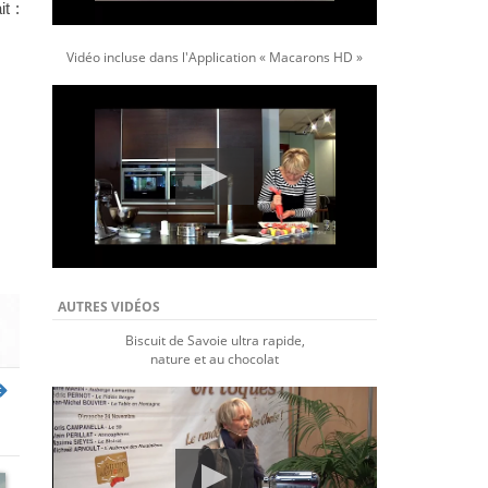
t :
Vidéo incluse dans l'Application « Macarons HD »
AUTRES VIDÉOS
Biscuit de Savoie ultra rapide,
nature et au chocolat