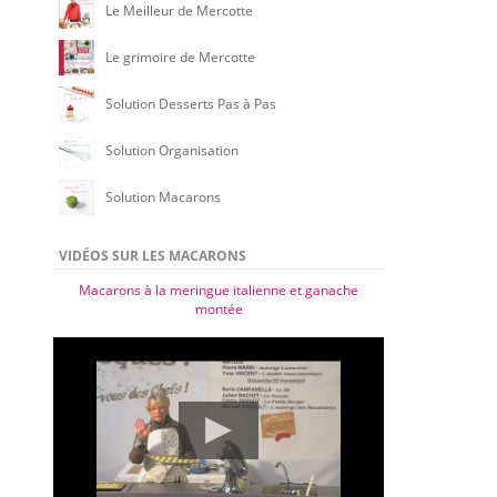
Le Meilleur de Mercotte
Le grimoire de Mercotte
Solution Desserts Pas à Pas
Solution Organisation
Solution Macarons
VIDÉOS SUR LES MACARONS
Macarons à la meringue italienne et ganache
montée