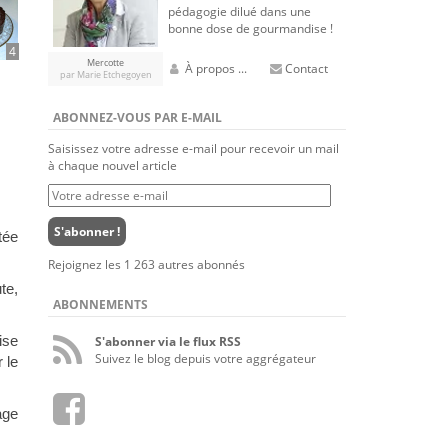
pédagogie dilué dans une
bonne dose de gourmandise !
4
Mercotte
À propos ...
Contact
par Marie Etchegoyen
ABONNEZ-VOUS PAR E-MAIL
Saisissez votre adresse e-mail pour recevoir un mail
à chaque nouvel article
Votre
adresse
e-
S'abonner !
tée
mail
Rejoignez les 1 263 autres abonnés
te,
ABONNEMENTS
ise
S'abonner via le flux RSS
Suivez le blog depuis votre aggrégateur
r le
age