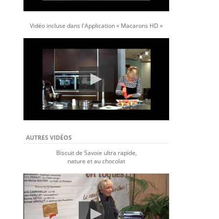
Vidéo incluse dans l'Application « Macarons HD »
AUTRES VIDÉOS
Biscuit de Savoie ultra rapide,
nature et au chocolat