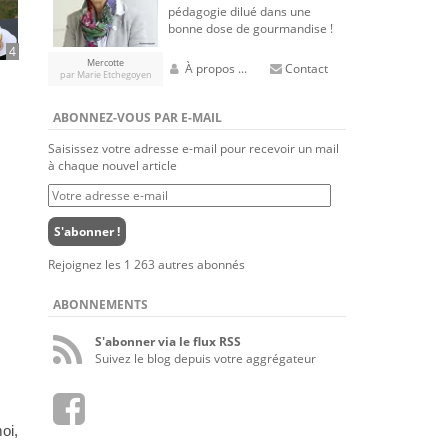
pédagogie dilué dans une
bonne dose de gourmandise !
4
Mercotte
À propos ...
Contact
par Marie Etchegoyen
ABONNEZ-VOUS PAR E-MAIL
Saisissez votre adresse e-mail pour recevoir un mail
à chaque nouvel article
Votre
adresse
e-
S'abonner !
mail
Rejoignez les 1 263 autres abonnés
ABONNEMENTS
S'abonner via le flux RSS
Suivez le blog depuis votre aggrégateur
oi,