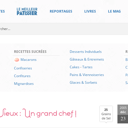
TES
REPORTAGES
LIVRES
LE MAG
RECETTES SUCRÉES
Desserts Individuels
R
Gâteaux & Entremets
B
Macarons
Cakes
-
Tartes
C
Confiseries
Pains & Viennoiseries
P
Confitures
Glaces & Sorbets
S
Mignardises
2005
ieux : Un grand chef !
25
déc
Grains
23
de Sel