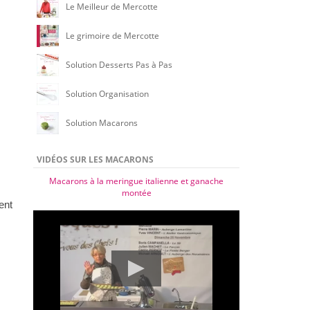
Le Meilleur de Mercotte
Le grimoire de Mercotte
Solution Desserts Pas à Pas
Solution Organisation
Solution Macarons
VIDÉOS SUR LES MACARONS
Macarons à la meringue italienne et ganache
montée
ent