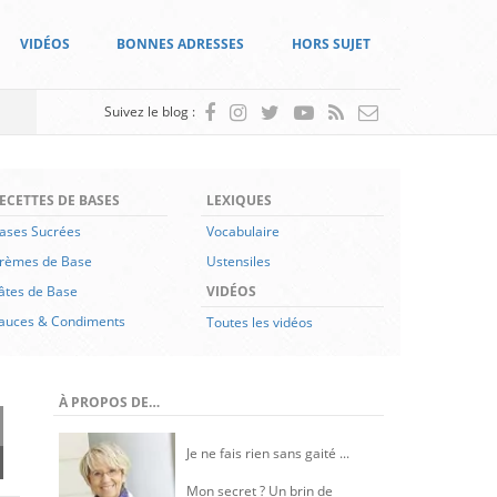
VIDÉOS
BONNES ADRESSES
HORS SUJET
Suivez le blog :
ECETTES DE BASES
LEXIQUES
ases Sucrées
Vocabulaire
rèmes de Base
Ustensiles
âtes de Base
VIDÉOS
auces & Condiments
Toutes les vidéos
À PROPOS DE…
Je ne fais rien sans gaité ...
Mon secret ? Un brin de