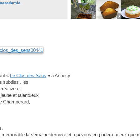
e macadamia
2
3
rant «
Le Clos des Sens
» à Annecy
 subtiles , les
créative et
jeune et talentueux
ide Champerard,
s.
ner mémorable la semaine dernière et qui vous en parlera mieux que m