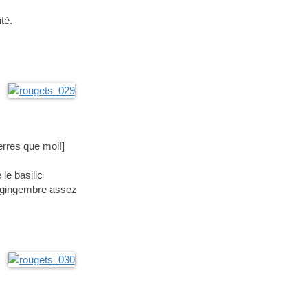
té.
erres que moi!]
 le basilic
u gingembre assez