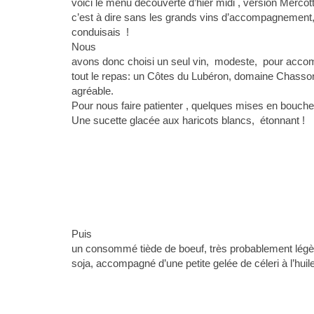
voici le menu découverte d’hier midi , version Mercot
c’est à dire sans les grands vins d’accompagnement,
conduisais !
Nous
avons donc choisi un seul vin, modeste, pour acc
tout le repas: un Côtes du Lubéron, domaine Chasso
agréable.
Pour nous faire patienter , quelques mises en bouche
Une sucette glacée aux haricots blancs, étonnant !
Puis
un consommé tiède de boeuf, très probablement lég
soja, accompagné d’une petite gelée de céleri à l’huil