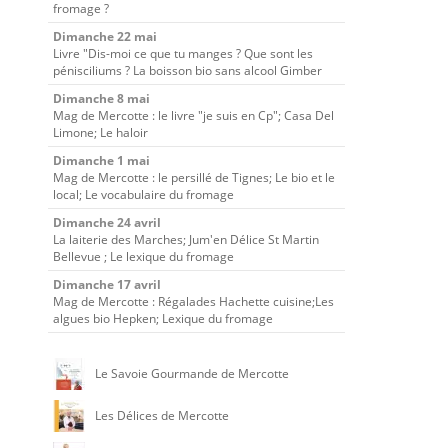
fromage ?
Dimanche 22 mai
Livre "Dis-moi ce que tu manges ? Que sont les
pénisciliums ? La boisson bio sans alcool Gimber
Dimanche 8 mai
Mag de Mercotte : le livre "je suis en Cp"; Casa Del
Limone; Le haloir
Dimanche 1 mai
Mag de Mercotte : le persillé de Tignes; Le bio et le
local; Le vocabulaire du fromage
Dimanche 24 avril
La laiterie des Marches; Jum'en Délice St Martin
Bellevue ; Le lexique du fromage
Dimanche 17 avril
Mag de Mercotte : Régalades Hachette cuisine;Les
algues bio Hepken; Lexique du fromage
Le Savoie Gourmande de Mercotte
Les Délices de Mercotte