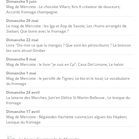
Dimanche 5 juin
Mag de Mercotte : Le chocolat Villars; Kris K créateur de douceurs;
Accords fromage champagne.
Dimanche 29 mai
Le mag de Mercotte : les Igp et Aop de Savoie; Les rhums arrangés de
Steban; Que boire avec le fromage ?
Dimanche 22 mai
Livre "Dis-moi ce que tu manges ? Que sont les pénisciliums ? La boisson
bio sans alcool Gimber
Dimanche 8 mai
Mag de Mercotte : le livre "je suis en Cp"; Casa Del Limone; Le haloir
Dimanche 1 mai
Mag de Mercotte : le persillé de Tignes; Le bio et le local; Le vocabulaire
du fromage
Dimanche 24 avril
La laiterie des Marches; Jum'en Délice St Martin Bellevue ; Le lexique du
fromage
Dimanche 17 avril
Mag de Mercotte : Régalades Hachette cuisine;Les algues bio Hepken;
Lexique du fromage