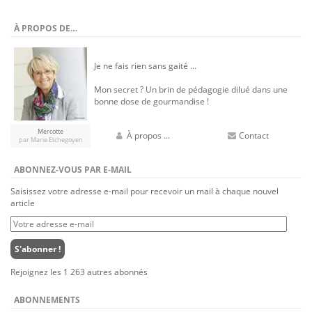
À PROPOS DE…
Je ne fais rien sans gaité ...
Mon secret ? Un brin de pédagogie dilué dans une
bonne dose de gourmandise !
Mercotte
À propos ...
Contact
par Marie Etchegoyen
ABONNEZ-VOUS PAR E-MAIL
Saisissez votre adresse e-mail pour recevoir un mail à chaque nouvel
article
Votre
adresse
e-
S'abonner !
mail
Rejoignez les 1 263 autres abonnés
ABONNEMENTS