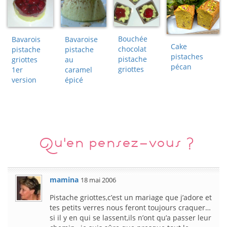
Bouchée
Bavarois
Bavaroise
Cake
chocolat
pistache
pistache
pistaches
pistache
griottes
au
pécan
griottes
1er
caramel
version
épicé
Qu'en pensez-vous ?
mamina
18 mai 2006
Pistache griottes,c’est un mariage que j’adore et
tes petits verres nous feront toujours craquer…
si il y en qui se lassent,ils n’ont qu’a passer leur