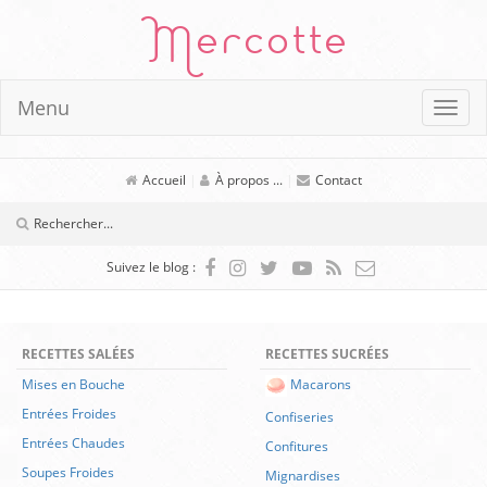
Mercotte
Menu
Accueil
|
À propos ...
|
Contact
Suivez le blog :
RECETTES SALÉES
RECETTES SUCRÉES
Mises en Bouche
Macarons
Entrées Froides
Confiseries
Entrées Chaudes
Confitures
Soupes Froides
Mignardises