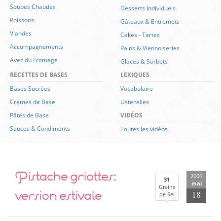
Soupes Chaudes
Desserts Individuels
Poissons
Gâteaux & Entremets
Viandes
Cakes
-
Tartes
Accompagnements
Pains & Viennoiseries
Avec du Fromage
Glaces & Sorbets
RECETTES DE BASES
LEXIQUES
Bases Sucrées
Vocabulaire
Crèmes de Base
Ustensiles
Pâtes de Base
VIDÉOS
Sauces & Condiments
Toutes les vidéos
Pistache griottes:
2006
31
mai
Grains
version estivale
18
de Sel