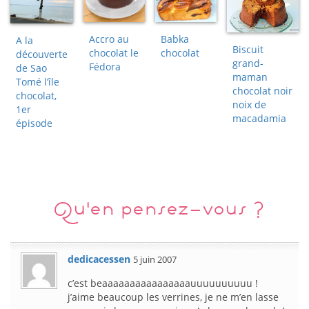
Accro au
Babka
A la
Biscuit
chocolat le
chocolat
découverte
grand-
Fédora
de Sao
maman
Tomé l’île
chocolat noir
chocolat,
noix de
1er
macadamia
épisode
Qu'en pensez-vous ?
dedicacessen
5 juin 2007
c’est beaaaaaaaaaaaaaaaauuuuuuuuuu !
j’aime beaucoup les verrines, je ne m’en lasse