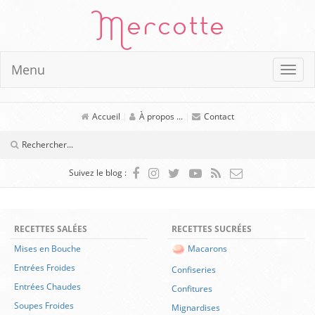
Mercotte
Menu
Accueil
|
À propos ...
|
Contact
Suivez le blog :
RECETTES SALÉES
RECETTES SUCRÉES
Mises en Bouche
Macarons
Entrées Froides
Confiseries
Entrées Chaudes
Confitures
Soupes Froides
Mignardises