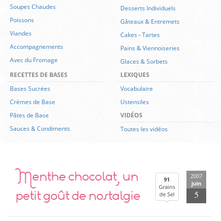
Soupes Chaudes
Desserts Individuels
Poissons
Gâteaux & Entremets
Viandes
Cakes
-
Tartes
Accompagnements
Pains & Viennoiseries
Avec du Fromage
Glaces & Sorbets
RECETTES DE BASES
LEXIQUES
Bases Sucrées
Vocabulaire
Crèmes de Base
Ustensiles
Pâtes de Base
VIDÉOS
Sauces & Condiments
Toutes les vidéos
Menthe chocolat, un
2007
91
juin
Grains
petit goût de nostalgie
5
de Sel