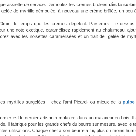
que assiette de service. Démoulez les crèmes brûlées
dès la sorti
e gelée de myrtille démoulée, à nouveau une crème brûlée, un peu à
 20min, le temps que les crèmes dégèlent. Parsemez le dessus
ur une note exotique, caramélisez rapidement au chalumeau, ajou
orez avec les noisettes caramélisées et un trait de gelée de myrti
es myrtilles surgelées – chez l’ami Picard- ou mieux de la
pulpe
dier est le dernier artisan à malaxer dans un malaxeur en bois. Il 
nde. Il fabrique pour les grands chefs du beurre sur mesure, avec le t
érentes utilisations. Chaque chef a son beurre à lui, plus ou moins humi