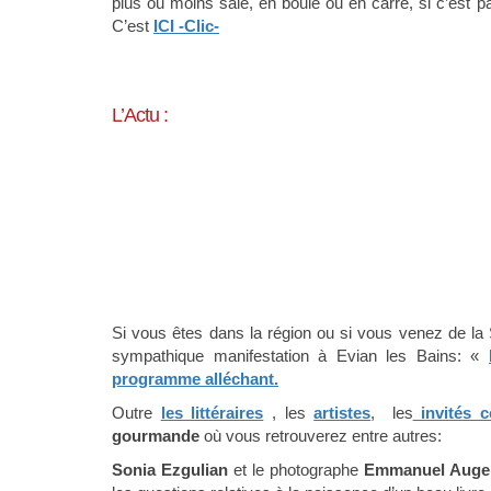
plus ou moins salé, en boule ou en carré, si c’est pas
C’est
ICI -Clic-
L’Actu :
Si vous êtes dans la région ou si vous venez de l
sympathique manifestation à Evian les Bains: «
programme alléchant.
Outre
les littéraires
, les
artistes
, les
invités c
gourmande
où vous retrouverez entre autres:
Sonia Ezgulian
et le photographe
Emmanuel Auge