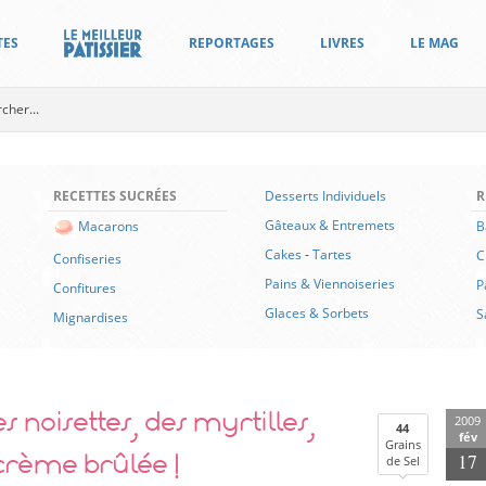
TES
REPORTAGES
LIVRES
LE MAG
RECETTES SUCRÉES
Desserts Individuels
R
Gâteaux & Entremets
B
Macarons
Cakes
-
Tartes
C
Confiseries
Pains & Viennoiseries
P
Confitures
Glaces & Sorbets
S
Mignardises
s noisettes, des myrtilles,
2009
44
fév
Grains
crème brûlée !
17
de Sel