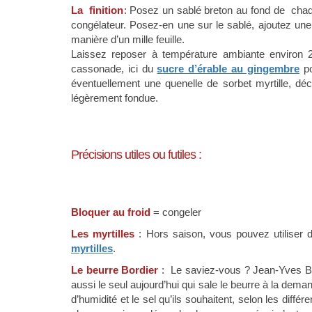
La finition
: Posez un sablé breton au fond de cha
congélateur. Posez-en une sur le sablé, ajoutez un
manière d’un mille feuille.
Laissez reposer à température ambiante environ
cassonade, ici du
s
ucre d’érable au gingembre
po
éventuellement une quenelle de sorbet myrtille, déc
légèrement fondue.
Précisions utiles ou futiles :
Bloquer au froid
= congeler
Les myrtilles
: Hors saison, vous pouvez utiliser d
myrtilles
.
Le beurre Bordier
: Le saviez-vous ? Jean-Yves Bor
aussi le seul aujourd’hui qui sale le beurre à la dema
d’humidité et le sel qu’ils souhaitent, selon les diff