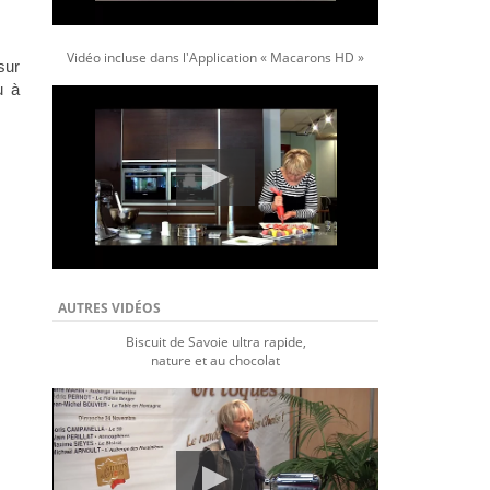
Vidéo incluse dans l'Application « Macarons HD »
sur
u à
AUTRES VIDÉOS
Biscuit de Savoie ultra rapide,
nature et au chocolat