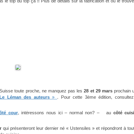
 le top du top ça !! Plus de détails sur la fabrication et où le trouve
a Suisse toute proche, ne manquez pas les
28 et 29 mars
prochain 
Le Léman des auteurs
»
. Pour cette 3ème édition, consultez
ôté cour
, intéressons nous ici – normal non? – au
côté cuis
r
qui présenteront leur dernier né « Ustensiles » et répondront à tou