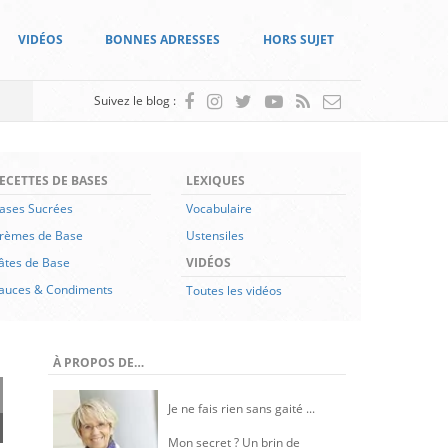
VIDÉOS
BONNES ADRESSES
HORS SUJET
Suivez le blog :
ECETTES DE BASES
LEXIQUES
ases Sucrées
Vocabulaire
rèmes de Base
Ustensiles
âtes de Base
VIDÉOS
auces & Condiments
Toutes les vidéos
À PROPOS DE…
Je ne fais rien sans gaité ...
Mon secret ? Un brin de