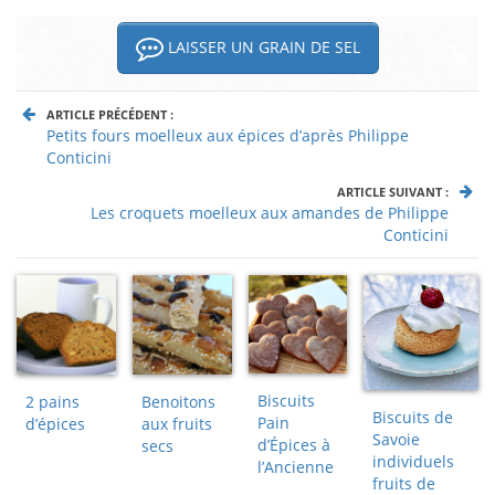
LAISSER UN GRAIN DE SEL
ARTICLE PRÉCÉDENT :
Petits fours moelleux aux épices d’après Philippe
Conticini
ARTICLE SUIVANT :
Les croquets moelleux aux amandes de Philippe
Conticini
Biscuits
2 pains
Benoitons
Biscuits de
Pain
d’épices
aux fruits
Savoie
d’Épices à
secs
individuels
l’Ancienne
fruits de