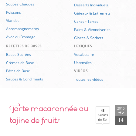
Soupes Chaudes
Desserts Individuels
Poissons
Gâteaux & Entremets
Viandes
Cakes
-
Tartes
Accompagnements
Pains & Viennoiseries
Avec du Fromage
Glaces & Sorbets
RECETTES DE BASES
LEXIQUES
Bases Sucrées
Vocabulaire
Crèmes de Base
Ustensiles
Pâtes de Base
VIDÉOS
Sauces & Condiments
Toutes les vidéos
Tarte macaronnée au
2010
48
fév
Grains
tajine de fruits
14
de Sel