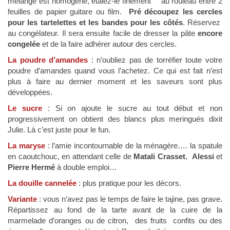
mélange est homogène, étalez-le finement au rouleau entre 2
feuilles de papier guitare ou film.
Pré découpez les cercles
pour les tartelettes et les bandes pour les côtés
. Réservez
au congélateur. Il sera ensuite facile de dresser la pâte
encore
congelée
et de la faire adhérer autour des cercles.
La poudre d’amandes
: n’oubliez pas de torréfier toute votre
poudre d’amandes quand vous l’achetez. Ce qui est fait n’est
plus à faire au dernier moment et les saveurs sont plus
développées.
Le sucre
: Si on ajoute le sucre au tout début et non
progressivement on obtient des blancs plus meringués dixit
Julie. Là c’est juste pour le fun.
La maryse
: l’amie incontournable de la ménagère…. la spatule
en caoutchouc, en attendant celle de
Matali Crasset
,
Alessi
et
Pierre Hermé
à double emploi…
La douille cannelée
: plus pratique pour les décors.
Variante
: vous n’avez pas le temps de faire le tajine, pas grave.
Répartissez au fond de la tarte avant de la cuire de la
marmelade d’oranges ou de citron, des fruits confits ou des