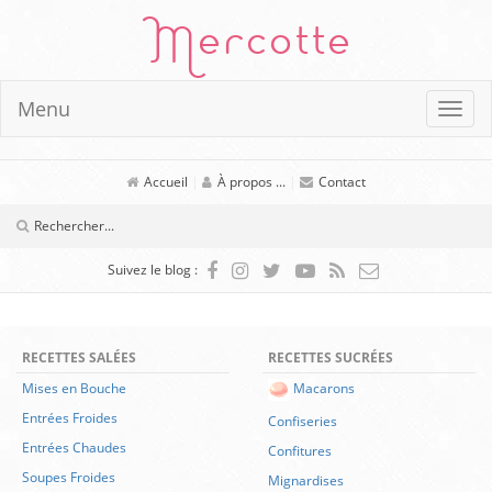
Mercotte
Menu
Accueil
|
À propos ...
|
Contact
Suivez le blog :
RECETTES SALÉES
RECETTES SUCRÉES
Mises en Bouche
Macarons
Entrées Froides
Confiseries
Entrées Chaudes
Confitures
Soupes Froides
Mignardises