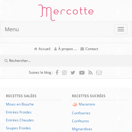
Mercotte
Menu
Accueil
|
À propos ...
|
Contact
Suivez le blog :
RECETTES SALÉES
RECETTES SUCRÉES
Mises en Bouche
Macarons
Entrées Froides
Confiseries
Entrées Chaudes
Confitures
Soupes Froides
Mignardises