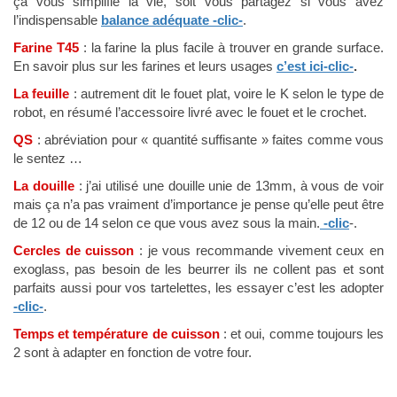
ça vous simplifie la vie, soit vous partagez si vous avez
l’indispensable
balance adéquate -clic-
.
Farine T45
: la farine la plus facile à trouver en grande surface.
En savoir plus sur les farines et leurs usages
c’est ici-clic-
.
La feuille
: autrement dit le fouet plat, voire le K selon le type de
robot, en résumé l’accessoire livré avec le fouet et le crochet.
QS
: abréviation pour « quantité suffisante » faites comme vous
le sentez …
La douille
: j’ai utilisé une douille unie de 13mm, à vous de voir
mais ça n’a pas vraiment d’importance je pense qu’elle peut être
de 12 ou de 14 selon ce que vous avez sous la main.
-clic
-.
Cercles de cuisson
: je vous recommande vivement ceux en
exoglass, pas besoin de les beurrer ils ne collent pas et sont
parfaits aussi pour vos tartelettes, les essayer c’est les adopter
-clic-
.
Temps et température de cuisson
: et oui, comme toujours les
2 sont à adapter en fonction de votre four.