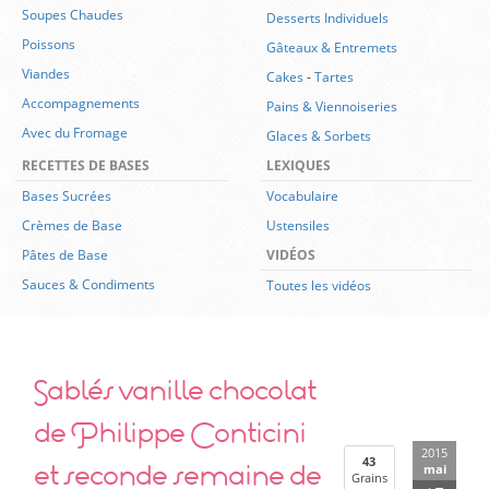
Soupes Chaudes
Desserts Individuels
Poissons
Gâteaux & Entremets
Viandes
Cakes
-
Tartes
Accompagnements
Pains & Viennoiseries
Avec du Fromage
Glaces & Sorbets
RECETTES DE BASES
LEXIQUES
Bases Sucrées
Vocabulaire
Crèmes de Base
Ustensiles
Pâtes de Base
VIDÉOS
Sauces & Condiments
Toutes les vidéos
Sablés vanille chocolat
de Philippe Conticini
2015
et seconde semaine de
43
mai
Grains