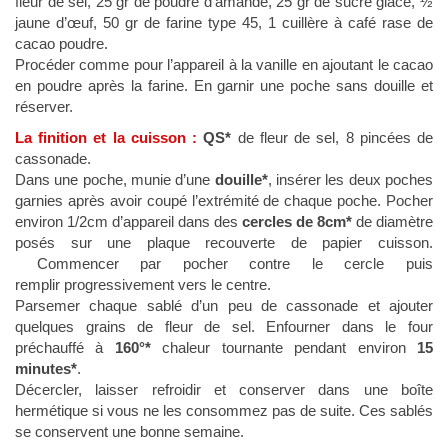
fleur de sel, 25 gr de poudre d’amande, 25 gr de sucre glace, ½
jaune d’œuf, 50 gr de farine type 45, 1 cuillère à café rase de
cacao poudre.
Procéder comme pour l’appareil à la vanille en ajoutant le cacao
en poudre après la farine. En garnir une poche sans douille et
réserver.
La finition et la cuisson :
QS*
de fleur de sel, 8 pincées de
cassonade.
Dans une poche, munie d’une
douille*
, insérer les deux poches
garnies après avoir coupé l’extrémité de chaque poche. Pocher
environ 1/2cm d’appareil dans des
cercles de 8cm*
de diamètre
posés sur une plaque recouverte de papier cuisson.
Commencer par pocher contre le cercle puis
remplir progressivement vers le centre.
Parsemer chaque sablé d’un peu de cassonade et ajouter
quelques grains de fleur de sel. Enfourner dans le four
préchauffé à
160°*
chaleur tournante pendant environ
15
minutes*
.
Décercler, laisser refroidir et conserver dans une boîte
hermétique si vous ne les consommez pas de suite. Ces sablés
se conservent une bonne semaine.