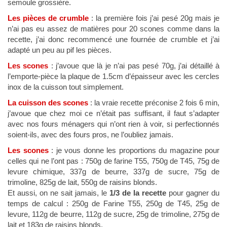
semoule grossière.
Les pièces de crumble
: la première fois j’ai pesé 20g mais je
n’ai pas eu assez de matières pour 20 scones comme dans la
recette, j’ai donc recommencé une fournée de crumble et j’ai
adapté un peu au pif les pièces.
Les scones
: j’avoue que là je n’ai pas pesé 70g, j’ai détaillé à
l’emporte-pièce la plaque de 1.5cm d’épaisseur avec les cercles
inox de la cuisson tout simplement.
La cuisson des scones
: la vraie recette préconise 2 fois 6 min,
j’avoue que chez moi ce n’était pas suffisant, il faut s’adapter
avec nos fours ménagers qui n’ont rien à voir, si perfectionnés
soient-ils, avec des fours pros, ne l’oubliez jamais.
Les scones
: je vous donne les proportions du magazine pour
celles qui ne l’ont pas : 750g de farine T55, 750g de T45, 75g de
levure chimique, 337g de beurre, 337g de sucre, 75g de
trimoline, 825g de lait, 550g de raisins blonds.
Et aussi, on ne sait jamais, le
1/3 de la recette
pour gagner du
temps de calcul : 250g de Farine T55, 250g de T45, 25g de
levure, 112g de beurre, 112g de sucre, 25g de trimoline, 275g de
lait et 183g de raisins blonds.