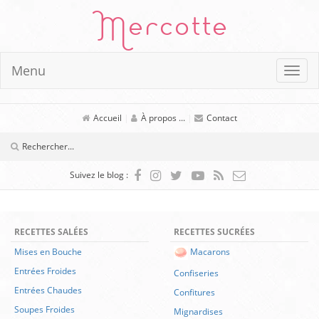
Mercotte
Menu
Accueil
|
À propos ...
|
Contact
Suivez le blog :
RECETTES SALÉES
RECETTES SUCRÉES
Mises en Bouche
Macarons
Entrées Froides
Confiseries
Entrées Chaudes
Confitures
Soupes Froides
Mignardises