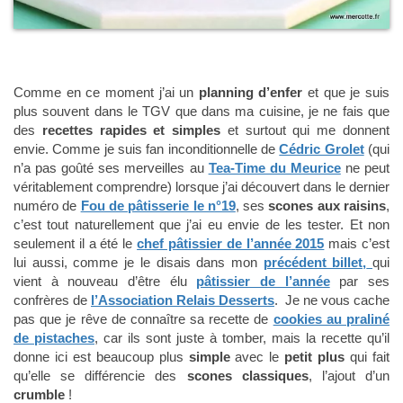
Comme en ce moment j’ai un
planning d’enfer
et que je suis
plus souvent dans le TGV que dans ma cuisine, je ne fais que
des
recettes rapides et simples
et surtout qui me donnent
envie. Comme je suis fan inconditionnelle de
Cédric Grolet
(qui
n’a pas goûté ses merveilles au
Tea-Time du Meurice
ne peut
véritablement comprendre) lorsque j’ai découvert dans le dernier
numéro de
Fou de pâtisserie le n°19
, ses
scones aux raisins
,
c’est tout naturellement que j’ai eu envie de les tester. Et non
seulement il a été le
chef pâtissier de l’année
2015
mais c’est
lui aussi, comme je le disais dans mon
précédent billet,
qui
vient à nouveau d’être élu
pâtissier de l’année
par ses
confrères de
l’Association Relais Desserts
. Je ne vous cache
pas que je rêve de connaître sa recette de
cookies au praliné
de pistaches
, car ils sont juste à tomber, mais la recette qu’il
donne ici est beaucoup plus
simple
avec le
petit plus
qui fait
qu’elle se différencie des
scones classiques
, l’ajout d’un
crumble
!