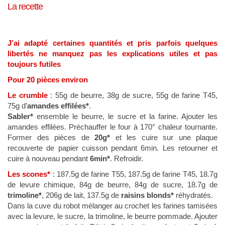
La recette
J’ai adapté certaines quantités et pris parfois quelques
libertés ne manquez pas les explications utiles et pas
toujours futiles
Pour 20 pièces environ
Le crumble
: 55g de beurre, 38g de sucre, 55g de farine T45,
75g d’
amandes effilées*
.
Sabler*
ensemble le beurre, le sucre et la farine. Ajouter les
amandes effilées. Préchauffer le four à 170° chaleur tournante.
Former des pièces de
20g*
et les cuire sur une plaque
recouverte de papier cuisson pendant 6min. Les retourner et
cuire à nouveau pendant
6min*
. Refroidir.
Les scones*
: 187.5g de farine T55, 187.5g de farine T45, 18.7g
de levure chimique, 84g de beurre, 84g de sucre, 18.7g de
trimoline*
, 206g de lait, 137.5g de
raisins blonds*
réhydratés.
Dans la cuve du robot mélanger au crochet les farines tamisées
avec la levure, le sucre, la trimoline, le beurre pommade. Ajouter