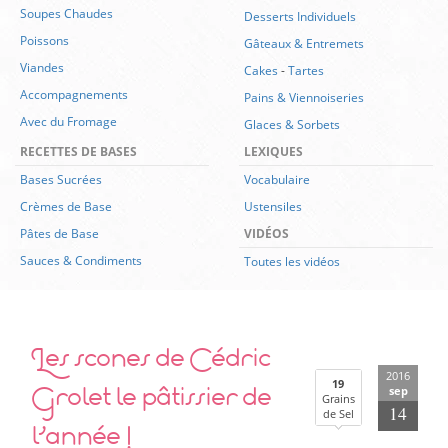
Soupes Chaudes
Desserts Individuels
Poissons
Gâteaux & Entremets
Viandes
Cakes
-
Tartes
Accompagnements
Pains & Viennoiseries
Avec du Fromage
Glaces & Sorbets
RECETTES DE BASES
LEXIQUES
Bases Sucrées
Vocabulaire
Crèmes de Base
Ustensiles
Pâtes de Base
VIDÉOS
Sauces & Condiments
Toutes les vidéos
Les scones de Cédric
2016
Grolet le pâtissier de
19
sep
Grains
14
de Sel
l’année !