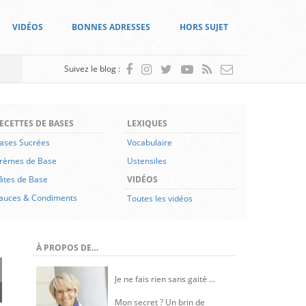
VIDÉOS
BONNES ADRESSES
HORS SUJET
Suivez le blog :
ECETTES DE BASES
LEXIQUES
ases Sucrées
Vocabulaire
rèmes de Base
Ustensiles
âtes de Base
VIDÉOS
auces & Condiments
Toutes les vidéos
À PROPOS DE…
Je ne fais rien sans gaité ...
Mon secret ? Un brin de