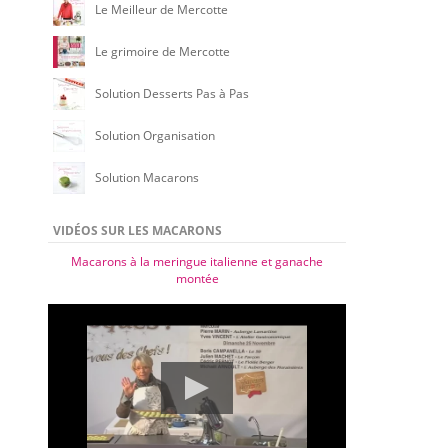
Le Meilleur de Mercotte
Le grimoire de Mercotte
Solution Desserts Pas à Pas
Solution Organisation
Solution Macarons
VIDÉOS SUR LES MACARONS
Macarons à la meringue italienne et ganache
montée