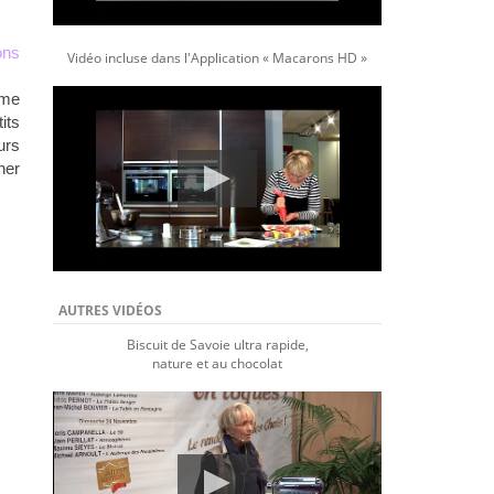
ons
Vidéo incluse dans l'Application « Macarons HD »
ème
its
urs
ner
AUTRES VIDÉOS
Biscuit de Savoie ultra rapide,
nature et au chocolat