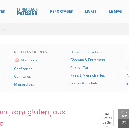
TES
REPORTAGES
LIVRES
LE MAG
RECETTES SUCRÉES
Desserts Individuels
R
Gâteaux & Entremets
B
Macarons
Cakes
-
Tartes
C
Confiseries
Pains & Viennoiseries
P
Confitures
Glaces & Sorbets
S
Mignardises
s, sans gluten, aux
2017
32
fév
Grains
e
22
de Sel