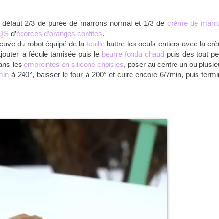
défaut 2/3 de purée de marrons normal et 1/3 de
crème de marr
QS
d’
écorces d’oranges confites
.
 cuve du robot équipé de la
feuille
battre les oeufs entiers avec la cr
outer la fécule tamisée puis le
beurre fondu chaud
puis des tout pet
dans les
empreintes en silicone choisies
, poser au centre un ou plusie
min
à 240°, baisser le four à 200° et cuire encore 6/7min, puis termi