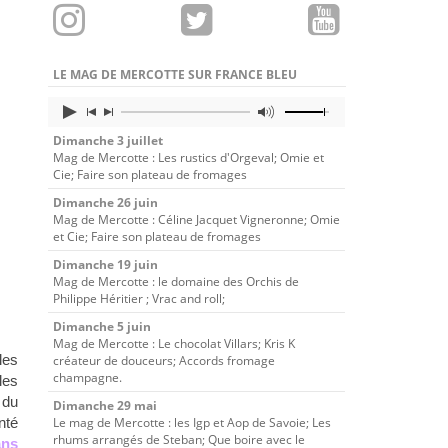
LE MAG DE MERCOTTE SUR FRANCE BLEU
Dimanche 3 juillet
Mag de Mercotte : Les rustics d'Orgeval; Omie et
Cie; Faire son plateau de fromages
Dimanche 26 juin
Mag de Mercotte : Céline Jacquet Vigneronne; Omie
et Cie; Faire son plateau de fromages
Dimanche 19 juin
Mag de Mercotte : le domaine des Orchis de
Philippe Héritier ; Vrac and roll;
Dimanche 5 juin
Mag de Mercotte : Le chocolat Villars; Kris K
 les
créateur de douceurs; Accords fromage
champagne.
les
 du
Dimanche 29 mai
nté
Le mag de Mercotte : les Igp et Aop de Savoie; Les
rhums arrangés de Steban; Que boire avec le
ans