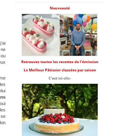
Nouveauté
’ai
 ne
 ou
Retrouvez toutes les recettes de l'émission
eux
Le Meilleur Pâtissier classées par saison
ème
C'est ici-clic-
des
lui
ons
oui
les
 se
lon