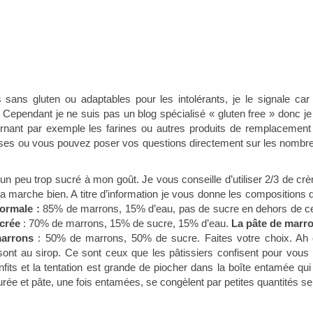
 sans gluten ou adaptables pour les intolérants, je le signale car j
Cependant je ne suis pas un blog spécialisé « gluten free » donc je
rnant par exemple les farines ou autres produits de remplacement
onses ou vous pouvez poser vos questions directement sur les nombr
un peu trop sucré à mon goût. Je vous conseille d’utiliser 2/3 de cr
ça marche bien. A titre d’information je vous donne les compositions 
normale :
85% de marrons, 15% d’eau, pas de sucre en dehors de ce
crée
: 70% de marrons, 15% de sucre, 15% d’eau.
La pâte de marr
arrons
: 50% de marrons, 50% de sucre. Faites votre choix. Ah 
l sont au sirop. Ce sont ceux que les pâtissiers confisent pour vous 
fits et la tentation est grande de piocher dans la boîte entamée qui
rée et pâte, une fois entamées, se congèlent par petites quantités se