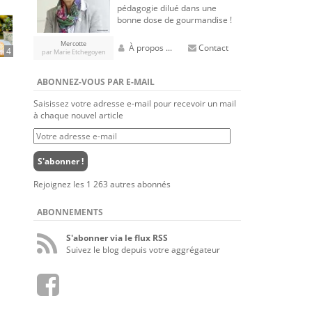
pédagogie dilué dans une
bonne dose de gourmandise !
Mercotte
À propos ...
Contact
4
par Marie Etchegoyen
ABONNEZ-VOUS PAR E-MAIL
Saisissez votre adresse e-mail pour recevoir un mail
à chaque nouvel article
Votre
adresse
e-
S'abonner !
mail
Rejoignez les 1 263 autres abonnés
ABONNEMENTS
S'abonner via le flux RSS
Suivez le blog depuis votre aggrégateur