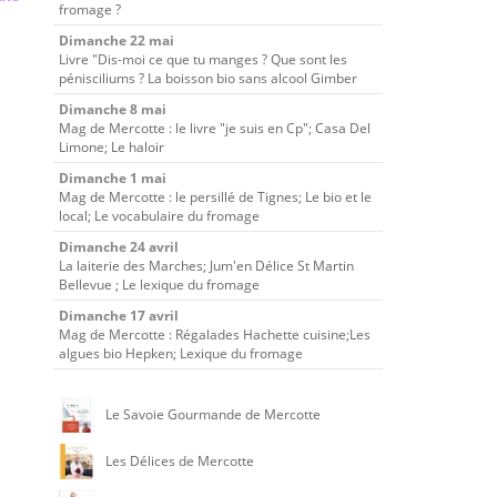
fromage ?
Dimanche 22 mai
Livre "Dis-moi ce que tu manges ? Que sont les
pénisciliums ? La boisson bio sans alcool Gimber
Dimanche 8 mai
Mag de Mercotte : le livre "je suis en Cp"; Casa Del
Limone; Le haloir
Dimanche 1 mai
Mag de Mercotte : le persillé de Tignes; Le bio et le
local; Le vocabulaire du fromage
Dimanche 24 avril
La laiterie des Marches; Jum'en Délice St Martin
Bellevue ; Le lexique du fromage
Dimanche 17 avril
Mag de Mercotte : Régalades Hachette cuisine;Les
algues bio Hepken; Lexique du fromage
Le Savoie Gourmande de Mercotte
Les Délices de Mercotte