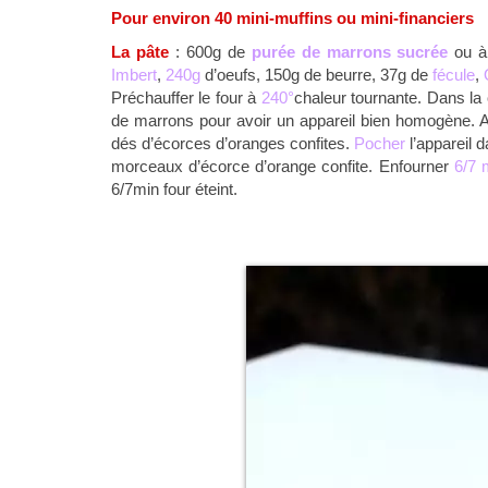
Pour environ 40 mini-muffins ou mini-financiers
La pâte
: 600g de
purée de marrons sucrée
ou à 
Imbert
,
240g
d’oeufs, 150g de beurre, 37g de
fécule
,
Préchauffer le four à
240°
chaleur tournante. Dans la
de marrons pour avoir un appareil bien homogène. Aj
dés d’écorces d’oranges confites.
Pocher
l’appareil 
morceaux d’écorce d’orange confite. Enfourner
6/7 
6/7min four éteint.