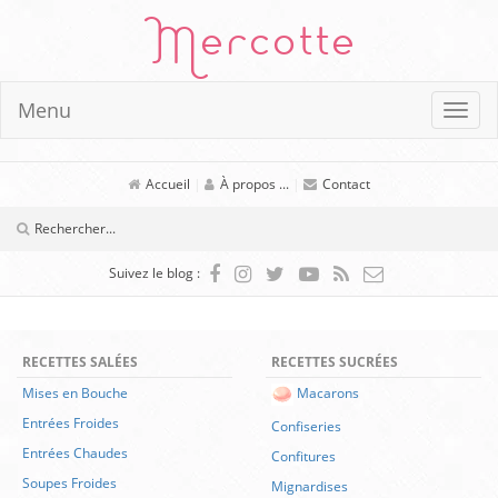
Mercotte
Menu
Accueil
|
À propos ...
|
Contact
Suivez le blog :
RECETTES SALÉES
RECETTES SUCRÉES
Mises en Bouche
Macarons
Entrées Froides
Confiseries
Entrées Chaudes
Confitures
Soupes Froides
Mignardises