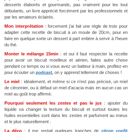
desserts élaborés et gourmands, pas vraiment pour les tout
débutants, un livre apprécié forcément par les professionnels et
par les amateurs éclairés.
Mon interprétation
: forcement j’ai fait une règle de trois pour
adapter cette recette de biscuit à un moule de 20cm, pour en
faire en quelque sorte un dessert à part entière à servir à l’heure
du thé.
Monter le mélange 15min
: et oui il faut respecter la recette
pour avoir un biscuit moelleux et aérien, faites autre chose
pendant ce temps ou si vous avez un batteur à main, profitez-en
pour écouter un
podcast
,
on y apprend tellement de choses !
Le miel
: idéalement, et même si ce n’est pas précisé, un miel
de citronnier, ou à défaut un miel d’acacia mais en aucun cas un
miel au goût trop affirmé.
Pourquoi seulement les zestes et pas le jus
: ajouter du
liquide va changer la texture du biscuit et surtout toutes les
huiles essentielles sont dans les zestes et parfument au mieux
et le plus naturellement .
La déco
: il me restait quelques tranches de
citron confit