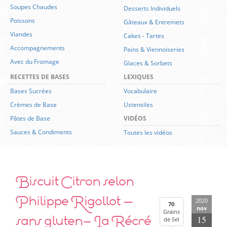
Soupes Chaudes
Desserts Individuels
Poissons
Gâteaux & Entremets
Viandes
Cakes
-
Tartes
Accompagnements
Pains & Viennoiseries
Avec du Fromage
Glaces & Sorbets
RECETTES DE BASES
LEXIQUES
Bases Sucrées
Vocabulaire
Crèmes de Base
Ustensiles
Pâtes de Base
VIDÉOS
Sauces & Condiments
Toutes les vidéos
Biscuit Citron selon
Philippe Rigollot –
2020
70
nov
Grains
sans gluten- La Récré
15
de Sel