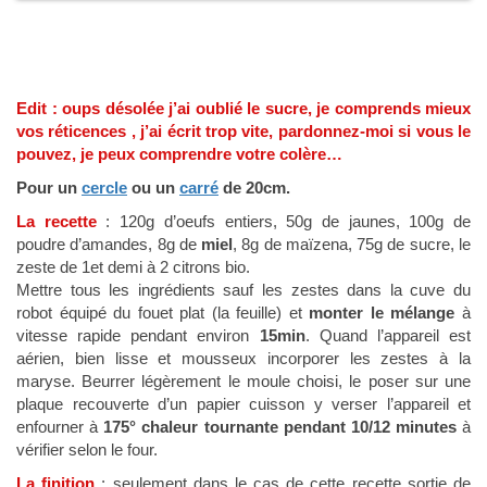
Edit : oups désolée j’ai oublié le sucre, je comprends mieux
vos réticences , j’ai écrit trop vite, pardonnez-moi si vous le
pouvez, je peux comprendre votre colère…
Pour un
cercle
ou un
carré
de 20cm.
La recette
: 120g d’oeufs entiers, 50g de jaunes, 100g de
poudre d’amandes, 8g de
miel
, 8g de maïzena, 75g de sucre, le
zeste de 1et demi à 2 citrons bio.
Mettre tous les ingrédients sauf les zestes dans la cuve du
robot équipé du fouet plat (la feuille) et
monter le mélange
à
vitesse rapide pendant environ
15min
. Quand l’appareil est
aérien, bien lisse et mousseux incorporer les zestes à la
maryse. Beurrer légèrement le moule choisi, le poser sur une
plaque recouverte d’un papier cuisson y verser l’appareil et
enfourner à
175° chaleur tournante pendant 10/12 minutes
à
vérifier selon le four.
La finition
: seulement dans le cas de cette recette sortie de