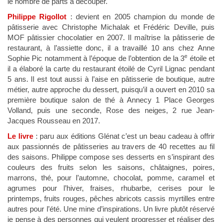
le nombre de parts à découper.
Philippe Rigollot
: devient en 2005 champion du monde de
pâtisserie avec Christophe Michalak et Frédéric Deville, puis
MOF pâtissier chocolatier en 2007. Il maîtrise la pâtisserie de
restaurant, à l’assiette donc, il a travaillé 10 ans chez Anne
e
Sophie Pic notamment à l’époque de l’obtention de la 3
étoile et
il a élaboré la carte du restaurant étoilé de Cyril Lignac pendant
5 ans. Il est tout aussi à l’aise en pâtisserie de boutique, autre
métier, autre approche du dessert, puisqu’il a ouvert en 2010 sa
première boutique salon de thé à Annecy 1 Place Georges
Volland, puis une seconde, Rose des neiges, 2 rue Jean-
Jacques Rousseau en 2017.
Le livre
: paru aux éditions Glénat c’est un beau cadeau à offrir
aux passionnés de pâtisseries au travers de 40 recettes au fil
des saisons. Philippe compose ses desserts en s’inspirant des
couleurs des fruits selon les saisons, châtaignes, poires,
marrons, thé, pour l’automne, chocolat, pomme, caramel et
agrumes pour l’hiver, fraises, rhubarbe, cerises pour le
printemps, fruits rouges, pêches abricots cassis myrtilles entre
autres pour l’été. Une mine d’inspirations. Un livre plutôt réservé
je pense à des personnes qui veulent progresser et réaliser des