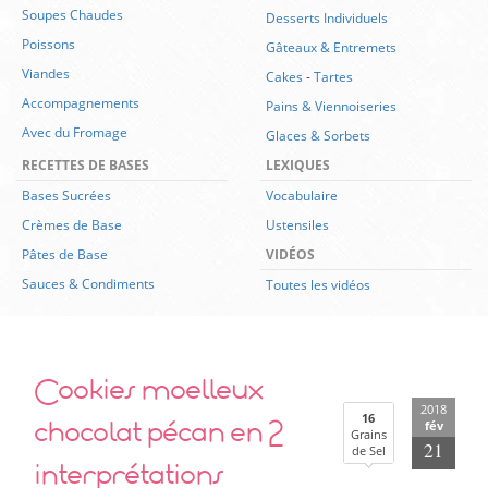
Soupes Chaudes
Desserts Individuels
Poissons
Gâteaux & Entremets
Viandes
Cakes
-
Tartes
Accompagnements
Pains & Viennoiseries
Avec du Fromage
Glaces & Sorbets
RECETTES DE BASES
LEXIQUES
Bases Sucrées
Vocabulaire
Crèmes de Base
Ustensiles
Pâtes de Base
VIDÉOS
Sauces & Condiments
Toutes les vidéos
Cookies moelleux
2018
chocolat pécan en 2
16
fév
Grains
21
de Sel
interprétations