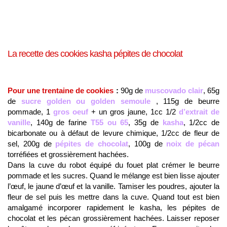
La recette des cookies kasha pépites de chocolat
Pour une trentaine de cookies
:
90g de
muscovado clair
, 65g
de
sucre golden ou golden semoule
, 115g de beurre
pommade, 1
gros oeuf
+ un gros jaune, 1cc 1/2
d’extrait de
vanille
, 140g de farine
T55 ou 65
, 35g de
kasha
, 1/2cc de
bicarbonate ou à défaut de levure chimique, 1/2cc de fleur de
sel, 200g de
pépites de chocolat
, 100g de
noix de pécan
torréfiées et grossièrement hachées.
Dans la cuve du robot équipé du fouet plat crémer le beurre
pommade et les sucres. Quand le mélange est bien lisse ajouter
l’œuf, le jaune d’œuf et la vanille. Tamiser les poudres, ajouter la
fleur de sel puis les mettre dans la cuve. Quand tout est bien
amalgamé incorporer rapidement le kasha, les pépites de
chocolat et les pécan grossièrement hachées. Laisser reposer