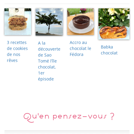
3 recettes
Accro au
A la
Babka
de cookies
chocolat le
découverte
chocolat
de nos
Fédora
de Sao
rêves
Tomé l’île
chocolat,
1er
épisode
Qu'en pensez-vous ?