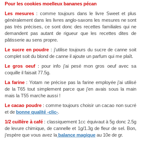
Pour les cookies moelleux bananes pécan
Les mesures
: comme toujours dans le livre Sweet et plus
généralement dans les livres anglo-saxons les mesures ne sont
pas très précises, ce sont donc des recettes familiales qui ne
demandent pas autant de rigueur que les recettes dites de
pâtisserie au sens propre.
Le sucre en poudre
: j’utilise toujours du sucre de canne soit
complet soit du blond de canne il ajoute un parfum qui me plaît.
Le gros oeuf
: pour info j’ai pesé mon gros oeuf avec sa
coquille il faisait 77.5g.
La farine
: Yotam ne précise pas la farine employée j’ai utilisé
de la T65 tout simplement parce que j’en avais sous la main
mais la T55 marche aussi !
Le cacao poudre
: comme toujours choisir un cacao non sucré
et de
bonne qualité -clic-
.
1/2 cuillère à café
: classiquement 1cc équivaut à 5g donc 2.5g
de levure chimique, de cannelle et 1g/1.3g de fleur de sel. Bon,
j’espère que vous avez la
balance magique
au 10e de gr.