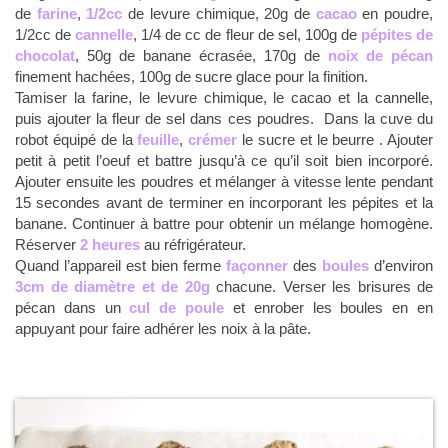
de
farine
,
1/2cc
de levure chimique, 20g de
cacao
en poudre,
1/2cc de
cannelle
, 1/4 de cc de fleur de sel, 100g de
pépites de
chocolat
, 50g de banane écrasée, 170g de
noix de pécan
finement hachées, 100g de sucre glace pour la finition.
Tamiser la farine, le levure chimique, le cacao et la cannelle,
puis ajouter la fleur de sel dans ces poudres. Dans la cuve du
robot équipé de la
feuille
,
crémer
le sucre et le beurre . Ajouter
petit à petit l’oeuf et battre jusqu’à ce qu’il soit bien incorporé.
Ajouter ensuite les poudres et mélanger à vitesse lente pendant
15 secondes avant de terminer en incorporant les pépites et la
banane. Continuer à battre pour obtenir un mélange homogène.
Réserver
2 heures
au réfrigérateur.
Quand l’appareil est bien ferme
façonner
des
boules
d’environ
3cm de diamètre et de 20g
chacune. Verser les brisures de
pécan dans un
cul de poule
et enrober les boules en en
appuyant pour faire adhérer les noix à la pâte.