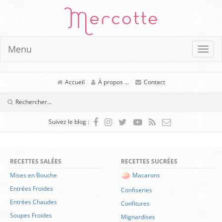
Mercotte
Menu
Accueil
|
À propos ...
|
Contact
Suivez le blog :
RECETTES SALÉES
RECETTES SUCRÉES
Mises en Bouche
Macarons
Entrées Froides
Confiseries
Entrées Chaudes
Confitures
Soupes Froides
Mignardises