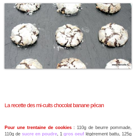
La recette des mi-cuits chocolat banane pécan
Pour une trentaine de cookies
: 110g de beurre pommade,
110g de
sucre en poudre
, 1
gros oeuf
légèrement battu, 125g