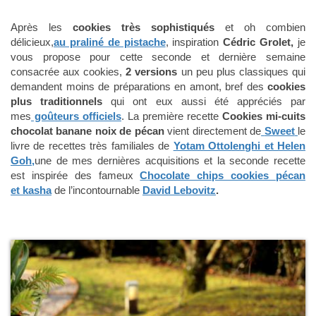
Après les
cookies très sophistiqués
et oh combien
délicieux,
au praliné de pistache
, inspiration
Cédric Grolet,
je
vous propose pour cette seconde et dernière semaine
consacrée aux cookies,
2 versions
un peu plus classiques qui
demandent moins de préparations en amont, bref des
cookies
plus traditionnels
qui ont eux aussi été appréciés par
mes
goûteurs officiels
. La première recette
Cookies mi-cuits
chocolat banane noix de pécan
vient directement de
Sweet
le
livre de recettes très familiales de
Yotam Ottolenghi et Helen
Goh,
une de mes dernières acquisitions et la seconde recette
est inspirée des fameux
Chocolate chips cookies pécan
et kasha
de l’incontournable
David Lebovitz
.