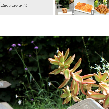
Or
 gâteaux pour le thé
2
3