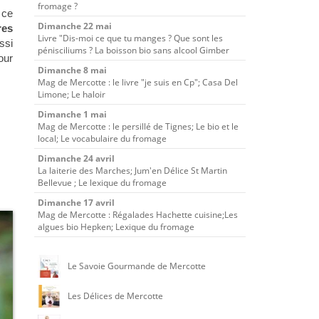
fromage ?
 ce
Dimanche 22 mai
res
Livre "Dis-moi ce que tu manges ? Que sont les
ssi
pénisciliums ? La boisson bio sans alcool Gimber
our
Dimanche 8 mai
Mag de Mercotte : le livre "je suis en Cp"; Casa Del
Limone; Le haloir
Dimanche 1 mai
Mag de Mercotte : le persillé de Tignes; Le bio et le
local; Le vocabulaire du fromage
Dimanche 24 avril
La laiterie des Marches; Jum'en Délice St Martin
Bellevue ; Le lexique du fromage
Dimanche 17 avril
Mag de Mercotte : Régalades Hachette cuisine;Les
algues bio Hepken; Lexique du fromage
Le Savoie Gourmande de Mercotte
Les Délices de Mercotte