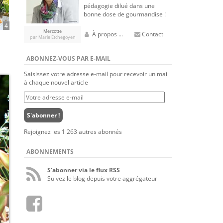
pédagogie dilué dans une
bonne dose de gourmandise !
4
Mercotte
À propos ...
Contact
par Marie Etchegoyen
ABONNEZ-VOUS PAR E-MAIL
Saisissez votre adresse e-mail pour recevoir un mail
à chaque nouvel article
Votre
adresse
e-
S'abonner !
mail
Rejoignez les 1 263 autres abonnés
ABONNEMENTS
S'abonner via le flux RSS
Suivez le blog depuis votre aggrégateur