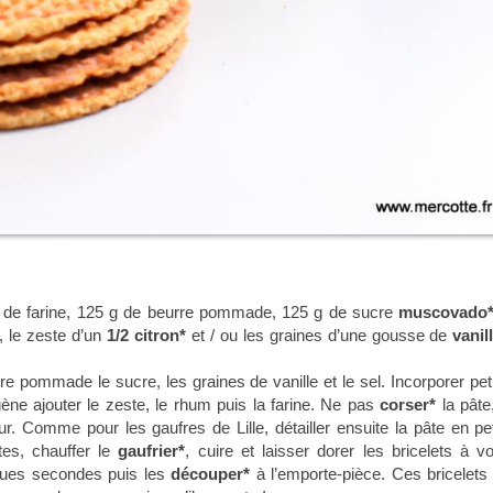
 de farine, 125 g de beurre pommade, 125 g de sucre
muscovado
, le zeste d’un
1/2 citron*
et / ou les graines d’une gousse de
vanil
e pommade le sucre, les graines de vanille et le sel. Incorporer peti
gène ajouter le zeste, le rhum puis la farine. Ne pas
corser*
la pâte,
ur. Comme pour les gaufres de Lille, détailler ensuite la pâte en pet
tes, chauffer le
gaufrier*
, cuire et laisser dorer les bricelets à vo
elques secondes puis les
découper*
à l’emporte-pièce. Ces bricelets