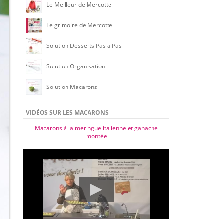
Le Meilleur de Mercotte
Le grimoire de Mercotte
Solution Desserts Pas à Pas
Solution Organisation
Solution Macarons
VIDÉOS SUR LES MACARONS
Macarons à la meringue italienne et ganache
montée