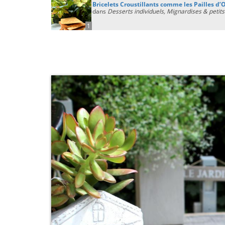
Bricelets Croustillants comme les Pailles d’
dans
Desserts individuels, Mignardises & petits
1