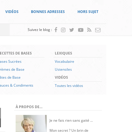
VIDÉOS
BONNES ADRESSES
HORS SUJET
Suivez le blog :
ECETTES DE BASES
LEXIQUES
ases Sucrées
Vocabulaire
rèmes de Base
Ustensiles
âtes de Base
VIDÉOS
auces & Condiments
Toutes les vidéos
À PROPOS DE…
Je ne fais rien sans gaité ...
Mon secret ? Un brin de