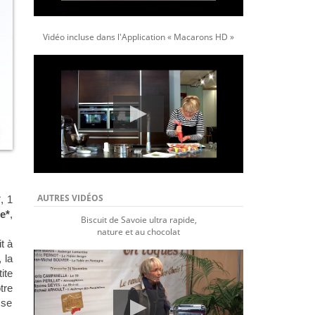
Vidéo incluse dans l'Application « Macarons HD »
AUTRES VIDÉOS
*
, 1
le*
,
Biscuit de Savoie ultra rapide,
nature et au chocolat
t à
 la
ite
tre
 se