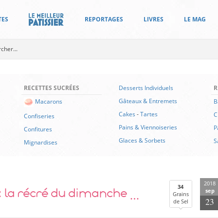
TES
REPORTAGES
LIVRES
LE MAG
RECETTES SUCRÉES
Desserts Individuels
R
Gâteaux & Entremets
B
Macarons
Cakes
-
Tartes
C
Confiseries
Pains & Viennoiseries
P
Confitures
Glaces & Sorbets
S
Mignardises
2018
 : la récré du dimanche …
34
sep
Grains
23
de Sel