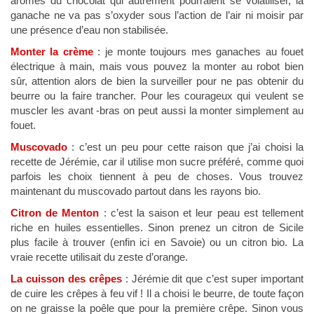
arômes du chocolat qui autrement pourraient se volatiliser, la
ganache ne va pas s’oxyder sous l’action de l’air ni moisir par
une présence d’eau non stabilisée.
Monter la crème
: je monte toujours mes ganaches au fouet
électrique à main, mais vous pouvez la monter au robot bien
sûr, attention alors de bien la surveiller pour ne pas obtenir du
beurre ou la faire trancher. Pour les courageux qui veulent se
muscler les avant -bras on peut aussi la monter simplement au
fouet.
Muscovado
: c’est un peu pour cette raison que j’ai choisi la
recette de Jérémie, car il utilise mon sucre préféré, comme quoi
parfois les choix tiennent à peu de choses. Vous trouvez
maintenant du muscovado partout dans les rayons bio.
Citron de Menton
: c’est la saison et leur peau est tellement
riche en huiles essentielles. Sinon prenez un citron de Sicile
plus facile à trouver (enfin ici en Savoie) ou un citron bio. La
vraie recette utilisait du zeste d’orange.
La cuisson des crêpes
: Jérémie dit que c’est super important
de cuire les crêpes à feu vif ! Il a choisi le beurre, de toute façon
on ne graisse la poêle que pour la première crêpe. Sinon vous