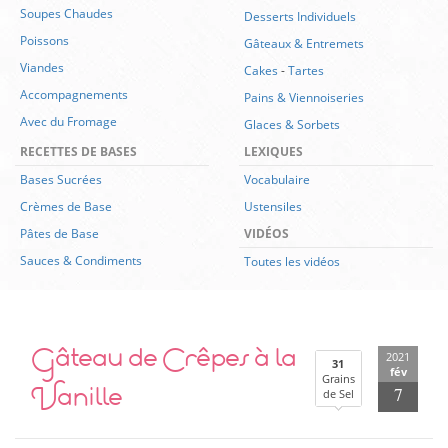
Soupes Chaudes
Desserts Individuels
Poissons
Gâteaux & Entremets
Viandes
Cakes
-
Tartes
Accompagnements
Pains & Viennoiseries
Avec du Fromage
Glaces & Sorbets
RECETTES DE BASES
LEXIQUES
Bases Sucrées
Vocabulaire
Crèmes de Base
Ustensiles
Pâtes de Base
VIDÉOS
Sauces & Condiments
Toutes les vidéos
Gâteau de Crêpes à la
2021
31
fév
Grains
Vanille
7
de Sel