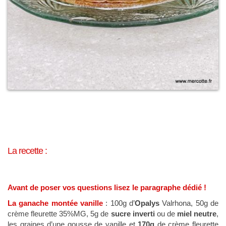
La recette :
Avant de poser vos questions lisez le paragraphe dédié !
La ganache montée vanille
: 100g d’
Opalys
Valrhona, 50g de
crème fleurette 35%MG, 5g de
sucre inverti
ou de
miel neutre
,
les graines d’une gousse de vanille et
170g
de crème fleurette