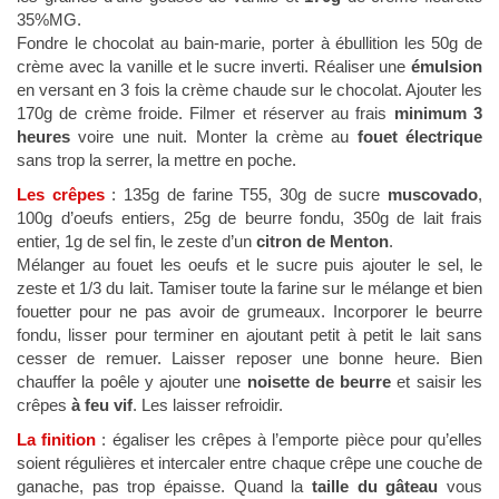
35%MG.
Fondre le chocolat au bain-marie, porter à ébullition les 50g de
crème avec la vanille et le sucre inverti. Réaliser une
émulsion
en versant en 3 fois la crème chaude sur le chocolat. Ajouter les
170g de crème froide. Filmer et réserver au frais
minimum 3
heures
voire une nuit. Monter la crème au
fouet électrique
sans trop la serrer, la mettre en poche.
Les crêpes
: 135g de farine T55, 30g de sucre
muscovado
,
100g d’oeufs entiers, 25g de beurre fondu, 350g de lait frais
entier, 1g de sel fin, le zeste d’un
citron de Menton
.
Mélanger au fouet les oeufs et le sucre puis ajouter le sel, le
zeste et 1/3 du lait. Tamiser toute la farine sur le mélange et bien
fouetter pour ne pas avoir de grumeaux. Incorporer le beurre
fondu, lisser pour terminer en ajoutant petit à petit le lait sans
cesser de remuer. Laisser reposer une bonne heure. Bien
chauffer la poêle y ajouter une
noisette de beurre
et saisir les
crêpes
à feu vif
. Les laisser refroidir.
La finition
: égaliser les crêpes à l’emporte pièce pour qu’elles
soient régulières et intercaler entre chaque crêpe une couche de
ganache, pas trop épaisse. Quand la
taille du gâteau
vous