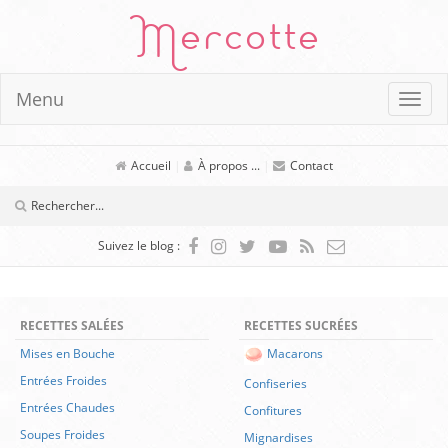
Mercotte
Menu
Accueil
|
À propos ...
|
Contact
Suivez le blog :
RECETTES SALÉES
RECETTES SUCRÉES
Mises en Bouche
Macarons
Entrées Froides
Confiseries
Entrées Chaudes
Confitures
Soupes Froides
Mignardises