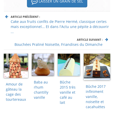
LAISSER UN GRAIN DE SEL
ARTICLE PRÉCÉDENT :
Cake aux fruits confits de Pierre Hermé, classique certes
mais exceptionnel... Et dans l'Actu une pépite à découvrir
...
ARTICLE SUIVANT :
Bouchées Praliné Noisette, Friandises du Dimanche
Baba au
Bûche
Amour de
Bûche 2017
rhum
2015 très
gâteau la
infiniment
chantilly
vanille et
cage des
vanille,
vanille
café au
tourtereaux
noisette et
lait
cacahuètes