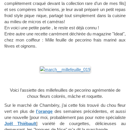
complètement craqué devant la collection rare d’un de mes fils]
et ses compères techniciens, je leur avait préparé un petit repas
froid style pique nique, partagé tout simplement dans la cuisine
au milieu de micros et caméras!
En voici une petite partie , le reste est déjà connu !
Entre autre une recette carrément déchirée du magazine "Ideat",
chez mon coiffeur : Mille feuille de pecorino frais mariné aux
fèves et oignons.
Voici l’assiette des millefeuilles de pecorino agrémentée de
choux fleurs colorés, mâche et roquette.
Sur le marché de Chambéry, j’ai cette fois trouvé du chou fleur
vert en plus de
l’orange
des semaines précédentes, et aussi
une nouvelle [pour moi, probablement pas pour notre spécialiste
Joël Thiébault
] variété de courgettes, délicieuses au
demeurant, les "longues de Nice" m’a dit la marchande.