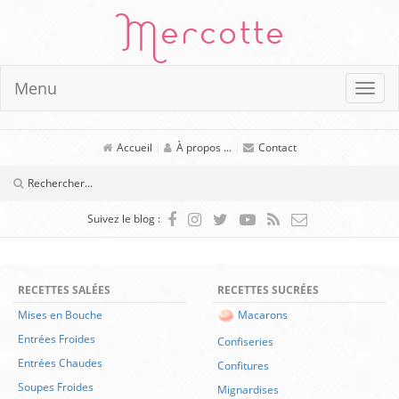
Mercotte
Menu
Accueil
|
À propos ...
|
Contact
Suivez le blog :
RECETTES SALÉES
RECETTES SUCRÉES
Mises en Bouche
Macarons
Entrées Froides
Confiseries
Entrées Chaudes
Confitures
Soupes Froides
Mignardises