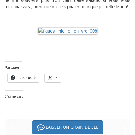
ne me souviens plus d’où vient cette salade, si vous vous
reconnaissez, merci de me le signaler pour que je mette le lien!
______________________________________________________
Partager :
Facebook
X
J’aime ça :
LAISSER UN GRAIN DE SEL