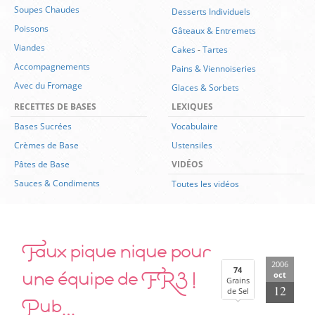
Soupes Chaudes
Desserts Individuels
Poissons
Gâteaux & Entremets
Viandes
Cakes
-
Tartes
Accompagnements
Pains & Viennoiseries
Avec du Fromage
Glaces & Sorbets
RECETTES DE BASES
LEXIQUES
Bases Sucrées
Vocabulaire
Crèmes de Base
Ustensiles
Pâtes de Base
VIDÉOS
Sauces & Condiments
Toutes les vidéos
Faux pique nique pour
2006
une équipe de FR3 !
74
oct
Grains
12
de Sel
Pub…