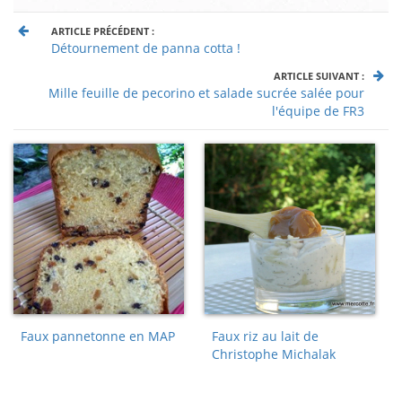
ARTICLE PRÉCÉDENT :
Détournement de panna cotta !
ARTICLE SUIVANT :
Mille feuille de pecorino et salade sucrée salée pour
l'équipe de FR3
Faux pannetonne en MAP
Faux riz au lait de
Christophe Michalak