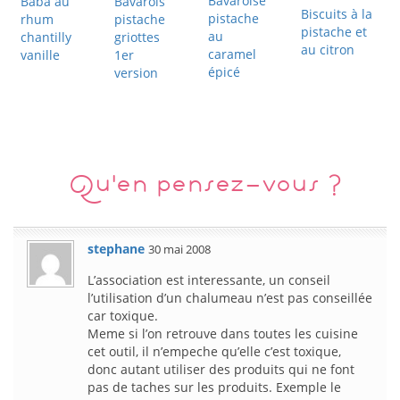
Bavaroise
Baba au
Bavarois
Biscuits à la
pistache
rhum
pistache
pistache et
au
chantilly
griottes
au citron
caramel
vanille
1er
épicé
version
Qu'en pensez-vous ?
stephane
30 mai 2008
L’association est interessante, un conseil
l’utilisation d’un chalumeau n’est pas conseillée
car toxique.
Meme si l’on retrouve dans toutes les cuisine
cet outil, il n’empeche qu’elle c’est toxique,
donc autant utiliser des produits qui ne font
pas de taches sur les produits. Exemple le