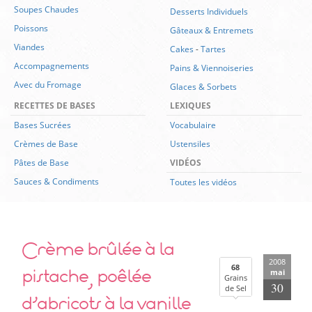
Soupes Chaudes
Desserts Individuels
Poissons
Gâteaux & Entremets
Viandes
Cakes
-
Tartes
Accompagnements
Pains & Viennoiseries
Avec du Fromage
Glaces & Sorbets
RECETTES DE BASES
LEXIQUES
Bases Sucrées
Vocabulaire
Crèmes de Base
Ustensiles
Pâtes de Base
VIDÉOS
Sauces & Condiments
Toutes les vidéos
Crème brûlée à la
2008
pistache, poêlée
68
mai
Grains
30
de Sel
d’abricots à la vanille