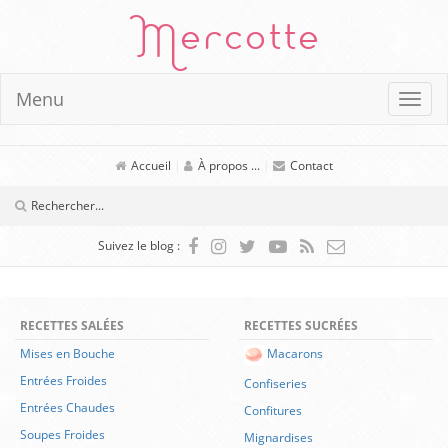
Mercotte
Menu
Accueil
|
À propos ...
|
Contact
Suivez le blog :
RECETTES SALÉES
RECETTES SUCRÉES
Mises en Bouche
Macarons
Entrées Froides
Confiseries
Entrées Chaudes
Confitures
Soupes Froides
Mignardises