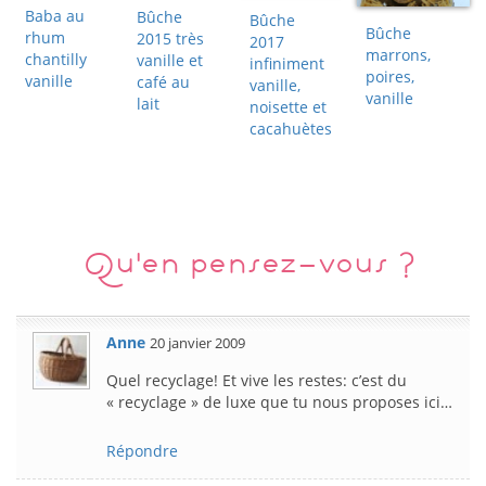
Baba au
Bûche
Bûche
Bûche
rhum
2015 très
2017
marrons,
chantilly
vanille et
infiniment
poires,
vanille
café au
vanille,
vanille
lait
noisette et
cacahuètes
Qu'en pensez-vous ?
Anne
20 janvier 2009
Quel recyclage! Et vive les restes: c’est du
« recyclage » de luxe que tu nous proposes ici…
Répondre