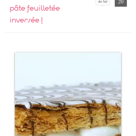
20
de Sel
pâte feuilletée
inversée !