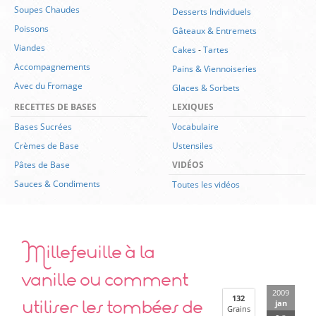
Soupes Chaudes
Desserts Individuels
Poissons
Gâteaux & Entremets
Viandes
Cakes
-
Tartes
Accompagnements
Pains & Viennoiseries
Avec du Fromage
Glaces & Sorbets
RECETTES DE BASES
LEXIQUES
Bases Sucrées
Vocabulaire
Crèmes de Base
Ustensiles
Pâtes de Base
VIDÉOS
Sauces & Condiments
Toutes les vidéos
Millefeuille à la
vanille ou comment
2009
utiliser les tombées de
132
jan
Grains