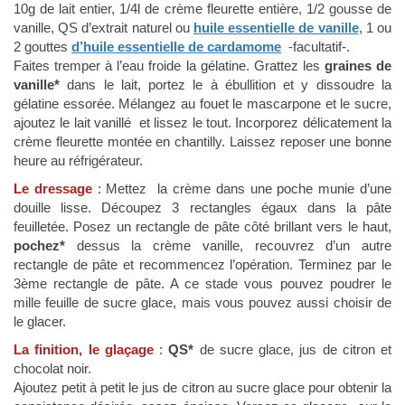
10g de lait entier, 1/4l de crème fleurette entière, 1/2 gousse de
vanille, QS d’extrait naturel ou
huile essentielle de vanille
, 1 ou
2 gouttes
d’huile essentielle
de cardamome
-facultatif-.
Faites tremper à l’eau froide la gélatine. Grattez les
graines de
vanille*
dans le lait, portez le à ébullition et y dissoudre la
gélatine essorée. Mélangez au fouet le mascarpone et le sucre,
ajoutez le lait vanillé et lissez le tout. Incorporez délicatement la
crème fleurette montée en chantilly. Laissez reposer une bonne
heure au réfrigérateur.
Le dressage
: Mettez la crème dans une poche munie d’une
douille lisse. Découpez 3 rectangles égaux dans la pâte
feuilletée. Posez un rectangle de pâte côté brillant vers le haut,
pochez*
dessus la crème vanille, recouvrez d’un autre
rectangle de pâte et recommencez l’opération. Terminez par le
3ème rectangle de pâte. A ce stade vous pouvez poudrer le
mille feuille de sucre glace, mais vous pouvez aussi choisir de
le glacer.
La finition, le glaçage
:
QS*
de sucre glace, jus de citron et
chocolat noir.
Ajoutez petit à petit le jus de citron au sucre glace pour obtenir la