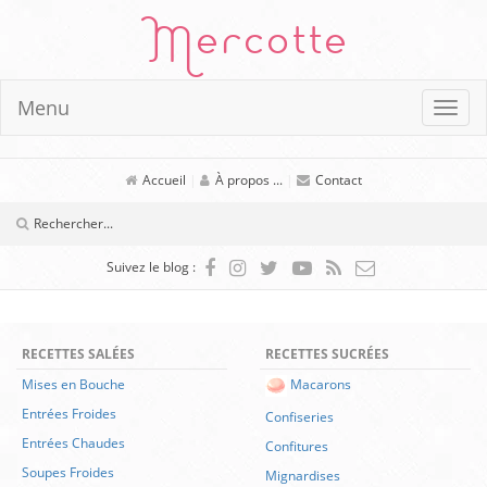
Mercotte
Menu
Accueil
|
À propos ...
|
Contact
Suivez le blog :
RECETTES SALÉES
RECETTES SUCRÉES
Mises en Bouche
Macarons
Entrées Froides
Confiseries
Entrées Chaudes
Confitures
Soupes Froides
Mignardises