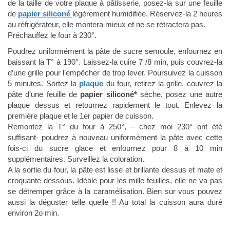
de la taille de votre plaque à pâtisserie, posez-la sur une feuille
de
papier siliconé
légèrement humidifiée. Réservez-la 2 heures
au réfrigérateur, elle montera mieux et ne se rétractera pas.
Préchauffez le four à 230°.
Poudrez uniformément la pâte de sucre semoule, enfournez en
baissant la T° à 190°. Laissez-la cuire 7 /8 min, puis couvrez-la
d’une grille pour l’empêcher de trop lever. Poursuivez la cuisson
5 minutes. Sortez la
plaque
du four, retirez la grille, couvrez la
pâte d’une feuille de
papier siliconé*
sèche, posez une autre
plaque dessus et retournez rapidement le tout. Enlevez la
première plaque et le 1er papier de cuisson.
Remontez la T° du four à 250°, – chez moi 230° ont été
suffisant- poudrez à nouveau uniformément la pâte avec cette
fois-ci du sucre glace et enfournez pour 8 à 10 min
supplémentaires. Surveillez la coloration.
A la sortie du four, la pâte est lisse et brillante dessus et mate et
croquante dessous. Idéale pour les mille feuilles, elle ne va pas
se détremper grâce à la caramélisation. Bien sur vous pouvez
aussi la déguster telle quelle !! Au total la cuisson aura duré
environ 2o min.