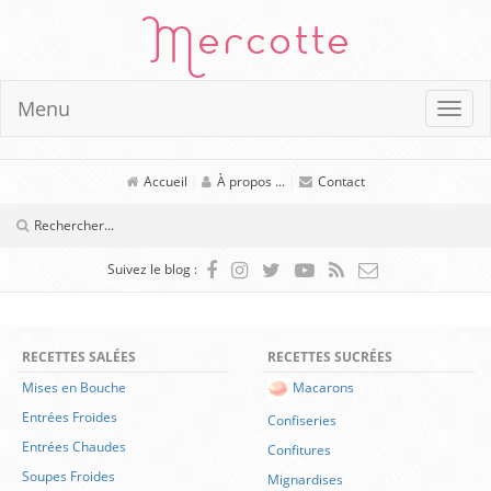
Mercotte
Menu
Accueil
|
À propos ...
|
Contact
Suivez le blog :
RECETTES SALÉES
RECETTES SUCRÉES
Mises en Bouche
Macarons
Entrées Froides
Confiseries
Entrées Chaudes
Confitures
Soupes Froides
Mignardises