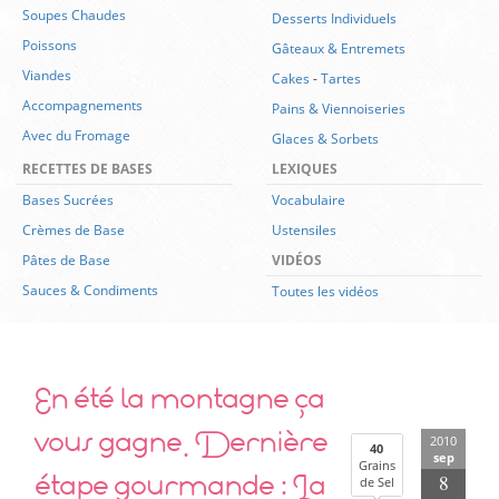
Soupes Chaudes
Desserts Individuels
Poissons
Gâteaux & Entremets
Viandes
Cakes
-
Tartes
Accompagnements
Pains & Viennoiseries
Avec du Fromage
Glaces & Sorbets
RECETTES DE BASES
LEXIQUES
Bases Sucrées
Vocabulaire
Crèmes de Base
Ustensiles
Pâtes de Base
VIDÉOS
Sauces & Condiments
Toutes les vidéos
En été la montagne ça
vous gagne. Dernière
2010
40
sep
Grains
étape gourmande : La
8
de Sel