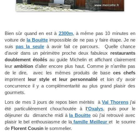
Bien sûr quand en est à
2300m
, à même pas 10 minutes en
voiture de
la Bouitte
impossible de ne pas y faire étape. Je ne
suis
pas la seule
à avoir fait ce parcours. Quelle chance
d’avoir dans un périmètre proche deux fabuleux
restaurants
doublement étoilés
au guide Michelin et affichant clairement
leur
ambition
d’aller encore plus haut. Comme je n’arrête pas
de le dire, avec les mêmes produits de base
ces chefs
impriment
leur style et leur personnalité
et loin d’y avoir
concurrence il y a complémentarité au plus grand plaisir des
gourmets.
Lors de mes 3 jours de repos bien mérités à
Val Thorens
j’ai
été particulièrement chouchoutée à
l
‘Oxalys
, puis pour le
déjeuner du dimanche midi à
la Bouitte
où j’ai retrouvé avec
plaisir le bel enthousiasme de la
famille Meilleur
et le sourire
de
Florent Cousin
le sommelier.