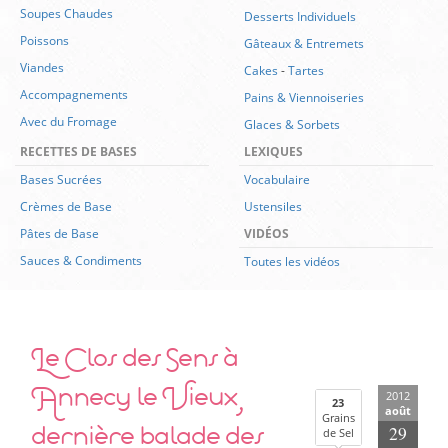
Soupes Chaudes
Desserts Individuels
Poissons
Gâteaux & Entremets
Viandes
Cakes
-
Tartes
Accompagnements
Pains & Viennoiseries
Avec du Fromage
Glaces & Sorbets
RECETTES DE BASES
LEXIQUES
Bases Sucrées
Vocabulaire
Crèmes de Base
Ustensiles
Pâtes de Base
VIDÉOS
Sauces & Condiments
Toutes les vidéos
Le Clos des Sens à
Annecy le Vieux,
2012
23
août
Grains
dernière balade des
29
de Sel