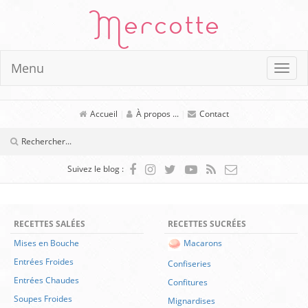
Mercotte
Menu
Accueil
|
À propos ...
|
Contact
Suivez le blog :
RECETTES SALÉES
RECETTES SUCRÉES
Mises en Bouche
Macarons
Entrées Froides
Confiseries
Entrées Chaudes
Confitures
Soupes Froides
Mignardises